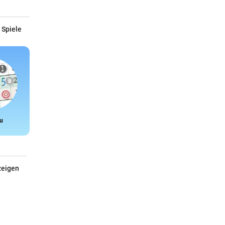
 Spiele
u
Snake
zeigen