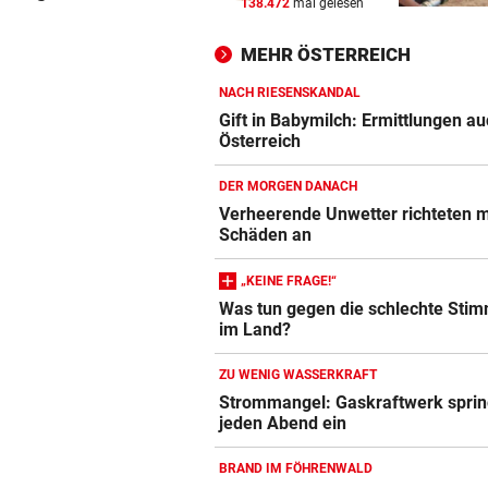
138.472
mal gelesen
SIMPLE TAKTIK
vor ein
Hacker greifen Wall Street m
MEHR ÖSTERREICH
Telefon-Trick an
NACH RIESENSKANDAL
VOR DUELL GEGEN STURM
vor ein
Gift in Babymilch: Ermittlungen au
Warum Hartberg schon im Tu
Österreich
„scharf“ wird
DER MORGEN DANACH
AM WEG ZU OLYMPIA
vor 
Verheerende Unwetter richteten 
Schäden an
„Ich war unsicher, ob ich wi
springen kann“
„KEINE FRAGE!“
Was tun gegen die schlechte Sti
im Land?
ZU WENIG WASSERKRAFT
Strommangel: Gaskraftwerk sprin
jeden Abend ein
BRAND IM FÖHRENWALD