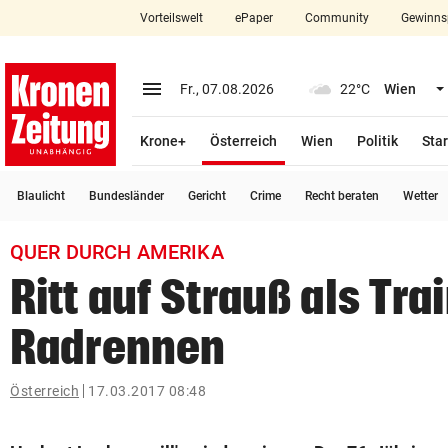
Vorteilswelt
ePaper
Community
Gewinns
close
Schließen
menu
Menü aufklappen
Fr., 07.08.2026
22°C
Wien
Abonnieren
(ausgewählt)
Krone+
Österreich
Wien
Politik
Star
account_circle
arrow_right
Anmelden
Blaulicht
Bundesländer
Gericht
Crime
Recht beraten
Wetter
pin_drop
arrow_right
Bundesland auswäh
Wien
QUER DURCH AMERIKA
bookmark
Merkliste
Ritt auf Strauß als Tra
Radrennen
Suchbegriff
search
eingeben
Österreich
17.03.2017 08:48