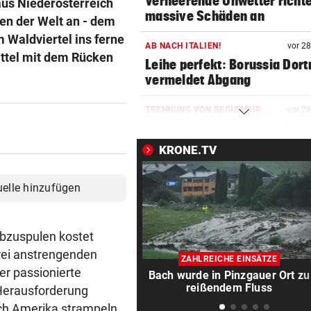
Verheerende Unwetter richt
aus Niederösterreich
massive Schäden an
en der Welt an - dem
 Waldviertel ins ferne
AB NACH ITALIEN!
vor 2
attel mit dem Rücken
Leihe perfekt: Borussia Dor
vermeldet Abgang
TRENNUNG VON REGISSEUR
vor 2
Sängerin Vanessa Paradis gib
Ehe-Aus bekannt
KRONE.TV
FORSCHER RÄTSELN
vor 3
uelle hinzufügen
Ungewöhnliche Todesfälle v
Rentieren in Norwegen
abzuspulen kostet
NACH ZUSAMMENSTOSS
vor 4
rei anstrengenden
D: Dutzende Verletzte bei
ZAHLREICHE EINSÄTZE
Straßenbahnunfall
er passionierte
Bach wurde in Pinzgauer Ort zu
reißendem Fluss
 Herausforderung
LANGER EUROPACUPABEND
vor 4
rch Amerika strampeln.