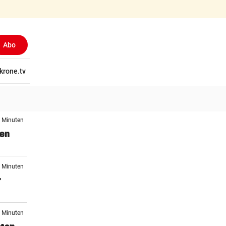
Abo
tschaft
krone.tv
Wissen
Gericht
Kolumnen
Freizeit
Reise
Ti
4 Minuten
gen
8 Minuten
r
0 Minuten