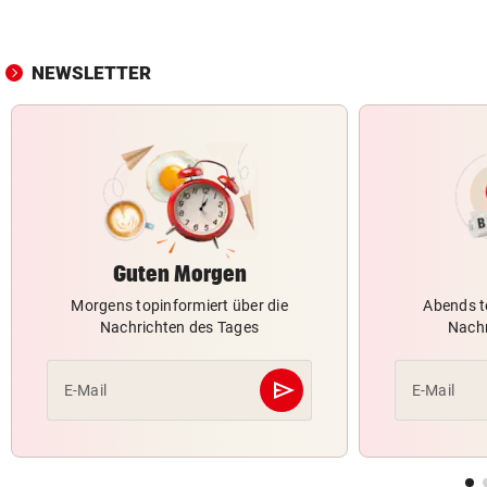
NEWSLETTER
Guten Morgen
Morgens topinformiert über die
Abends t
Nachrichten des Tages
Nachr
send
E-Mail
E-Mail
Abschicken