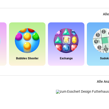
Alle
Bubbles Shooter
Exchange
Sudok
Alle An