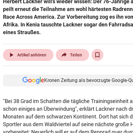
Herbert Lackner will's wieder wissen: Der 76-Jährige 
© Krone Multimedia GmbH & Co KG 2026
peilt erneut die Teilnahme am wohl härtesten Radrenn
Muthgasse 2, 1190 Wien
Race Across America. Zur Vorbereitung zog es ihn vom
Afrika. In Kenia tauschte Lackner sogar den Fahrrads
eines Straußes.
play_arrow
Artikel anhören
Teilen
Kronen Zeitung als bevorzugte Google-Q
"Bei 38 Grad im Schatten die tägliche Trainingseinheit 
schon einiges an Überwindung", erklärt Lackner nach d
Monaten auf dem schwarzen Kontinent. Dort hat sich d
Sportler aus dem Waldviertel auf seine nächste große
vorbereitet: Neuerlich will er auf dem Rennrad quer du