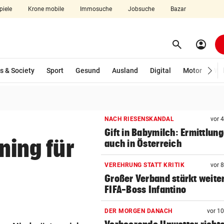
piele
Krone mobile
Immosuche
Jobsuche
Bazar
search
account_circle
Menü aufklappen
Suchen
s & Society
Sport
Gesund
Ausland
Digital
Motor
Wir
len
NACH RIESENSKANDAL
vor 
Gift in Babymilch: Ermittlun
ining für
auch in Österreich
VEREHRUNG STATT KRITIK
vor 
Großer Verband stärkt weite
FIFA-Boss Infantino
DER MORGEN DANACH
vor 1