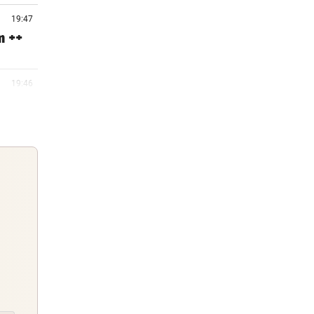
19:47
m ++
19:46
19:24
um
19:16
Guten Morgen
Morgens topinformiert über die
19:11
Nachrichten des Tages