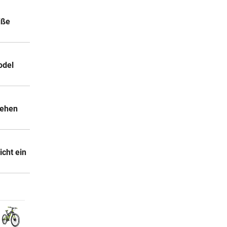
iße
odel
sehen
icht ein