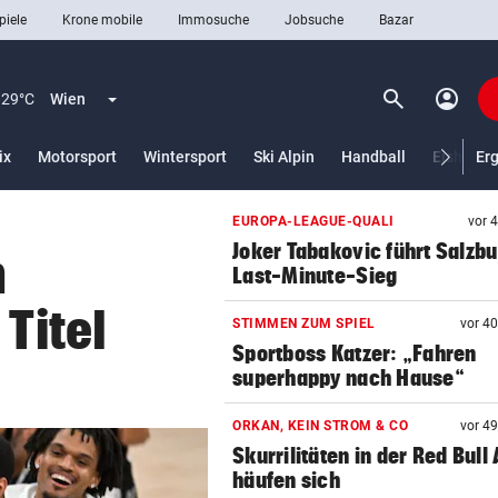
piele
Krone mobile
Immosuche
Jobsuche
Bazar
search
account_circle
Menü aufklappen
Suchen
29°C
Wien
ix
Motorsport
Wintersport
Ski Alpin
Handball
Eishocke
Er
EUROPA-LEAGUE-QUALI
vor 
len
Joker Tabakovic führt Salzbu
n
Last-Minute-Sieg
 Titel
STIMMEN ZUM SPIEL
vor 4
Sportboss Katzer: „Fahren
superhappy nach Hause“
ORKAN, KEIN STROM & CO
vor 4
Skurrilitäten in der Red Bull
häufen sich