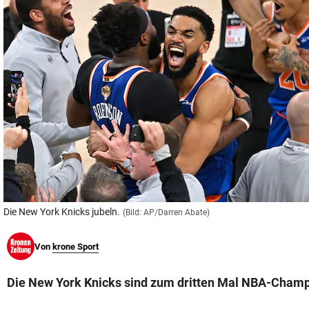
© Krone Multimedia GmbH & Co KG 2026
Muthgasse 2, 1190 Wien
Die New York Knicks jubeln.
(Bild: AP/Darren Abate)
Von
krone Sport
Die New York Knicks sind zum dritten Mal NBA-Cham