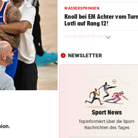
WASSERSPRINGEN
Knoll bei EM Achter vom Tur
Lotfi auf Rang 12!
SCHON NÄCHSTE SAISON
F1-Boss verrät: Es wird mehr
Sprintrennen geben
NEWSLETTER
CONFERENCE LEAGUE
Sieg! Austria stößt die Tür z
Play-off weit auf
MITTEN IN HITZEWELLE
Irre! Salzburg – Pafos wegen
Sintflut unterbrochen
Sport News
Topinformiert über die Sport-
RADSPORT
pion.
Nachrichten des Tages
Reusser vor Ventoux-Etappe
weiter im Gelben Trikot