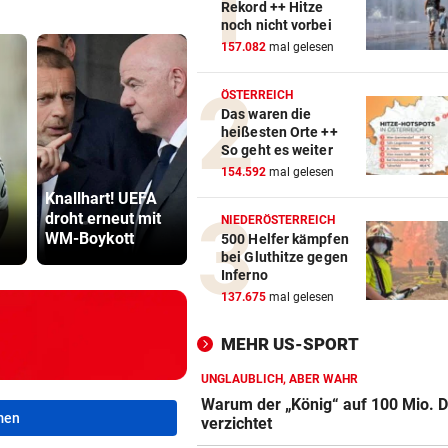
Rekord ++ Hitze
noch nicht vorbei
157.082
mal gelesen
ÖSTERREICH
Das waren die
heißesten Orte ++
So geht es weiter
154.592
mal gelesen
Katzentöter
Knallhart! UEFA
„In der Wohnung
Anwalt: „Ni
droht erneut mit
war es verraucht
viel Hass
NIEDERÖSTERREICH
WM-Boykott
und stockfinster“
begegnet“
500 Helfer kämpfen
bei Gluthitze gegen
Inferno
137.675
mal gelesen
MEHR US-SPORT
UNGLAUBLICH, ABER WAHR
Warum der „König“ auf 100 Mio. D
men
verzichtet