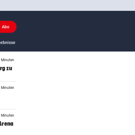
Abo
(ausgewählt)
y
gebnisse
US-Sport
4 Minuten
rg zu
0 Minuten
9 Minuten
 Arena