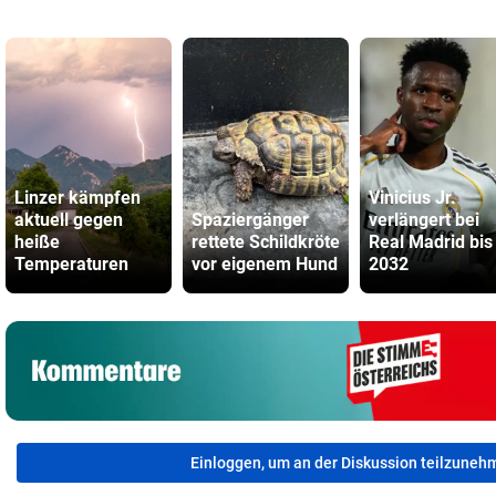
Linzer kämpfen
Vinicius Jr.
aktuell gegen
Spaziergänger
verlängert bei
heiße
rettete Schildkröte
Real Madrid bis
Temperaturen
vor eigenem Hund
2032
Einloggen, um an der Diskussion teilzuneh