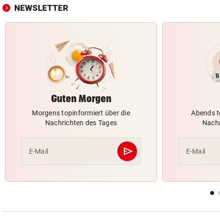
NEWSLETTER
Guten Morgen
Morgens topinformiert über die
Abends t
Nachrichten des Tages
Nachr
send
E-Mail
E-Mail
Abschicken