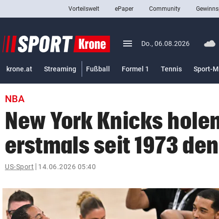
Vorteilswelt
ePaper
Community
Gewinns
close
Schließen
menu
Menü aufklappen
Do., 06.08.2026
Abonnieren
krone.at
Streaming
Fußball
Formel 1
Tennis
Sport-M
account_circle
arrow_right
Anmelden
NBA
pin_drop
arrow_right
Bundesland auswäh
Wien
New York Knicks hole
bookmark
Merkliste
erstmals seit 1973 den
Suchbegriff
US-Sport
14.06.2026 05:40
search
eingeben