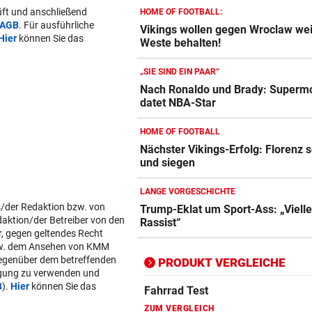
ft und anschließend
HOME OF FOOTBALL:
AGB
. Für ausführliche
Vikings wollen gegen Wroclaw we
Hier
können Sie das
Weste behalten!
Action-Cam Vergleich
ZUM VERGLEICH
„SIE SIND EIN PAAR“
Nach Ronaldo und Brady: Superm
Crosstrainer Vergleich
datet NBA-Star
ZUM VERGLEICH
HOME OF FOOTBALL
E-Bike Vergleich
Nächster Vikings-Erfolg: Florenz 
ZUM VERGLEICH
und siegen
Elektro-Scooter Vergleich
LANGE VORGESCHICHTE
s/der Redaktion bzw. von
Trump-Eklat um Sport-Ass: „Vielle
ZUM VERGLEICH
daktion/der Betreiber von den
Rassist“
r, gegen geltendes Recht
Ergometer Vergleich
w. dem Ansehen von KMM
ZUM VERGLEICH
gegenüber dem betreffenden
PRODUKT VERGLEICHE
lgung zu verwenden und
B
).
Hier
können Sie das
Fahrrad Test
ZUM VERGLEICH