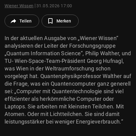
© Krone Multimedia GmbH & Co KG 2026
Wiener Wissen
31.05.2026 17:00
Muthgasse 2, 1190 Wien
Teilen
Merken
In der aktuellen Ausgabe von „Wiener Wissen“
analysieren der Leiter der Forschungsgruppe
„Quantum Information Science“, Philip Walther, und
TU- Wien-Space-Team-Präsident Georg Hufnagl,
was Wien in der Weltraumforschung schon
vorgelegt hat. Quantenphysikprofessor Walther auf
die Frage, was ein Quantencomputer ganz generell
sei: „Computer mit Quantentechnologie sind viel
effizienter als herkömmliche Computer oder
Laptops. Sie arbeiten mit kleinsten Teilchen. Mit
Atomen. Oder mit Lichtteilchen. Sie sind damit
leistungsstärker bei weniger Energieverbrauch.“