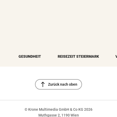
GESUNDHEIT
REISEZEIT STEIERMARK
north
Zurück nach oben
© Krone Multimedia GmbH & Co KG 2026
Muthgasse 2, 1190 Wien