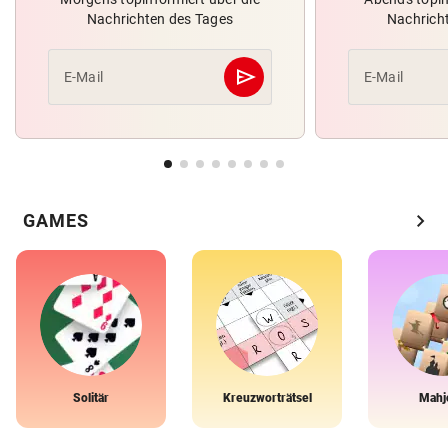
Nachrichten des Tages
Nachrich
send
E-Mail
E-Mail
Abschicken
chevron_right
GAMES
Solitär
Kreuzworträtsel
Mahj