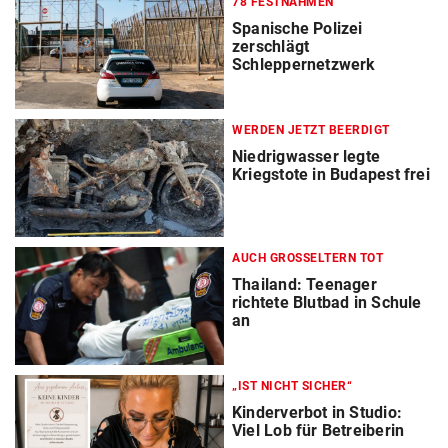
78 FESTNAHMEN
Spanische Polizei
zerschlägt
Schleppernetzwerk
WERDEN JETZT BEERDIGT
Niedrigwasser legte
Kriegstote in Budapest frei
AUCH GROSSELTERN TOT
Thailand: Teenager
richtete Blutbad in Schule
an
„IST NICHT SICHER“
Kinderverbot in Studio:
Viel Lob für Betreiberin