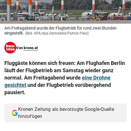
© Krone Multimedia GmbH & Co KG 2026
Muthgasse 2, 1190 Wien
Am Freitagabend wurde der Flugbetrieb für rund zwei Stunden
eingestellt.
(Bild: APA/dpa-Zentralbild/Patrick Pleul)
Von
krone.at
Fluggäste können sich freuen: Am Flughafen Berlin
läuft der Flugbetrieb am Samstag wieder ganz
normal. Am Freitagabend wurde
eine Drohne
gesichtet
und der Flugbetrieb vorübergehend
pausiert.
Kronen Zeitung als bevorzugte Google-Quelle
hinzufügen