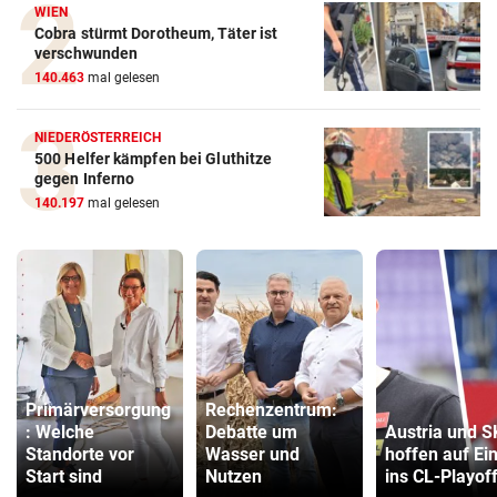
WIEN
Cobra stürmt Dorotheum, Täter ist
verschwunden
140.463
mal gelesen
NIEDERÖSTERREICH
500 Helfer kämpfen bei Gluthitze
gegen Inferno
140.197
mal gelesen
Primärversorgung
Rechenzentrum:
: Welche
Debatte um
Austria und 
Standorte vor
Wasser und
hoffen auf Ei
Start sind
Nutzen
ins CL-Playof