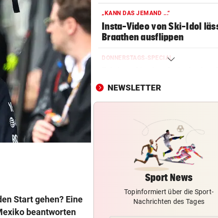
„KANN DAS JEMAND ...“
Insta-Video von Ski-Idol läs
Braathen ausflippen
DONNERSTAGS-SPECIAL
Erleben Sie den Auftakt der 
Champions Tour!
NEWSLETTER
HIT IN SALZBURG SCHULD
Ungewöhnlich! Warum Rapid
schon um 18 Uhr spielt
NACH OPERATION
Youngster Maxi Taucher be
Nummer 1 erneut
Sport News
Topinformiert über die Sport-
SOMMERCUP 2026
den Start gehen? Eine
Nachrichten des Tages
LIVE: Harder Handballfest mi
n Mexiko beantworten
Kiel, Lemgo & Kriens