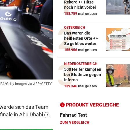
Rekord ++ Hitze
noch nicht vorbei
Action-Cam Vergleich
158.759
mal gelesen
ZUM VERGLEICH
ÖSTERREICH
Das waren die
Crosstrainer Vergleich
heißesten Orte ++
ZUM VERGLEICH
So geht es weiter
155.956
mal gelesen
E-Bike Vergleich
ZUM VERGLEICH
NIEDERÖSTERREICH
500 Helfer kämpfen
Elektro-Scooter Vergleich
bei Gluthitze gegen
Inferno
ZUM VERGLEICH
/APA/Getty Images via AFP/GETTY
139.346
mal gelesen
Ergometer Vergleich
ZUM VERGLEICH
PRODUKT VERGLEICHE
 werde sich das Team
inale in Abu Dhabi (7.
Fahrrad Test
ZUM VERGLEICH