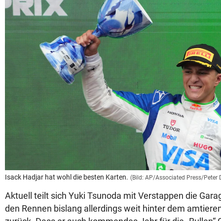
Isack Hadjar hat wohl die besten Karten.
(Bild: AP/Associated Press/Peter 
Aktuell teilt sich Yuki Tsunoda mit Verstappen die Garag
den Rennen bislang allerdings weit hinter dem amtier