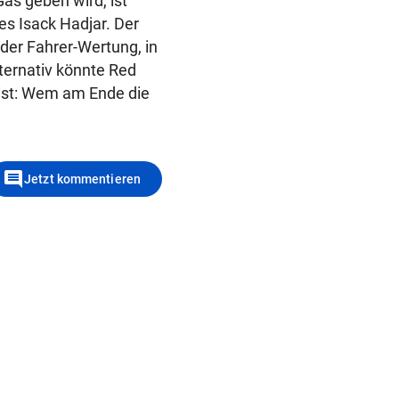
as geben wird, ist
es Isack Hadjar. Der
 der Fahrer-Wertung, in
ternativ könnte Red
 ist: Wem am Ende die
comment
Jetzt kommentieren