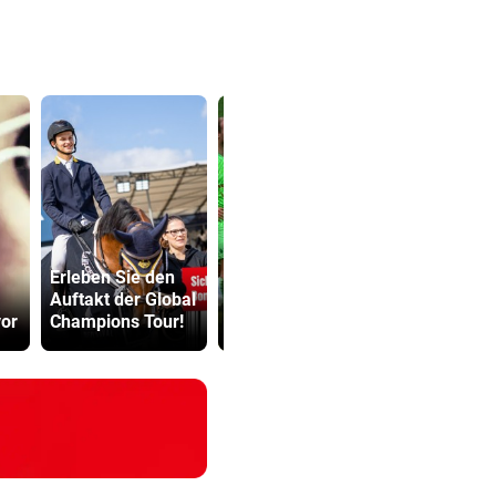
Erleben Sie den
Prognose: Ein
Kinderverbo
Auftakt der Global
Titelfavorit und
Studio: Vie
or
Champions Tour!
viele Unbekannte
für Betreib