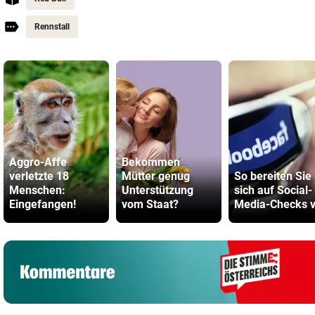
Rennstall
Aggro-Affe
Bekommen
verletzte 18
Mütter genug
So bereiten Sie
Menschen:
Unterstützung
sich auf Social-
Eingefangen!
vom Staat?
Media-Checks v