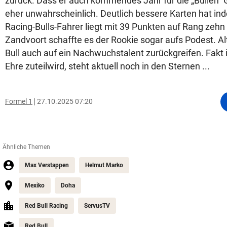
zurück. Dass er auch kommendes Jahr für die „Bullen“ G
eher unwahrscheinlich. Deutlich bessere Karten hat ind
Racing-Bulls-Fahrer liegt mit 39 Punkten auf Rang zehn
Zandvoort schaffte es der Rookie sogar aufs Podest. Al
Bull auch auf ein Nachwuchstalent zurückgreifen. Fakt
Ehre zuteilwird, steht aktuell noch in den Sternen ...
Formel 1
27.10.2025 07:20
Ähnliche Themen
Max Verstappen
Helmut Marko
Mexiko
Doha
Red Bull Racing
ServusTV
Red Bull