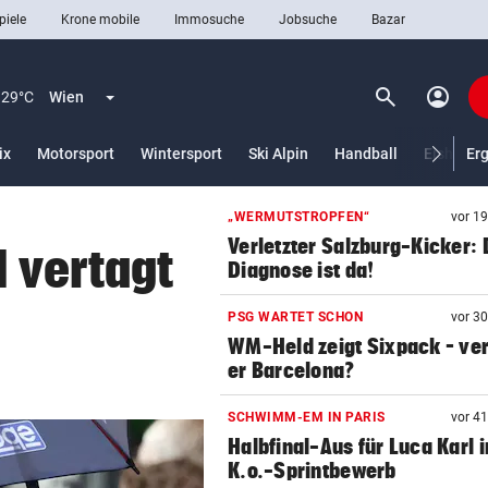
piele
Krone mobile
Immosuche
Jobsuche
Bazar
search
account_circle
Menü aufklappen
Suchen
29°C
Wien
ix
Motorsport
Wintersport
Ski Alpin
Handball
Eishocke
Er
„WERMUTSTROPFEN“
vor 1
len
Verletzter Salzburg-Kicker: 
l vertagt
Diagnose ist da!
PSG WARTET SCHON
vor 3
WM-Held zeigt Sixpack – ver
er Barcelona?
SCHWIMM-EM IN PARIS
vor 4
Halbfinal-Aus für Luca Karl 
K.o.-Sprintbewerb