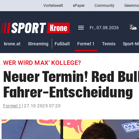
Vorteilswelt
ePaper
Community
Gewinns
close
Schließen
menu
Menü aufklappen
Fr., 07.08.2026
Abonnieren
(ausgewählt)
krone.at
Streaming
Fußball
Formel 1
Tennis
Sport-M
account_circle
arrow_right
Anmelden
WER WIRD MAX‘ KOLLEGE?
pin_drop
arrow_right
Bundesland auswäh
Wien
Neuer Termin! Red Bul
bookmark
Merkliste
Fahrer-Entscheidung
Suchbegriff
Formel 1
27.10.2025 07:20
search
eingeben