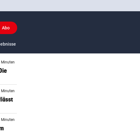
Abo
y
gebnisse
US-Sport
9 Minuten
Die
0 Minuten
lässt
1 Minuten
im