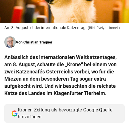
© Krone Multimedia GmbH & Co KG 2026
Muthgasse 2, 1190 Wien
Am 8. August ist der internationale Katzentag.
(Bild: Evelyn Hronek)
Von
Christian Tragner
Anlässlich des internationalen Weltkatzentages,
am 8. August, schaute die „Krone“ bei einem von
zwei Katzencafés Österreichs vorbei, wo für die
Miezen an dem besonderen Tag sogar extra
aufgekocht wird. Und wir besuchten die reichste
Katze des Landes im Klagenfurter Tierheim.
Kronen Zeitung als bevorzugte Google-Quelle
hinzufügen