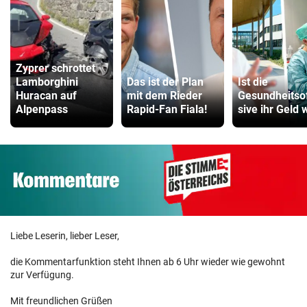
Zyprer schrottet
Lamborghini
Das ist der Plan
Ist die
Huracan auf
mit dem Rieder
Gesundheitso
Alpenpass
Rapid-Fan Fiala!
sive ihr Geld 
Liebe Leserin, lieber Leser,
die Kommentarfunktion steht Ihnen ab 6 Uhr wieder wie gewohnt
zur Verfügung.
Mit freundlichen Grüßen