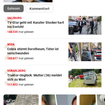
(ausgewählt)
Gelesen
Kommentiert
SALZBURG
TV-Star geht mit Kanzler Stocker hart
ins Gericht
144.535
mal gelesen
WIEN
Cobra stürmt Dorotheum, Täter ist
verschwunden
143.617
mal gelesen
VORARLBERG
Traktor-Unglück: Mutter (36) meldet
sich zu Wort
111.602
mal gelesen