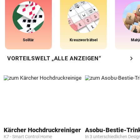
Solitär
Kreuzworträtsel
Mahj
chevron_right
VORTEILSWELT „ALLE ANZEIGEN“
Kärcher Hochdruckreiniger
Asobu-Bestie-Trin
K7 - Smart Control Home
In 3 unterschiedlichen Desig