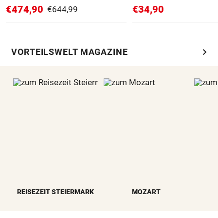
€474,90
€34,90
€644,99
chevron_right
VORTEILSWELT MAGAZINE
REISEZEIT STEIERMARK
MOZART