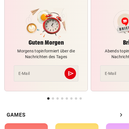
Guten Morgen
Br
Morgens topinformiert über die
Abends topin
Nachrichten des Tages
Nachrich
send
E-Mail
E-Mail
Abschicken
chevron_right
GAMES