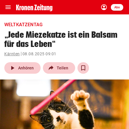
menu
account_circle
Navigation
Anmelden
Abo
close
Schließen
ein-/ausklappen
WELTKATZENTAG
Abonnieren
„Jede Miezekatze ist ein Balsam
für das Leben“
account_circle
arrow_right
Anmelden
Kärnten
08.08.2025 09:01
pin_drop
arrow_right
Bundesland auswäh
Wien
play_arrow
Anhören
Teilen
bookmark
Merkliste
Suchbegriff
search
eingeben