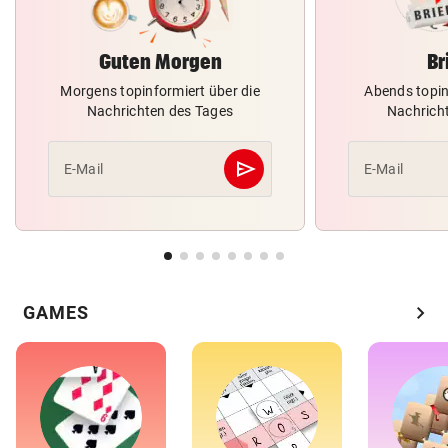
Guten Morgen
Br
Morgens topinformiert über die
Abends topin
Nachrichten des Tages
Nachrich
send
E-Mail
E-Mail
Abschicken
chevron_right
GAMES