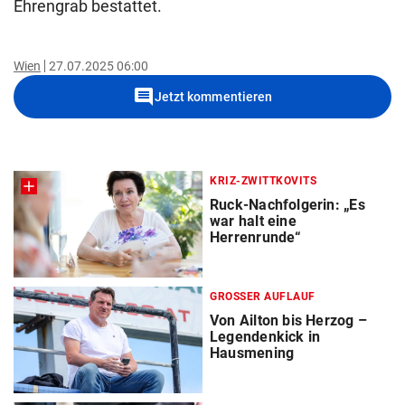
Ehrengrab bestattet.
Wien
27.07.2025 06:00
comment
Jetzt kommentieren
KRIZ-ZWITTKOVITS
Ruck-Nachfolgerin: „Es
war halt eine
Herrenrunde“
GROSSER AUFLAUF
Von Ailton bis Herzog –
Legendenkick in
Hausmening