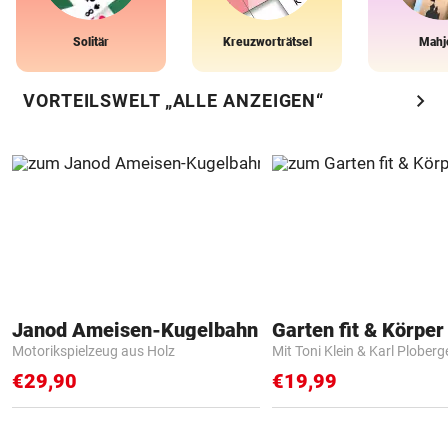
Solitär
Kreuzworträtsel
Mahj
chevron_right
VORTEILSWELT „ALLE ANZEIGEN“
Janod Ameisen-Kugelbahn
Garten fit & Körper 
Motorikspielzeug aus Holz
Mit Toni Klein & Karl Ploberg
€29,90
€19,99