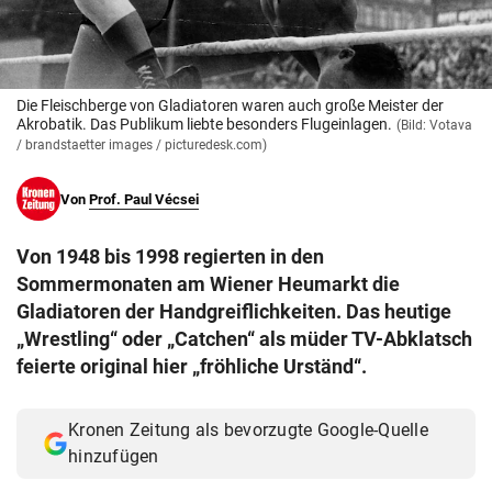
© Krone Multimedia GmbH & Co KG 2026
Muthgasse 2, 1190 Wien
Die Fleischberge von Gladiatoren waren auch große Meister der
Akrobatik. Das Publikum liebte besonders Flugeinlagen.
(Bild: Votava
/ brandstaetter images / picturedesk.com)
Von
Prof. Paul Vécsei
Von 1948 bis 1998 regierten in den
Sommermonaten am Wiener Heumarkt die
Gladiatoren der Handgreiflichkeiten. Das heutige
„Wrestling“ oder „Catchen“ als müder TV-Abklatsch
feierte original hier „fröhliche Urständ“.
Kronen Zeitung als bevorzugte Google-Quelle
hinzufügen