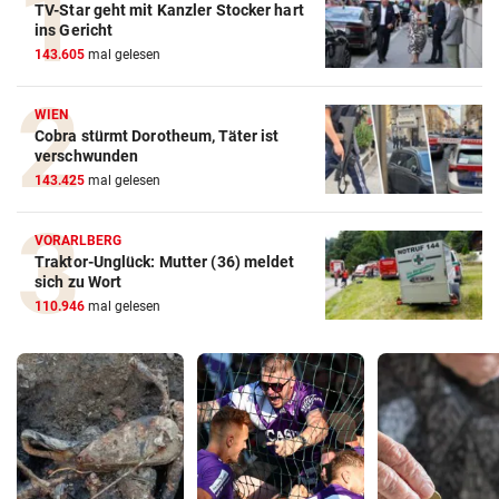
TV-Star geht mit Kanzler Stocker hart
ins Gericht
143.605
mal gelesen
WIEN
Cobra stürmt Dorotheum, Täter ist
verschwunden
143.425
mal gelesen
VORARLBERG
Traktor-Unglück: Mutter (36) meldet
sich zu Wort
110.946
mal gelesen