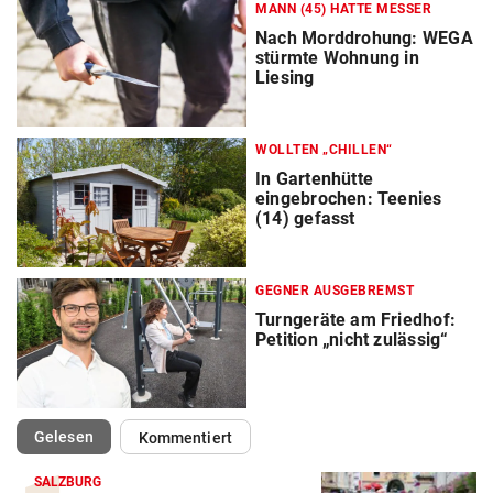
MANN (45) HATTE MESSER
Nach Morddrohung: WEGA
stürmte Wohnung in
Liesing
WOLLTEN „CHILLEN“
In Gartenhütte
eingebrochen: Teenies
(14) gefasst
GEGNER AUSGEBREMST
Turngeräte am Friedhof:
Petition „nicht zulässig“
(ausgewählt)
Gelesen
Kommentiert
SALZBURG