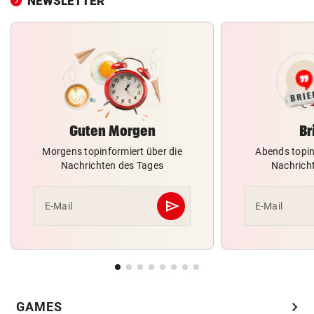
NEWSLETTER
Guten Morgen
Br
Morgens topinformiert über die
Abends topin
Nachrichten des Tages
Nachrich
send
E-Mail
E-Mail
Abschicken
chevron_right
GAMES