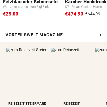
Fetzblau oder Schnieseln
Kärcher Hochdruck
Wetter verstehen - von Sigi Fink
K7 - Smart Control Home
€25,00
€474,90
€644,99
chevron_right
VORTEILSWELT MAGAZINE
REISEZEIT STEIERMARK
REISEZEIT