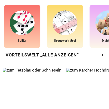
Solitär
Kreuzworträtsel
Mahj
chevron_right
VORTEILSWELT „ALLE ANZEIGEN“