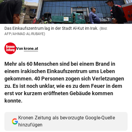
© Krone Multimedia GmbH & Co KG 2026
Muthgasse 2, 1190 Wien
Das Einkaufszentrum lag in der Stadt Al-Kut im Irak.
(Bild:
AFP/AHMAD AL-RUBAYE)
Von
krone.at
Mehr als 60 Menschen sind bei einem Brand in
einem irakischen Einkaufszentrum ums Leben
gekommen. 40 Personen zogen sich Verletzungen
zu. Es ist noch unklar, wie es zu dem Feuer in dem
erst vor kurzem eröffneten Gebäude kommen
konnte.
Kronen Zeitung als bevorzugte Google-Quelle
hinzufügen