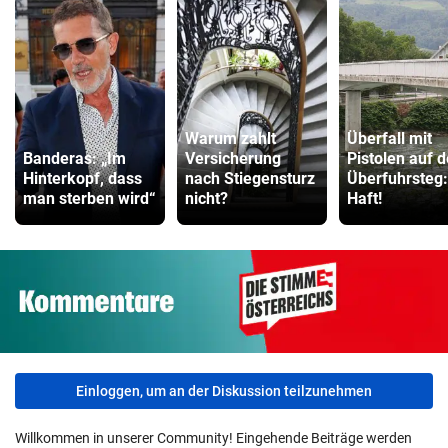
Warum zahlt
Überfall mit
Banderas: „Im
Versicherung
Pistolen auf 
Hinterkopf, dass
nach Stiegensturz
Überfuhrsteg:
man sterben wird“
nicht?
Haft!
Einloggen, um an der Diskussion teilzunehmen
Willkommen in unserer Community! Eingehende Beiträge werden