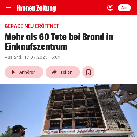
menu
account_circle
Navigation
Anmelden
Abo
close
Schließen
ein-/ausklappen
GERADE NEU ERÖFFNET
Abonnieren
Mehr als 60 Tote bei Brand in
Einkaufszentrum
account_circle
arrow_right
Anmelden
Ausland
17.07.2025 15:04
pin_drop
arrow_right
Bundesland auswäh
Wien
play_arrow
Anhören
Teilen
bookmark
Merkliste
Suchbegriff
search
eingeben