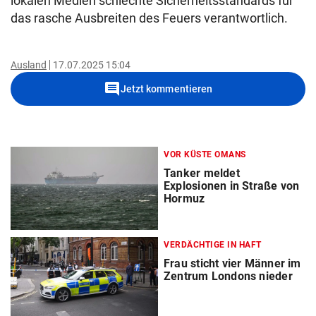
lokalen Medien schlechte Sicherheitsstandards für
das rasche Ausbreiten des Feuers verantwortlich.
Ausland
17.07.2025 15:04
comment
Jetzt kommentieren
VOR KÜSTE OMANS
Tanker meldet
Explosionen in Straße von
Hormuz
VERDÄCHTIGE IN HAFT
Frau sticht vier Männer im
Zentrum Londons nieder