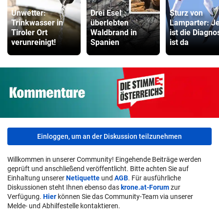
Unwetter:
Drei Esel
Sturz von
Trinkwasser in
überlebten
Lamparter: Je
Tiroler Ort
Waldbrand in
ist die Diagno
verunreinigt!
Spanien
ist da
Einloggen, um an der Diskussion teilzunehmen
Willkommen in unserer Community! Eingehende Beiträge werden
geprüft und anschließend veröffentlicht. Bitte achten Sie auf
Einhaltung unserer
Netiquette
und
AGB
. Für ausführliche
Diskussionen steht Ihnen ebenso das
krone.at-Forum
zur
Verfügung.
Hier
können Sie das Community-Team via unserer
Melde- und Abhilfestelle kontaktieren.