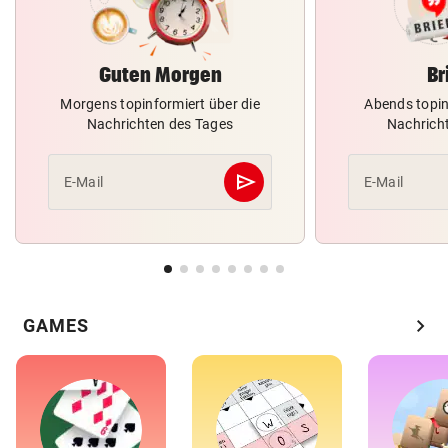
Guten Morgen
Br
Morgens topinformiert über die
Abends topin
Nachrichten des Tages
Nachrich
send
E-Mail
E-Mail
Abschicken
chevron_right
GAMES