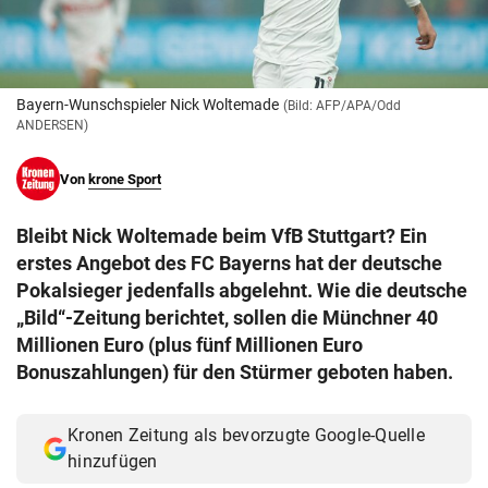
© Krone Multimedia GmbH & Co KG 2026
Muthgasse 2, 1190 Wien
Bayern-Wunschspieler Nick Woltemade
(Bild: AFP/APA/Odd
ANDERSEN)
Von
krone Sport
Bleibt Nick Woltemade beim VfB Stuttgart? Ein
erstes Angebot des FC Bayerns hat der deutsche
Pokalsieger jedenfalls abgelehnt. Wie die deutsche
„Bild“-Zeitung berichtet, sollen die Münchner 40
Millionen Euro (plus fünf Millionen Euro
Bonuszahlungen) für den Stürmer geboten haben.
Kronen Zeitung als bevorzugte Google-Quelle
hinzufügen