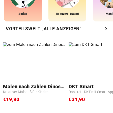
Solitär
Kreuzworträtsel
Mahj
chevron_right
VORTEILSWELT „ALLE ANZEIGEN“
Malen nach Zahlen Dinosaurier
DKT Smart
Kreativer Malspaß für Kinder
Das erste DKT mit Smart-Ap
€19,90
€31,90