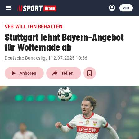
menu
account_circle
Navigation
Anmelden
Abo
close
Schließen
ein-/ausklappen
VFB WILL IHN BEHALTEN
Abonnieren
Stuttgart lehnt Bayern-Angebot
für Woltemade ab
account_circle
arrow_right
Anmelden
Deutsche Bundesliga
12.07.2025 10:56
pin_drop
arrow_right
Bundesland auswäh
Wien
play_arrow
Anhören
Teilen
bookmark
Merkliste
Suchbegriff
search
eingeben