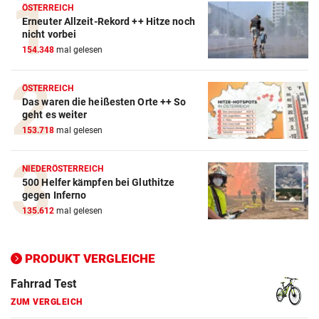
ÖSTERREICH
Erneuter Allzeit-Rekord ++ Hitze noch
Action-Cam Vergleich
nicht vorbei
154.348
mal gelesen
ZUM VERGLEICH
Crosstrainer Vergleich
ÖSTERREICH
Das waren die heißesten Orte ++ So
ZUM VERGLEICH
geht es weiter
153.718
mal gelesen
E-Bike Vergleich
ZUM VERGLEICH
NIEDERÖSTERREICH
500 Helfer kämpfen bei Gluthitze
Elektro-Scooter Vergleich
gegen Inferno
ZUM VERGLEICH
135.612
mal gelesen
Ergometer Vergleich
ZUM VERGLEICH
PRODUKT VERGLEICHE
Fahrrad Test
ZUM VERGLEICH