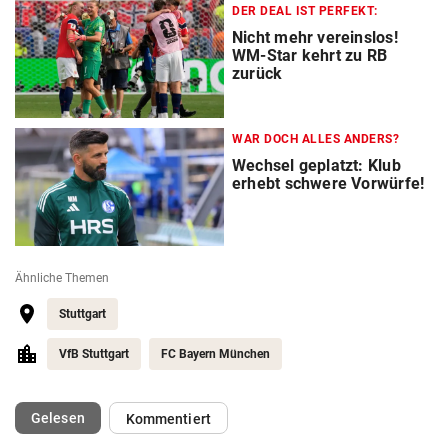
DER DEAL IST PERFEKT:
Nicht mehr vereinslos!
WM-Star kehrt zu RB
zurück
WAR DOCH ALLES ANDERS?
Wechsel geplatzt: Klub
erhebt schwere Vorwürfe!
Ähnliche Themen
Stuttgart
VfB Stuttgart
FC Bayern München
(ausgewählt)
Gelesen
Kommentiert