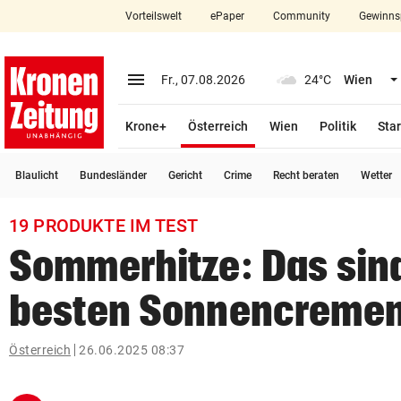
Vorteilswelt
ePaper
Community
Gewinns
close
Schließen
menu
Menü aufklappen
Fr., 07.08.2026
24°C
Wien
Abonnieren
(ausgewählt)
Krone+
Österreich
Wien
Politik
Star
account_circle
arrow_right
Anmelden
Blaulicht
Bundesländer
Gericht
Crime
Recht beraten
Wetter
pin_drop
arrow_right
Bundesland auswäh
Wien
19 PRODUKTE IM TEST
bookmark
Merkliste
Sommerhitze: Das sind
besten Sonnencreme
Suchbegriff
search
eingeben
Österreich
26.06.2025 08:37