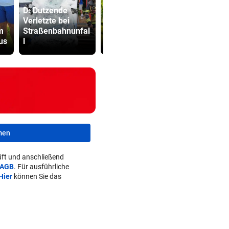
D: Dutzende
Trotz Späfrost
Verletzte bei
erwarten Winzer
Kampfsport
m
Straßenbahnunfal
eine gute
lockt jung
us
l
Weinernte
in tödliche 
men
ft und anschließend
AGB
. Für ausführliche
Hier
können Sie das