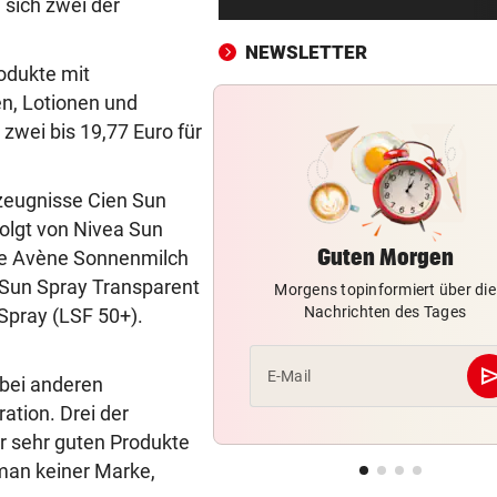
 sich zwei der
Eva Longoria: Badespaß und
Kurven in Marbella
NEWSLETTER
odukte mit
UKRAINISCHE DROHNEN
vor 2
en, Lotionen und
„Russisches Amazon“ steht
 zwei bis 19,77 Euro für
weiterhin unter Beschuss
HYPE BEI SPORTLERN
vor 2
rzeugnisse Cien Sun
So wirkt Kreatin: Der
olgt von Nivea Sun
„Muskelmacher“ im Check
Guten Morgen
ale Avène Sonnenmilch
y Sun Spray Transparent
Morgens topinformiert über die
FOLGE VON FREITAG
vor 2
Nachrichten des Tages
Spray (LSF 50+).
Aufstehen, mitmachen und g
Gefühl genießen
se
E-Mail
 bei anderen
FAZIT NACH EINEM MONAT
vor 2
tion. Drei der
Bäcker zu Steuersenkung: „
er sehr guten Produkte
Kunden ist das egal“
e man keiner Marke,
MEHRFACH ABGESUCHT
vor 3