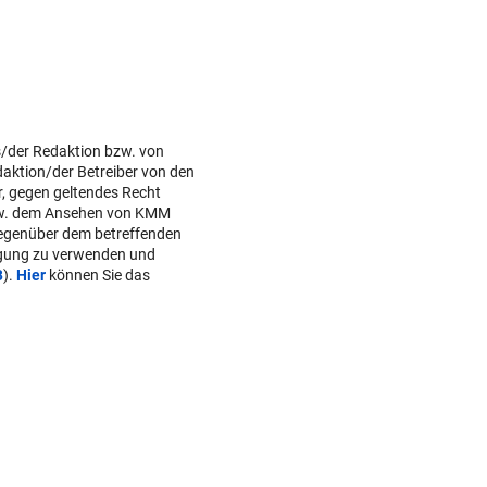
s/der Redaktion bzw. von
daktion/der Betreiber von den
r, gegen geltendes Recht
w. dem Ansehen von KMM
gegenüber dem betreffenden
lgung zu verwenden und
B
).
Hier
können Sie das