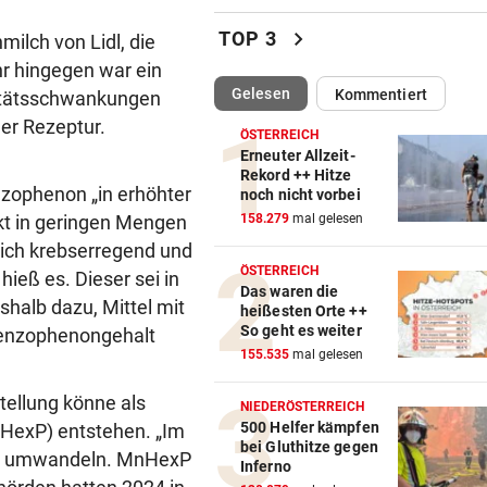
Rätsel um in Pool ertrunken
chevron_right
TOP 3
milch von Lidl, die
Mädchen (3)
hr hingegen war ein
(ausgewählt)
Gelesen
Kommentiert
litätsschwankungen
ZÖLLE UND MINDESTPREIS
vor 3
er Rezeptur.
Neue US-Handelsschranken 
ÖSTERREICH
Hightech-Rohstoff
Erneuter Allzeit-
Rekord ++ Hitze
nzophenon „in erhöhter
noch nicht vorbei
DREI MÄNNER ANGEKLAGT
vor 4
ckt in geringen Mengen
158.279
mal gelesen
Verein als Tarnung für
lich krebserregend und
Drogenplantage genutzt
ÖSTERREICH
ieß es. Dieser sei in
Das waren die
URSACHE GEKLÄRT
vor 4
shalb dazu, Mittel mit
heißesten Orte ++
Munitionsteile waren Auslöse
So geht es weiter
Benzophenongehalt
Föhrenwaldbrand
155.535
mal gelesen
FUSSBALL-WELT ENTZWEIT
vor ein
tellung könne als
NIEDERÖSTERREICH
Überraschende Unterstützun
500 Helfer kämpfen
HexP) entstehen. „Im
bei Gluthitze gegen
Gianni Infantino
xP) umwandeln. MnHexP
Inferno