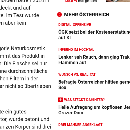
hörden hatten 2024 in
138.879
mal gelesen
HASS AUF HOMOSEXUELLE
vor ein
eckt und auf
Kampfsportler lockt jungen
MEHR ÖSTERREICH
te. Im Test wurde
in tödliche Falle
n aber kein
DIGITAL-OFFENSIVE
30 WANDERER „GEFANGEN“
vor ein
ÖGK setzt bei der Kostenerstattung
Unwetter: Überflutungen, Mu
auf KI
Brücke weggerissen
egorie Naturkosmetik
INFERNO IM HOCHTAL
ommt das Produkt in
MYSTERIÖSE „GRAFFITIS“
vor ein
Lenker sah Rauch, dann ging Trakt
Flammen auf
 Die Flasche sei nur
Zugezogener Linksextremer 
Schmierfink entlarvt
eine durchschnittliche
WUNSCH VS. REALITÄT
hen Filtern in der
Befragte Österreicher hätten ger
r nicht so übertrieben
Sex
WAS STECKT DAHINTER?
Helle Aufregung um kopflosen J
te ein gutes
Grazer Dom
tor, wurde betont und
DREI MÄNNER ANGEKLAGT
anzen Körper sind drei