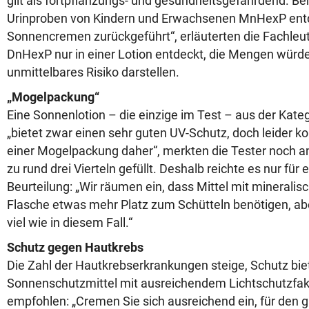
gilt als fortpflanzungs- und gesundheitsgefährdend. Be
Urinproben von Kindern und Erwachsenen MnHexP entd
Sonnencremen zurückgeführt“, erläuterten die Fachleu
DnHexP nur in einer Lotion entdeckt, die Mengen würde
unmittelbares Risiko darstellen.
„Mogelpackung“
Eine Sonnenlotion – die einzige im Test – aus der Kat
„bietet zwar einen sehr guten UV-Schutz, doch leider k
einer Mogelpackung daher“, merkten die Tester noch an:
zu rund drei Vierteln gefüllt. Deshalb reichte es nur für 
Beurteilung: „Wir räumen ein, dass Mittel mit mineralisc
Flasche etwas mehr Platz zum Schütteln benötigen, abe
viel wie in diesem Fall.“
Schutz gegen Hautkrebs
Die Zahl der Hautkrebserkrankungen steige, Schutz bie
Sonnenschutzmittel mit ausreichendem Lichtschutzfak
empfohlen: „Cremen Sie sich ausreichend ein, für den g