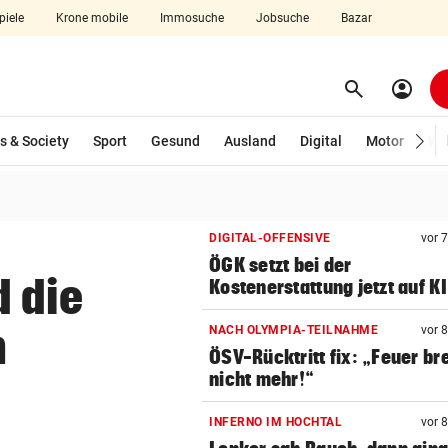
piele
Krone mobile
Immosuche
Jobsuche
Bazar
search
account_circle
Menü aufklappen
Suchen
s & Society
Sport
Gesund
Ausland
Digital
Motor
Wir
len
DIGITAL-OFFENSIVE
vor 
ÖGK setzt bei der
 die
Kostenerstattung jetzt auf KI
n
NACH OLYMPIA-TEILNAHME
vor 
ÖSV-Rücktritt fix: „Feuer br
nicht mehr!“
INFERNO IM HOCHTAL
vor 