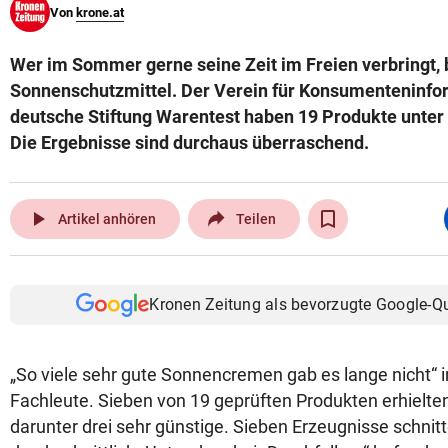
Von
krone.at
© Krone Multimedia GmbH & Co KG 2026
Muthgasse 2, 1190 Wien
Wer im Sommer gerne seine Zeit im Freien verbringt, 
Sonnenschutzmittel. Der Verein für Konsumenteninfor
deutsche Stiftung Warentest haben 19 Produkte unte
Die Ergebnisse sind durchaus überraschend.
play_arrow
Artikel anhören
Teilen
Kronen Zeitung als bevorzugte Google-Q
„So viele sehr gute Sonnencremen gab es lange nicht“ i
Fachleute. Sieben von 19 geprüften Produkten erhielten
darunter drei sehr günstige. Sieben Erzeugnisse schnitt