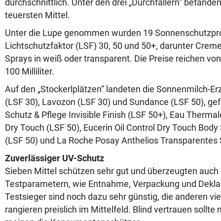
durchschnittlich. Unter den drei „Durchfallern“ befanden
teuersten Mittel.
Unter die Lupe genommen wurden 19 Sonnenschutzpr
Lichtschutzfaktor (LSF) 30, 50 und 50+, darunter Crem
Sprays in weiß oder transparent. Die Preise reichen von
100 Milliliter.
Auf den „Stockerlplätzen“ landeten die Sonnenmilch-E
(LSF 30), Lavozon (LSF 30) und Sundance (LSF 50), gef
Schutz & Pflege Invisible Finish (LSF 50+), Eau Therm
Dry Touch (LSF 50), Eucerin Oil Control Dry Touch Bod
(LSF 50) und La Roche Posay Anthelios Transparentes 
Zuverlässiger UV-Schutz
Sieben Mittel schützen sehr gut und überzeugten auch
Testparametern, wie Entnahme, Verpackung und Deklara
Testsieger sind noch dazu sehr günstig, die anderen vi
rangieren preislich im Mittelfeld. Blind vertrauen sollt