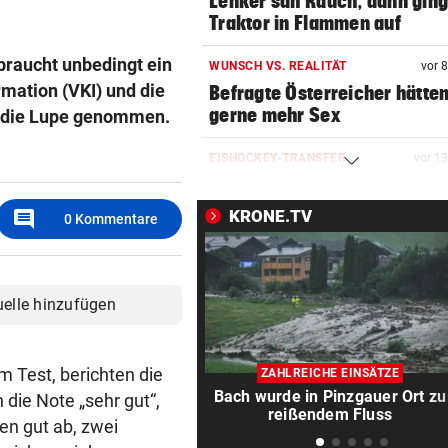
Lenker sah Rauch, dann gin
Traktor in Flammen auf
braucht unbedingt ein
WUNSCH VS. REALITÄT
vor 
mation (VKI) und die
Befragte Österreicher hätte
gerne mehr Sex
r die Lupe genommen.
EISHOCKEY-TRANSFER
vor 1
Meister 99ers komplettiert 
Abwehr-Puzzle
comment
KRONE.TV
0
Kommentare
567 MILLIONEN DOLLAR
vor 1
Kinderschutz ungenügend: S
für Meta-Konzern
uelle hinzufügen
BEI HÖHEREN UMSÄTZEN
vor 2
Post-Halbjahresgewinn um 
m Test, berichten die
ZAHLREICHE EINSÄTZE
Drittel eingebrochen
Bach wurde in Pinzgauer Ort zu
 die Note „sehr gut“,
reißendem Fluss
en gut ab, zwei
HITZE? KEIN PROBLEM!
vor 2