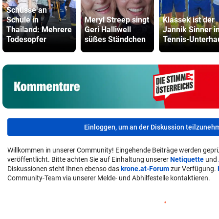
Schüsse an
Schule in
Meryl Streep singt
Klassek ist der
Thailand: Mehrere
Geri Halliwell
Jannik Sinner i
Todesopfer
süßes Ständchen
Tennis-Unterha
Einloggen, um an der Diskussion teilzuneh
Willkommen in unserer Community! Eingehende Beiträge werden geprü
veröffentlicht. Bitte achten Sie auf Einhaltung unserer
Netiquette
und
Diskussionen steht Ihnen ebenso das
krone.at-Forum
zur Verfügung.
Community-Team via unserer Melde- und Abhilfestelle kontaktieren.