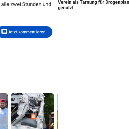
Verein als Tarnung für Drogenpla
 alle zwei Stunden und
genutzt
comment
Jetzt kommentieren