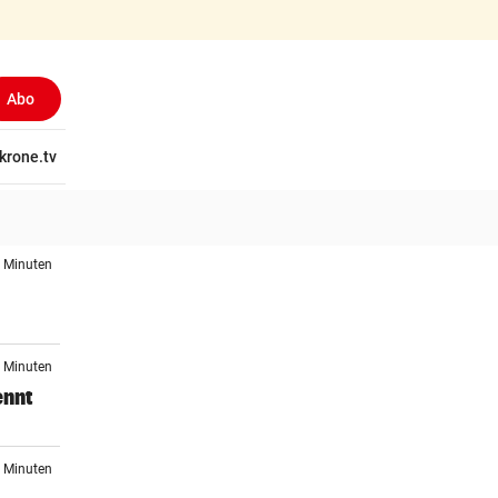
Abo
tschaft
krone.tv
Wissen
Gericht
Kolumnen
Freizeit
Reise
Ti
7 Minuten
8 Minuten
ennt
8 Minuten