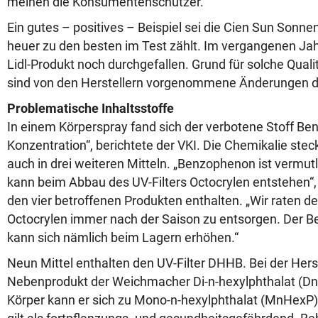
meinen die Konsumentenschützer.
Ein gutes – positives – Beispiel sei die Cien Sun Sonnen
heuer zu den besten im Test zählt. Im vergangenen Ja
Lidl-Produkt noch durchgefallen. Grund für solche Qua
sind von den Herstellern vorgenommene Änderungen d
Problematische Inhaltsstoffe
In einem Körperspray fand sich der verbotene Stoff Be
Konzentration“, berichtete der VKI. Die Chemikalie ste
auch in drei weiteren Mitteln. „Benzophenon ist vermut
kann beim Abbau des UV-Filters Octocrylen entstehen“, h
den vier betroffenen Produkten enthalten. „Wir raten de
Octocrylen immer nach der Saison zu entsorgen. Der 
kann sich nämlich beim Lagern erhöhen.“
Neun Mittel enthalten den UV-Filter DHHB. Bei der Hers
Nebenprodukt der Weichmacher Di-n-hexylphthalat (Dn
Körper kann er sich zu Mono-n-hexylphthalat (MnHe