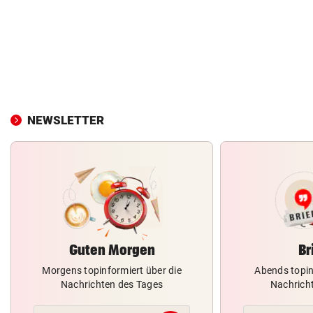
NEWSLETTER
Guten Morgen
Br
Morgens topinformiert über die
Abends topin
Nachrichten des Tages
Nachrich