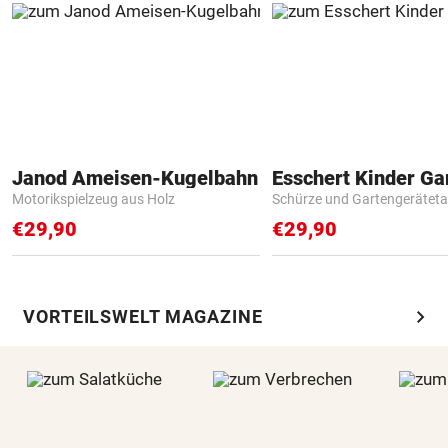
Janod Ameisen-Kugelbahn
Motorikspielzeug aus Holz
Schürze und Gartengerätet
€29,90
€29,90
chevron_right
VORTEILSWELT MAGAZINE