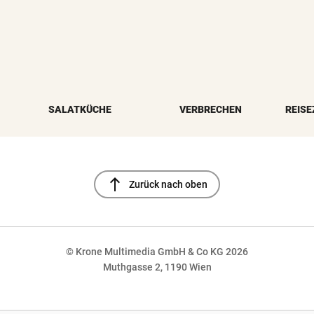
SALATKÜCHE
VERBRECHEN
REISE
north
Zurück nach oben
© Krone Multimedia GmbH & Co KG 2026
Muthgasse 2, 1190 Wien