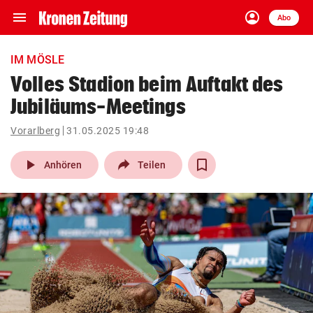
menu
account_circle
Navigation
Anmelden
Abo
close
Schließen
ein-/ausklappen
IM MÖSLE
Abonnieren
Volles Stadion beim Auftakt des
Jubiläums-Meetings
account_circle
arrow_right
Anmelden
Vorarlberg
31.05.2025 19:48
pin_drop
arrow_right
Bundesland auswäh
Wien
play_arrow
Anhören
Teilen
bookmark
Merkliste
Suchbegriff
search
eingeben