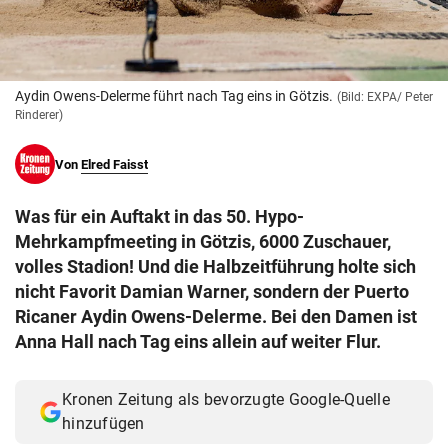
© Krone Multimedia GmbH & Co KG 2026
Muthgasse 2, 1190 Wien
Aydin Owens-Delerme führt nach Tag eins in Götzis.
(Bild: EXPA/ Peter
Rinderer)
Von
Elred Faisst
Was für ein Auftakt in das 50. Hypo-
Mehrkampfmeeting in Götzis, 6000 Zuschauer,
volles Stadion! Und die Halbzeitführung holte sich
nicht Favorit Damian Warner, sondern der Puerto
Ricaner Aydin Owens-Delerme. Bei den Damen ist
Anna Hall nach Tag eins allein auf weiter Flur.
Kronen Zeitung als bevorzugte Google-Quelle
hinzufügen