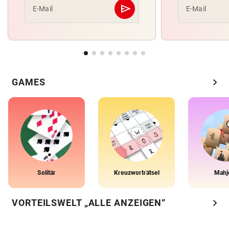
send
E-Mail
E-Mail
Abschicken
chevron_right
GAMES
Solitär
Kreuzworträtsel
Mahj
chevron_right
VORTEILSWELT „ALLE ANZEIGEN“