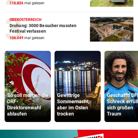
116.826
mal gelesen
OBERÖSTERREICH
Drohung: 3000 Besucher mussten
Festival verlassen
106.049
mal gelesen
So soll morgen die
Gewittrige
Geschafft! DF
ORF-
Sommernacht,
Schreck erfüll
Direktorenwahl
aber im Osten
sich großen
ablaufen
trocken
Traum