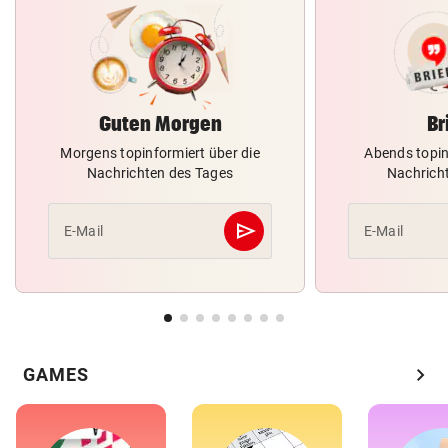
Guten Morgen
Br
Morgens topinformiert über die
Abends topin
Nachrichten des Tages
Nachrich
send
E-Mail
E-Mail
Abschicken
chevron_right
GAMES