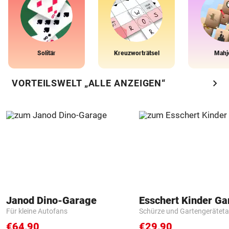
Solitär
Kreuzworträtsel
Mahj
chevron_right
VORTEILSWELT „ALLE ANZEIGEN“
Janod Dino-Garage
Für kleine Autofans
Schürze und Gartengerätet
€64,90
€29,90