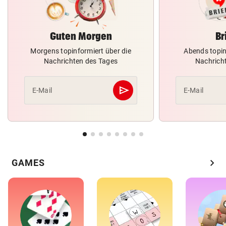
Guten Morgen
Br
Morgens topinformiert über die
Abends topin
Nachrichten des Tages
Nachrich
send
E-Mail
E-Mail
Abschicken
chevron_right
GAMES