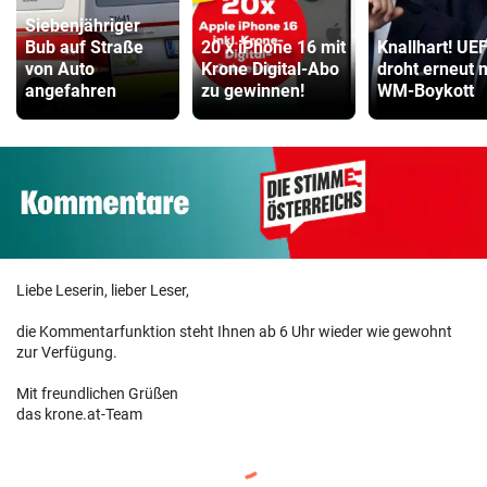
Siebenjähriger
Bub auf Straße
20 x iPhone 16 mit
Knallhart! UE
von Auto
Krone Digital-Abo
droht erneut 
angefahren
zu gewinnen!
WM-Boykott
Liebe Leserin, lieber Leser,
die Kommentarfunktion steht Ihnen ab 6 Uhr wieder wie gewohnt
zur Verfügung.
Mit freundlichen Grüßen
das krone.at-Team