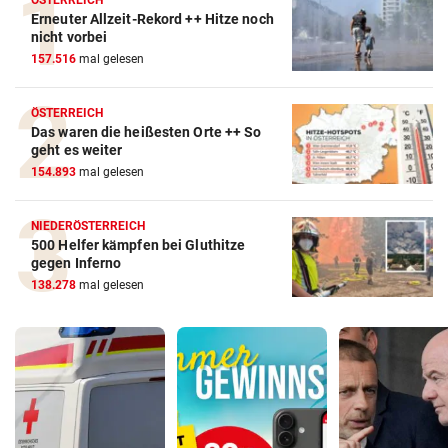
ÖSTERREICH
Erneuter Allzeit-Rekord ++ Hitze noch
nicht vorbei
157.516
mal gelesen
ÖSTERREICH
Das waren die heißesten Orte ++ So
geht es weiter
154.893
mal gelesen
NIEDERÖSTERREICH
500 Helfer kämpfen bei Gluthitze
gegen Inferno
138.278
mal gelesen