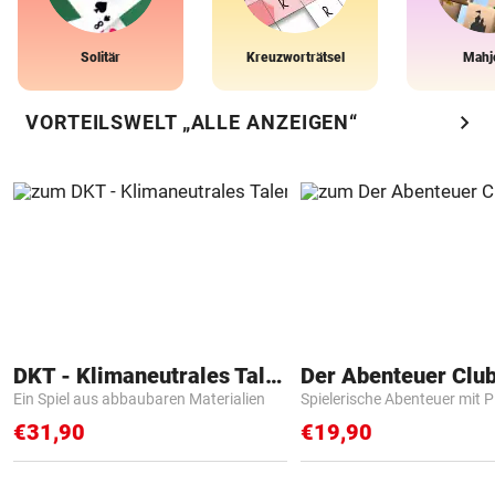
Solitär
Kreuzworträtsel
Mahj
chevron_right
VORTEILSWELT „ALLE ANZEIGEN“
DKT - Klimaneutrales Talent
Der Abenteuer Clu
Ein Spiel aus abbaubaren Materialien
Spielerische Abenteuer mit P
€31,90
€19,90