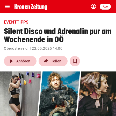
menu
account_circle
Navigation
Anmelden
Abo
close
Schließen
ein-/ausklappen
EVENTTIPPS
Abonnieren
Silent Disco und Adrenalin pur am
Wochenende in OÖ
account_circle
arrow_right
Anmelden
Oberösterreich
22.05.2025 14:00
pin_drop
arrow_right
Bundesland auswäh
Wien
play_arrow
Anhören
Teilen
bookmark
Merkliste
Suchbegriff
search
eingeben