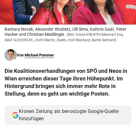
© Krone Multimedia GmbH & Co KG 2026
Muthgasse 2, 1190 Wien
Barbara Novak, Alexander Wrabetz, Ulli Sima, Kathrin Gaál , Peter
Hacker und Christian Meidlinger.
(Bild: Krone KREATIV/Manhart Eva,
MAX SLOVENCIK, Jöchl Martin, Zwefo, Holl Reinhard, Bartel Gerhard)
Von
Michael Pommer
Die Koalitionsverhandlungen von SPÖ und Neos in
Wien erreichen dieser Tage ihren Höhepunkt. Im
Hintergrund bringen sich immer mehr Rote in
Stellung, denn es geht um wichtige Posten.
Kronen Zeitung als bevorzugte Google-Quelle
hinzufügen