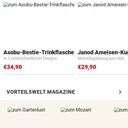
Asobu-Bestie-Trinkflasche
Janod Ameisen-Ku
In 3 unterschiedlichen Designs
Motorikspielzeug aus Holz
€34,90
€29,90
chevron_right
VORTEILSWELT MAGAZINE