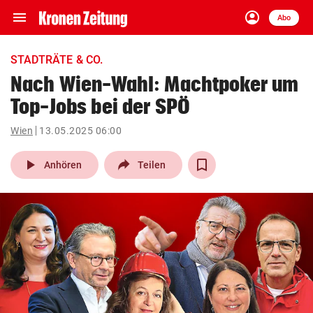
menu
account_circle
Navigation
Anmelden
Abo
close
Schließen
ein-/ausklappen
STADTRÄTE & CO.
Abonnieren
Nach Wien-Wahl: Machtpoker um
Top-Jobs bei der SPÖ
account_circle
arrow_right
Anmelden
Wien
13.05.2025 06:00
pin_drop
arrow_right
Bundesland auswäh
Wien
play_arrow
Anhören
Teilen
bookmark
Merkliste
Suchbegriff
search
eingeben