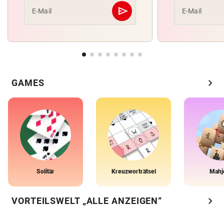
send
E-Mail
E-Mail
Abschicken
chevron_right
GAMES
Solitär
Kreuzworträtsel
Mahj
chevron_right
VORTEILSWELT „ALLE ANZEIGEN“