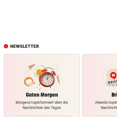
NEWSLETTER
Guten Morgen
Br
Morgens topinformiert über die
Abends topin
Nachrichten des Tages
Nachrich