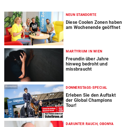
NEUN STANDORTE
Diese Coolen Zonen haben
am Wochenende geöffnet
MARTYRIUM IN WIEN
Freundin über Jahre
hinweg bedroht und
missbraucht
Promotion
DONNERSTAGS-SPECIAL
Erleben Sie den Auftakt
der Global Champions
Tour!
DARUNTER RAUCH, OBONYA