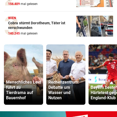
156.409
mal gelesen
WIEN
Cobra stürmt Dorotheum, Täter ist
verschwunden
140.245
mal gelesen
Menschliches Leid
Rechenzentrum:
führt zu
Debatte um
Bayern beste
Tierdrama auf
Wasser und
Härtetest geg
Bauernhof
Nutzen
England-Klub