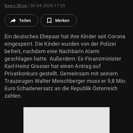
© Krone Multimedia GmbH & Co KG 2026
News Show
30.04.2025 17:35
Muthgasse 2, 1190 Wien
Teilen
Merken
Ein deutsches Ehepaar hat ihre Kinder seit Corona
eingesperrt. Die Kinder wurden von der Polizei
befreit, nachdem eine Nachbarin Alarm
geschlagen hatte. Außerdem: Ex-Finanzminister
Karl-Heinz Grasser hat einen Antrag auf
Privatkonkurs gestellt. Gemeinsam mit seinem
Trauzeugen Walter Meischberger muss er 9,8 Mio.
Euro Schadenersatz an die Republik Österreich
zahlen.