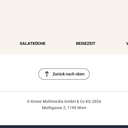
SALATKÜCHE
REISEZEIT
north
Zurück nach oben
© Krone Multimedia GmbH & Co KG 2026
Muthgasse 2, 1190 Wien
NaN%