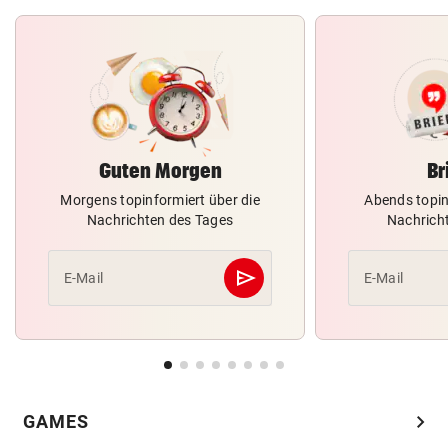
Guten Morgen
Br
Morgens topinformiert über die
Abends topin
Nachrichten des Tages
Nachrich
send
E-Mail
E-Mail
Abschicken
chevron_right
GAMES