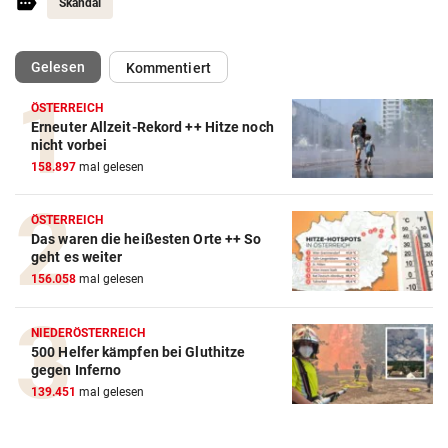
Skandal
(ausgewählt)
Gelesen
Kommentiert
ÖSTERREICH
Erneuter Allzeit-Rekord ++ Hitze noch
nicht vorbei
158.897
mal gelesen
ÖSTERREICH
Das waren die heißesten Orte ++ So
geht es weiter
Action-Cam Vergleich
156.058
mal gelesen
ZUM VERGLEICH
NIEDERÖSTERREICH
Crosstrainer Vergleich
500 Helfer kämpfen bei Gluthitze
ZUM VERGLEICH
gegen Inferno
139.451
mal gelesen
E-Bike Vergleich
ZUM VERGLEICH