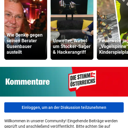
Kinderfahrrad Vergleich
ZUM VERGLEICH
Wie Benko gegen
seinen Berater
Unwetter, Wirbel
Feuerwehr ja
Gusenbauer
um Stocker-Sager
„Vogelspinne
austeilt
& Hackerangriff
Kinderspielpl
Einloggen, um an der Diskussion teilzunehmen
Willkommen in unserer Community! Eingehende Beiträge werden
geprüft und anschließend veröffentlicht. Bitte achten Sie auf