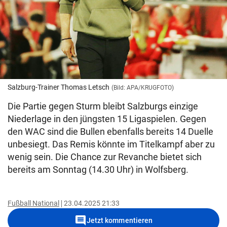
Salzburg-Trainer Thomas Letsch
(Bild: APA/KRUGFOTO)
Die Partie gegen Sturm bleibt Salzburgs einzige
Niederlage in den jüngsten 15 Ligaspielen. Gegen
den WAC sind die Bullen ebenfalls bereits 14 Duelle
unbesiegt. Das Remis könnte im Titelkampf aber zu
wenig sein. Die Chance zur Revanche bietet sich
bereits am Sonntag (14.30 Uhr) in Wolfsberg.
Fußball National
23.04.2025 21:33
comment
Jetzt kommentieren