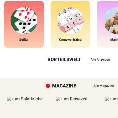
Solitär
Kreuzworträtsel
Mahj
VORTEILSWELT
Alle Anzeigen
MAGAZINE
Alle Magazine