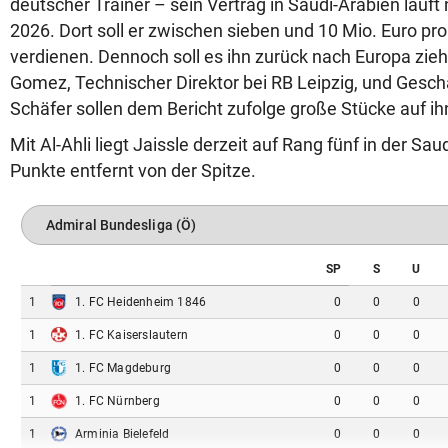
deutscher Trainer – sein Vertrag in Saudi-Arabien läuft
2026. Dort soll er zwischen sieben und 10 Mio. Euro pro
verdienen. Dennoch soll es ihn zurück nach Europa zieh
Gomez, Technischer Direktor bei RB Leipzig, und Gesch
Schäfer sollen dem Bericht zufolge große Stücke auf ih
Mit Al-Ahli liegt Jaissle derzeit auf Rang fünf in der Sa
Punkte entfernt von der Spitze.
SP
S
U
1
1. FC Heidenheim 1846
0
0
0
1
1. FC Kaiserslautern
0
0
0
1
1. FC Magdeburg
0
0
0
1
1. FC Nürnberg
0
0
0
1
Arminia Bielefeld
0
0
0