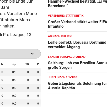
 noch bis Ende Juni
Hammer-Wechsel bestätigt: „Er wil
Barcelona!“
 Jahr
en. Vor allem Mario
VEREHRUNG STATT KRITIK
äftsführer Marcel
Großer Verband stärkt weiter FIF
n halten.
Infantino
udi Pro League, 13
AB NACH ITALIEN!
Leihe perfekt: Borussia Dortmund
vermeldet Abgang
keyboard_arrow_down
LANGER EUROPACUPABEND
Salzburg: Lob von Brasilien-Star 
N
+/-
TD
P
große Sorgen
0
0:0
0
0
JUBEL NACH 2:1-SIEG
0
0:0
0
0
Geburtstagsbier als Belohnung fü
Austria-Kapitän
0
0:0
0
0
0
0:0
0
0
0
0:0
0
0