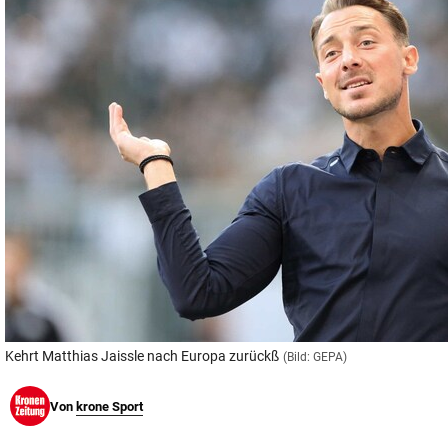
© Krone Multimedia GmbH & Co KG 2026
Muthgasse 2, 1190 Wien
Kehrt Matthias Jaissle nach Europa zurückß
(Bild: GEPA)
Von
krone Sport