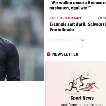
„Wir wollen unsere Heimseri
ausbauen, egal wie!“
NACH HARTEM KAMPF
vor 5
Erstmals seit April: Schwärzl
Viertelfinale
VEREHRUNG STATT KRITIK
Großer Verband stärkt weite
FIFA-Boss Infantino
NEWSLETTER
AB NACH ITALIEN!
Leihe perfekt: Borussia Dor
vermeldet Abgang
LANGER EUROPACUPABEND
Salzburg: Lob von Brasilien-
und große Sorgen
Sport News
Topinformiert über die Sport-
GROSSE AUFREGUNG