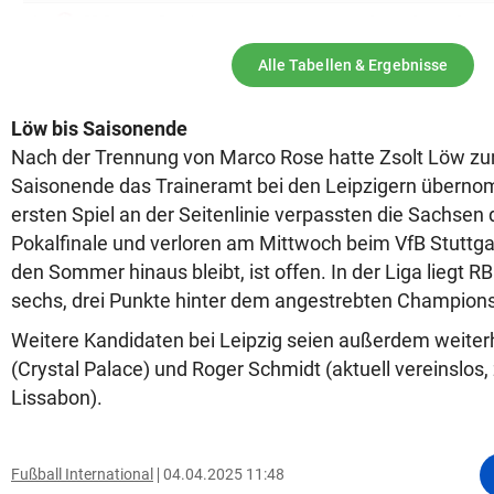
1
SG Dynamo Dresden
0
0
0
1
Eintracht Braunschweig
0
0
0
Alle Tabellen & Ergebnisse
1
Energie Cottbus
0
0
0
Löw bis Saisonende
1
FC St. Pauli
0
0
0
Nach der Trennung von Marco Rose hatte Zsolt Löw zu
1
SpVgg Greuther Fürth
0
0
0
Saisonende das Traineramt bei den Leipzigern übern
1
Hannover 96
0
0
0
ersten Spiel an der Seitenlinie verpassten die Sachsen 
Pokalfinale und verloren am Mittwoch beim VfB Stuttga
1
Hertha BSC
0
0
0
den Sommer hinaus bleibt, ist offen. In der Liga liegt RB
1
Holstein Kiel
0
0
0
sechs, drei Punkte hinter dem angestrebten Champions
1
Karlsruher SC
0
0
0
Weitere Kandidaten bei Leipzig seien außerdem weiterh
1
SV Darmstadt 98
0
0
0
(Crystal Palace) und Roger Schmidt (aktuell vereinslos, 
1
VfL 1899 Osnabrück
0
0
0
Lissabon).
1
VfL Bochum
0
0
0
1
VfL Wolfsburg
0
0
0
Fußball International
04.04.2025 11:48