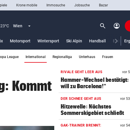
piele
Krone mobile
Immosuche
Jobsuche
Bazar
search
account_circle
Menü aufklappen
Suchen
23°C
Wien
ix
Motorsport
Wintersport
Ski Alpin
Handball
Eishocke
Er
(ausgewählt)
ropa League
International
Regionalliga
Unterhaus
Frauen
len
RIVALE GEHT LEER AUS
vor 
Hammer-Wechsel bestätigt: 
ig: Kommt
will zu Barcelona!“
DER SCHNEE GEHT AUS
vor 5
Hitzewelle: Nächstes
Sommerskigebiet schließt
GAK-TRAINER BRENNT:
vor 5