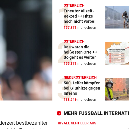
ÖSTERREICH
Erneuter Allzeit-
Rekord ++ Hitze
noch nicht vorbei
157.871
mal gelesen
ÖSTERREICH
Das waren die
heißesten Orte ++
So geht es weiter
155.171
mal gelesen
NIEDERÖSTERREICH
500 Helfer kämpfen
bei Gluthitze gegen
Inferno
138.549
mal gelesen
MEHR FUSSBALL INTERNATI
 derzeit bestbezahlter
RIVALE GEHT LEER AUS