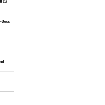
l zu
A-Boss
und
r