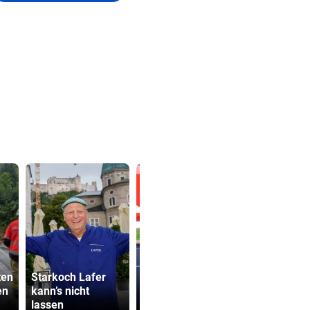
Zwei Kälber bei
ten
Starkoch Lafer
Brand in
Kanzler em
en
kann’s nicht
Feldkirchen
mit Sager 
lassen
verendet
Kinderbetr