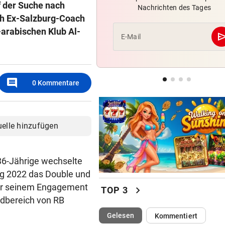
f der Suche nach
Nachrichten des Tages
Brandgefahr? Hitze löst vor 
ach Ex-Salzburg-Coach
Störfeuer aus
-arabischen Klub Al-
se
E-Mail
HOCKEYCRACKS IM SOMMER
Klassek ist der Jannik Sinner
Tennis-Unterhaus
comment
0
Kommentare
JUBEL NACH 2:1-SIEG
Geburtstagsbier als Belohnu
Austria-Kapitän
uelle hinzufügen
r 36-Jährige wechselte
rg 2022 das Double und
 vor seinem Engagement
chevron_right
TOP 3
ndbereich von RB
(ausgewählt)
Gelesen
Kommentiert