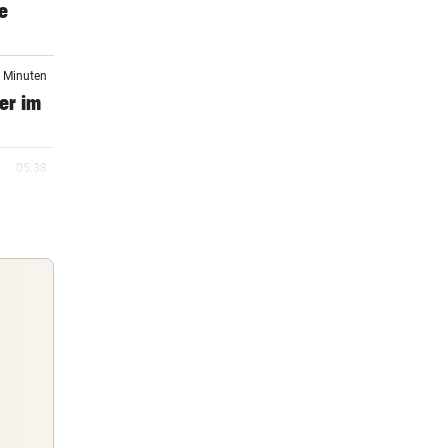
e
9 Minuten
er im
05:38
r
05:19
tmund
05:03
Star
Guten Morgen
Morgens topinformiert über die
05:00