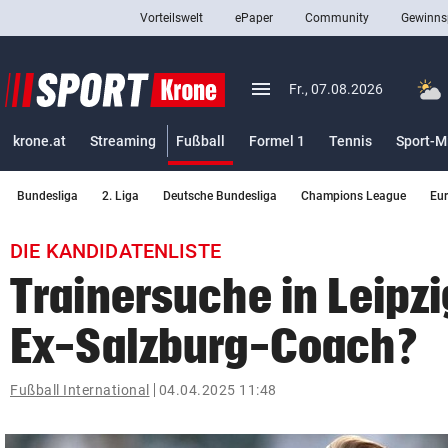
Vorteilswelt
ePaper
Community
Gewinns
close
Schließen
menu
Menü aufklappen
Fr., 07.08.2026
Abonnieren
(ausgewählt)
krone.at
Streaming
Fußball
Formel 1
Tennis
Sport-M
account_circle
arrow_right
Anmelden
Bundesliga
2. Liga
Deutsche Bundesliga
Champions League
Eu
pin_drop
arrow_right
Bundesland auswäh
Wien
DIE KANDIDATENLISTE
bookmark
Merkliste
Trainersuche in Leipz
Ex-Salzburg-Coach?
Suchbegriff
search
eingeben
Fußball International
04.04.2025 11:48