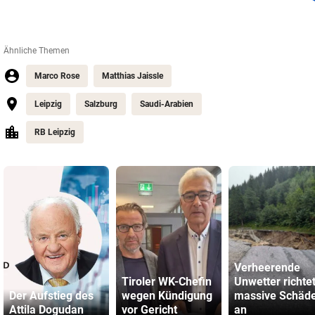
Ähnliche Themen
Marco Rose
Matthias Jaissle
Leipzig
Salzburg
Saudi-Arabien
RB Leipzig
Verheerende
Tiroler WK-Chefin
Unwetter richte
Der Aufstieg des
wegen Kündigung
massive Schäd
Attila Dogudan
vor Gericht
an