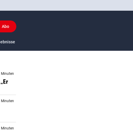
Abo
y
gebnisse
US-Sport
5 Minuten
„Er
3 Minuten
4 Minuten