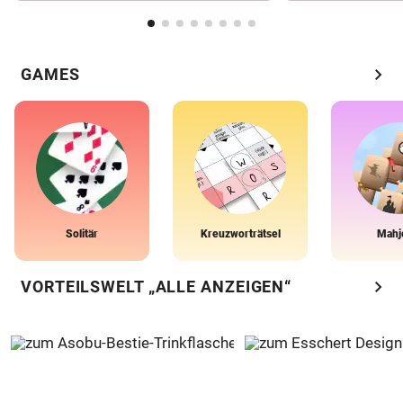
chevron_right
GAMES
Solitär
Kreuzworträtsel
Mahj
chevron_right
VORTEILSWELT „ALLE ANZEIGEN“