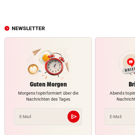
NEWSLETTER
Guten Morgen
Br
Morgens topinformiert über die
Abends topin
Nachrichten des Tages
Nachrich
send
E-Mail
E-Mail
Abschicken