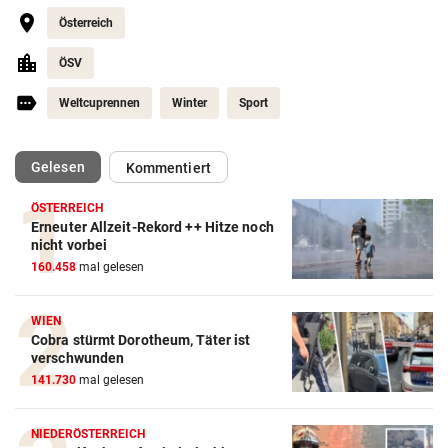
Österreich
ÖSV
Weltcuprennen
Winter
Sport
(ausgewählt)
Gelesen
Kommentiert
ÖSTERREICH
Erneuter Allzeit-Rekord ++ Hitze noch
nicht vorbei
160.458
mal gelesen
WIEN
Cobra stürmt Dorotheum, Täter ist
verschwunden
141.730
mal gelesen
NIEDERÖSTERREICH