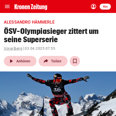
menu
account_circle
Navigation
Anmelden
Abo
close
Schließen
ein-/ausklappen
ALESSANDRO HÄMMERLE
Abonnieren
ÖSV-Olympiasieger zittert um
seine Superserie
account_circle
arrow_right
Anmelden
Vorarlberg
03.04.2025 07:55
pin_drop
arrow_right
Bundesland auswäh
Wien
play_arrow
Anhören
Teilen
bookmark
Merkliste
Suchbegriff
search
eingeben