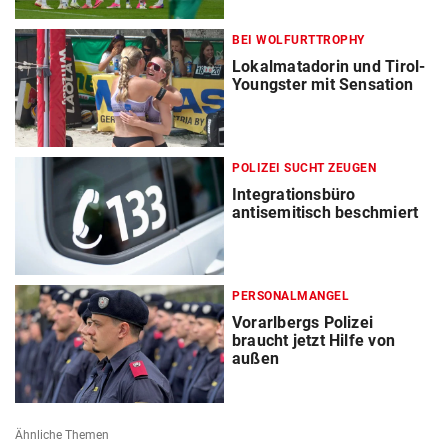
BEI WOLFURTTROPHY
Lokalmatadorin und Tirol-
Youngster mit Sensation
POLIZEI SUCHT ZEUGEN
Integrationsbüro
antisemitisch beschmiert
PERSONALMANGEL
Vorarlbergs Polizei
braucht jetzt Hilfe von
außen
Ähnliche Themen