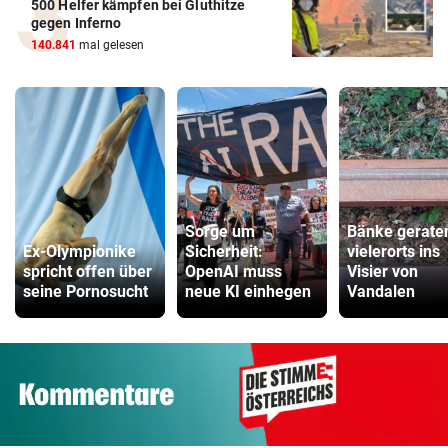
500 Helfer kämpfen bei Gluthitze
gegen Inferno
140.841
mal gelesen
Sorge um
Bänke gerate
Ex-Olympionike
Sicherheit:
vielerorts ins
spricht offen über
OpenAI muss
Visier von
seine Pornosucht
neue KI einhegen
Vandalen