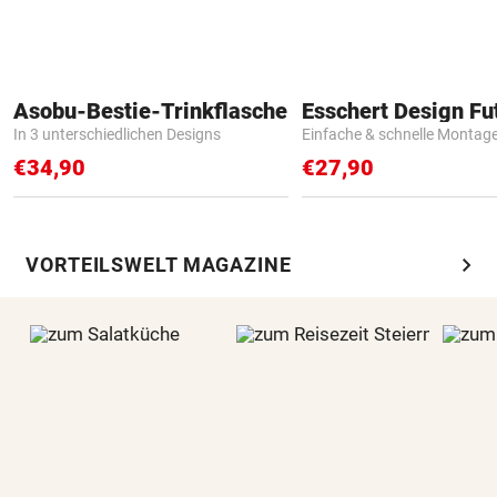
Asobu-Bestie-Trinkflasche
In 3 unterschiedlichen Designs
Einfache & schnelle Montag
€34,90
€27,90
chevron_right
VORTEILSWELT MAGAZINE