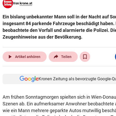
Von
krone.at
© Krone Multimedia GmbH & Co KG 2026
Muthgasse 2, 1190 Wien
Ein bislang unbekannter Mann soll in der Nacht auf So
insgesamt 84 parkende Fahrzeuge beschädigt haben. 
beobachtete den Vorfall und alarmierte die Polizei. Die
Zeugenhinweise aus der Bevölkerung.
play_arrow
Artikel anhören
Teilen
Kronen Zeitung als bevorzugte Google-Q
Am frühen Sonntagmorgen spielten sich in Wien-Donau
Szenen ab. Ein aufmerksamer Anwohner beobachtete a
wie ein Mann mehrere geparkte Autos mutwillig beschä