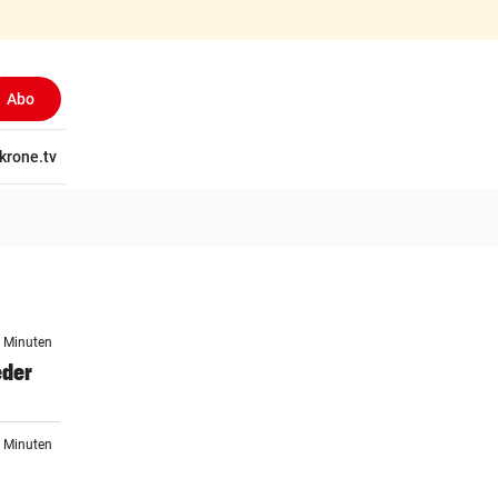
Abo
tschaft
krone.tv
Wissen
Gericht
Kolumnen
Freizeit
Reise
Ti
4 Minuten
eder
1 Minuten