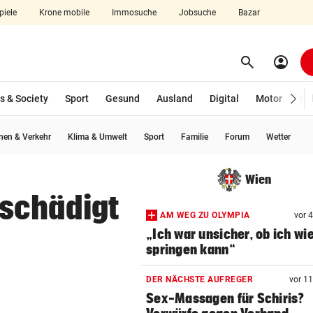
piele
Krone mobile
Immosuche
Jobsuche
Bazar
search
account_circle
Menü aufklappen
Suchen
s & Society
Sport
Gesund
Ausland
Digital
Motor
Wir
en & Verkehr
Klima & Umwelt
Sport
Familie
Forum
Wetter
len
Wien
schädigt
AM WEG ZU OLYMPIA
vor 
„Ich war unsicher, ob ich wi
springen kann“
DER NÄCHSTE AUFREGER
vor 1
Sex-Massagen für Schiris?