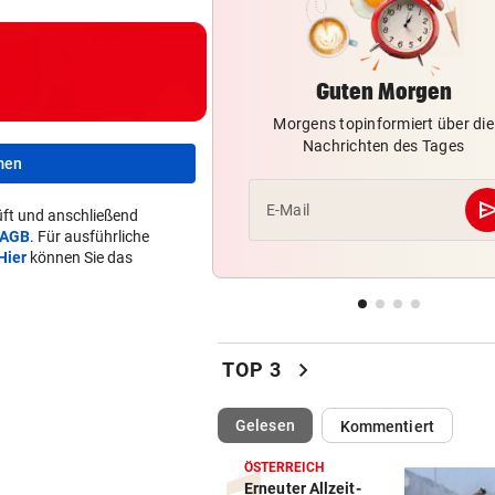
WETTLAUF IN EUROPA
vor ein
Wann kommen die Robotaxis
Guten Morgen
nach Österreich?
Morgens topinformiert über die
MEGA-PROJEKT WACKELT
vor ein
Nachrichten des Tages
men
„Im Ausland rollen sie uns d
roten Teppich aus“
se
E-Mail
ft und anschließend
AGB
. Für ausführliche
LIVE IN DER METASTADT
vor 
Hier
können Sie das
Wincent Weiss: Fanliebe und
falscher Freitag
chevron_right
TOP 3
(ausgewählt)
Gelesen
Kommentiert
ÖSTERREICH
Erneuter Allzeit-