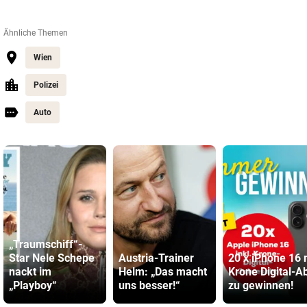
Ähnliche Themen
Wien
Polizei
Auto
„Traumschiff“-
Star Nele Schepe
Austria-Trainer
20 x iPhone 16 
nackt im
Helm: „Das macht
Krone Digital-A
„Playboy“
uns besser!“
zu gewinnen!