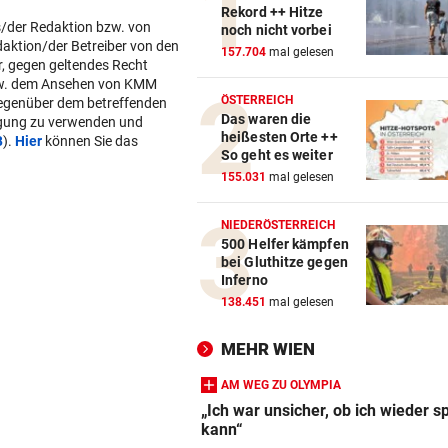
Rekord ++ Hitze
noch nicht vorbei
157.704
mal gelesen
ÖSTERREICH
Das waren die
heißesten Orte ++
So geht es weiter
155.031
mal gelesen
NIEDERÖSTERREICH
s/der Redaktion bzw. von
500 Helfer kämpfen
daktion/der Betreiber von den
bei Gluthitze gegen
r, gegen geltendes Recht
Inferno
w. dem Ansehen von KMM
138.451
mal gelesen
gegenüber dem betreffenden
lgung zu verwenden und
MEHR WIEN
B
).
Hier
können Sie das
AM WEG ZU OLYMPIA
„Ich war unsicher, ob ich wieder s
kann“