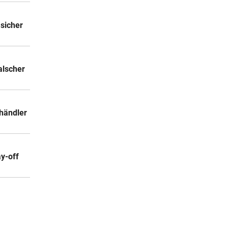
 sicher
alscher
händler
ay-off