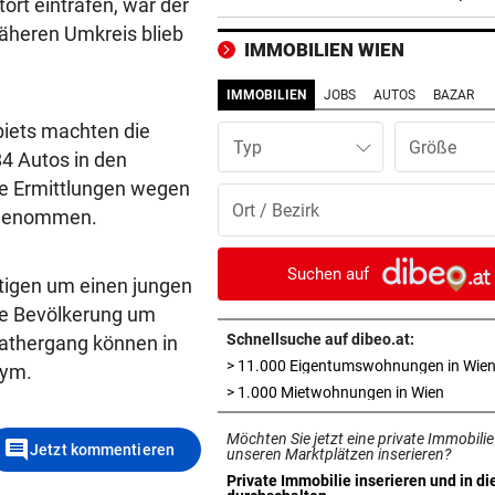
ort eintrafen, war der
äheren Umkreis blieb
DANK ENERGIE VON BANK
vor ein
IMMOBILIEN WIEN
Rapid: „Plan“ ging auf – letz
Gegner wohl fix!
IMMOBILIEN
JOBS
AUTOS
BAZAR
biets machten die
STRENGES KONZEPT
vor ein
Typ
4 Autos in den
Neustifter Kirtag: So soll We
e Ermittlungen wegen
sicher bleiben
fgenommen.
„KRONE“-KOMMENTAR
vor ein
So treiben sie Republik und 
Suchen auf
tigen um einen jungen
blaue Hände
die Bevölkerung um
Schnellsuche auf dibeo.at:
Tathergang können in
BUNDESLIGA IM TICKER
vor ein
> 11.000 Eigentumswohnungen in Wie
nym.
SCR Altach gegen WSG Tirol
in neue
> 1.000 Mietwohnungen in Wien
19.30 Uhr LIVE
Möchten Sie jetzt eine private Immobilie
comment
„KRONE“ VOR ORT
vor ein
Jetzt kommentieren
unseren Marktplätzen inserieren?
Polizeianhaltezentrum: Leite
Private Immobilie inserieren und in di
in neuem Tab öffnen