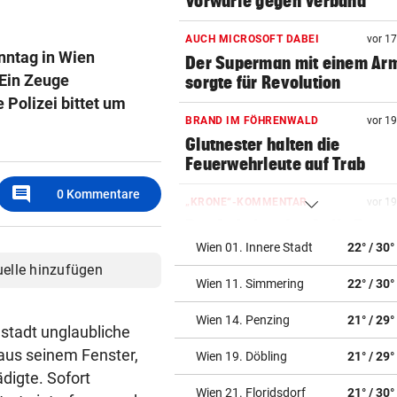
Vorwürfe gegen Verband
AUCH MICROSOFT DABEI
vor 1
nntag in Wien
Der Superman mit einem Ar
Ein Zeuge
sorgte für Revolution
 Polizei bittet um
BRAND IM FÖHRENWALD
vor 1
Glutnester halten die
Feuerwehrleute auf Trab
comment
0
Kommentare
„KRONE“-KOMMENTAR
vor 1
Der Aufstieg des Attila Dogu
Wien 01. Innere Stadt
22° / 30°
NUMMER NEUN ZU STARK
vor ein
uelle hinzufügen
Wien 11. Simmering
22° / 30°
Nur 2 Games, kein Handschl
Potapova geht unter
Wien 14. Penzing
21° / 29°
stadt unglaubliche
GUT-BEHRAMI HÖRT AUF
vor ein
us seinem Fenster,
Wien 19. Döbling
21° / 29°
Ski-Paukenschlag: Verband
digte. Sofort
„nicht vorbeireitet“
Wien 21. Floridsdorf
21° / 30°