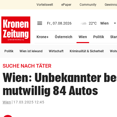
Vorteilswelt
ePaper
Community
Gewinns
close
Schließen
menu
Menü aufklappen
Fr., 07.08.2026
22°C
Wien
Abonnieren
(ausgewählt)
Krone+
Österreich
Wien
Politik
Star
account_circle
arrow_right
Anmelden
Politik
Wien ist leiwand
Wirtschaft
Kriminalität & Sicherheit
Wohn
pin_drop
arrow_right
Bundesland auswäh
Wien
SUCHE NACH TÄTER
bookmark
Merkliste
Wien: Unbekannter be
mutwillig 84 Autos
Suchbegriff
search
eingeben
Wien
17.03.2025 12:45