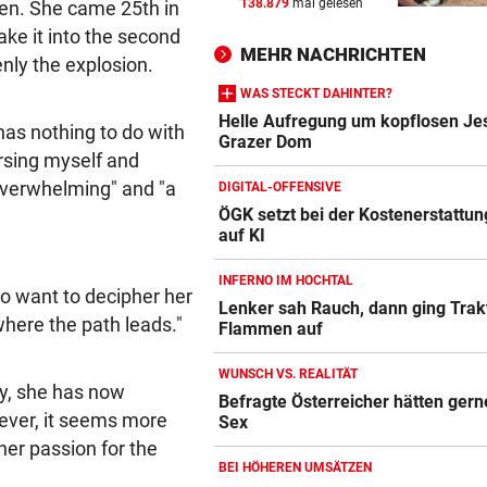
138.879
mal gelesen
pen. She came 25th in
FUSSBALL-WELT ENTZWEIT
vor ein
ake it into the second
Überraschende Unterstützun
MEHR NACHRICHTEN
Gianni Infantino
nly the explosion.
WAS STECKT DAHINTER?
HASS AUF HOMOSEXUELLE
vor ein
Helle Aufregung um kopflosen J
has nothing to do with
Kampfsportler lockt jungen
Grazer Dom
ersing myself and
in tödliche Falle
"overwhelming" and "a
DIGITAL-OFFENSIVE
30 WANDERER „GEFANGEN“
vor ein
ÖGK setzt bei der Kostenerstattung
auf KI
Unwetter: Überflutungen, Mu
Brücke weggerissen
INFERNO IM HOCHTAL
 to want to decipher her
Lenker sah Rauch, dann ging Trakt
where the path leads."
Flammen auf
WUNSCH VS. REALITÄT
ry, she has now
Befragte Österreicher hätten ger
wever, it seems more
Sex
 her passion for the
BEI HÖHEREN UMSÄTZEN