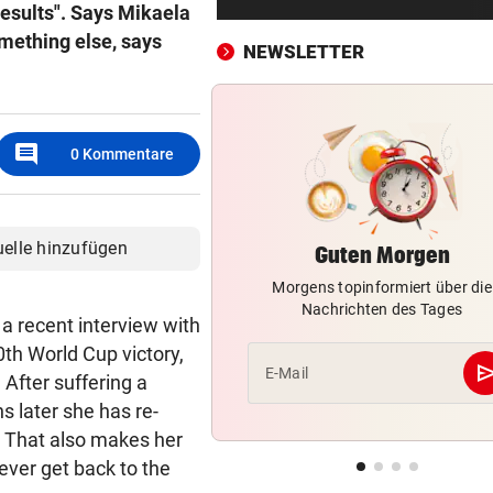
results". Says Mikaela
Post-Halbjahresgewinn um 
Drittel eingebrochen
omething else, says
NEWSLETTER
HITZE? KEIN PROBLEM!
vor 2
Eva Longoria: Badespaß und
Kurven in Marbella
comment
0
Kommentare
UKRAINISCHE DROHNEN
vor 2
„Russisches Amazon“ steht
weiterhin unter Beschuss
uelle hinzufügen
Guten Morgen
Morgens topinformiert über die
HYPE BEI SPORTLERN
vor 3
Nachrichten des Tages
So wirkt Kreatin: Der
a recent interview with
„Muskelmacher“ im Check
00th World Cup victory,
se
E-Mail
 After suffering a
FOLGE VON FREITAG
vor 3
s later she has re-
Aufstehen, mitmachen und g
). That also makes her
Gefühl genießen
 ever get back to the
FAZIT NACH EINEM MONAT
vor 3