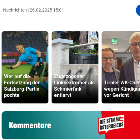
Nachrichten
26.02.2025 15:01
Wer auf die
Zugezogener
Fortsetzung der
Linksextremer als
Tiroler WK-Chef
Salzburg-Partie
Schmierfink
wegen Kündigu
pochte
entlarvt
vor Gericht