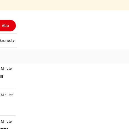
Abo
tschaft
krone.tv
Wissen
Gericht
Kolumnen
Freizeit
Reise
Ti
4 Minuten
en
9 Minuten
0 Minuten