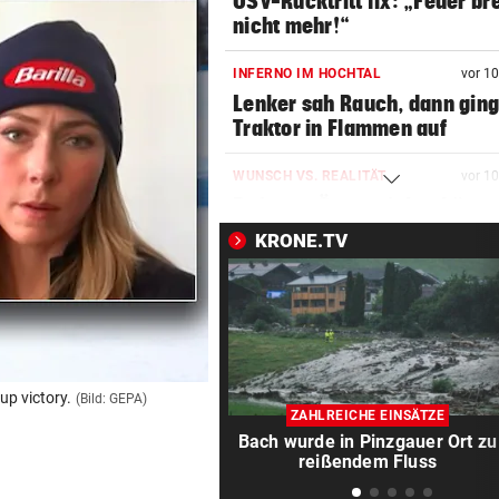
ÖSV-Rücktritt fix: „Feuer br
nicht mehr!“
INFERNO IM HOCHTAL
vor 1
Lenker sah Rauch, dann gin
Traktor in Flammen auf
WUNSCH VS. REALITÄT
vor 1
Befragte Österreicher hätte
gerne mehr Sex
KRONE.TV
EISHOCKEY-TRANSFER
vor 1
Meister 99ers komplettiert 
Abwehr-Puzzle
567 MILLIONEN DOLLAR
vor 1
up victory.
(Bild: GEPA)
Kinderschutz ungenügend: S
ZAHLREICHE EINSÄTZE
für Meta-Konzern
Bach wurde in Pinzgauer Ort zu
reißendem Fluss
BEI HÖHEREN UMSÄTZEN
vor 2