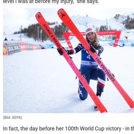
level I was at before my injury," she says.
(Bild: GEPA)
In fact, the day before her 100th World Cup victory - in t