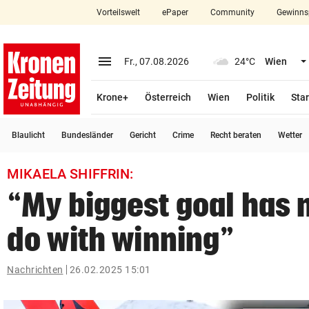
Vorteilswelt
ePaper
Community
Gewinns
close
Schließen
menu
Menü aufklappen
Fr., 07.08.2026
24°C
Wien
Abonnieren
Krone+
Österreich
Wien
Politik
Star
account_circle
arrow_right
Anmelden
Blaulicht
Bundesländer
Gericht
Crime
Recht beraten
Wetter
pin_drop
arrow_right
Bundesland auswäh
Wien
MIKAELA SHIFFRIN:
bookmark
Merkliste
“My biggest goal has 
do with winning”
Suchbegriff
search
eingeben
Nachrichten
26.02.2025 15:01