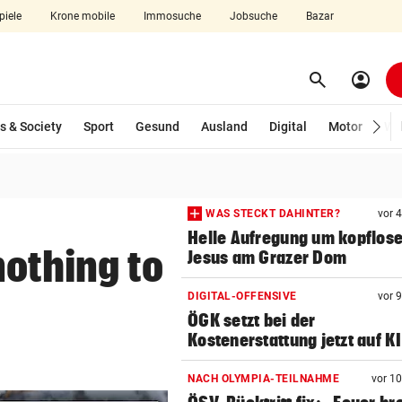
piele
Krone mobile
Immosuche
Jobsuche
Bazar
search
account_circle
Menü aufklappen
Suchen
s & Society
Sport
Gesund
Ausland
Digital
Motor
Wir
len
WAS STECKT DAHINTER?
vor 
Helle Aufregung um kopflos
nothing to
Jesus am Grazer Dom
DIGITAL-OFFENSIVE
vor 
ÖGK setzt bei der
Kostenerstattung jetzt auf KI
NACH OLYMPIA-TEILNAHME
vor 1