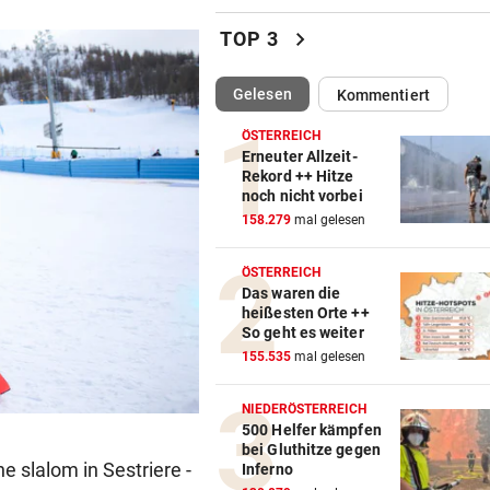
Bäcker zu Steuersenkung: „
chevron_right
TOP 3
Kunden ist das egal“
(ausgewählt)
Gelesen
Kommentiert
MEHRFACH ABGESUCHT
vor 3
Rätsel um in Pool ertrunken
ÖSTERREICH
Mädchen (3)
Erneuter Allzeit-
Rekord ++ Hitze
noch nicht vorbei
ZÖLLE UND MINDESTPREIS
vor 3
158.279
mal gelesen
Neue US-Handelsschranken 
Hightech-Rohstoff
ÖSTERREICH
Das waren die
DREI MÄNNER ANGEKLAGT
vor ein
heißesten Orte ++
Verein als Tarnung für
So geht es weiter
Drogenplantage genutzt
155.535
mal gelesen
URSACHE GEKLÄRT
vor ein
NIEDERÖSTERREICH
Munitionsteile waren Auslöse
500 Helfer kämpfen
bei Gluthitze gegen
Föhrenwaldbrand
he slalom in Sestriere -
Inferno