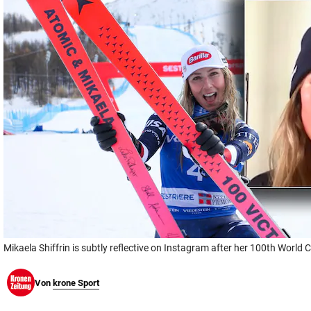
© Krone Multimedia GmbH & Co KG 2026
Muthgasse 2, 1190 Wien
Mikaela Shiffrin is subtly reflective on Instagram after her 100th World C
Von
krone Sport