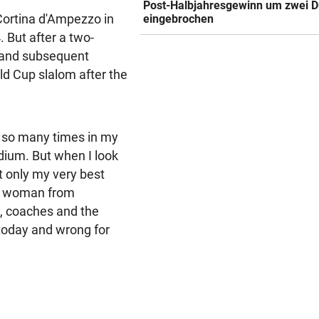
Post-Halbjahresgewinn um zwei Dr
 Cortina d'Ampezzo in
eingebrochen
 But after a two-
 and subsequent
orld Cup slalom after the
this so many times in my
dium. But when I look
t only my very best
he woman from
, coaches and the
e today and wrong for