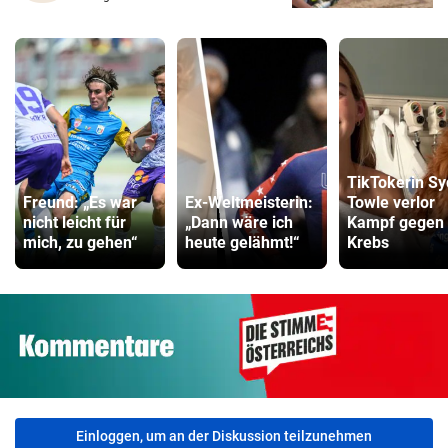
TikTokerin S
Freund: „Es war
Ex-Weltmeisterin:
Towle verlor
nicht leicht für
„Dann wäre ich
Kampf gegen
mich, zu gehen“
heute gelähmt!“
Krebs
Einloggen, um an der Diskussion teilzunehmen