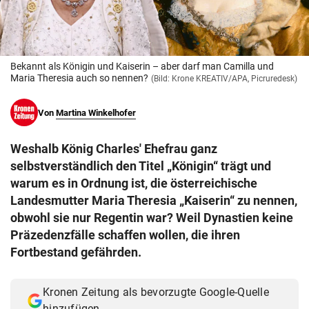
© Krone Multimedia GmbH & Co KG 2026
Muthgasse 2, 1190 Wien
Bekannt als Königin und Kaiserin – aber darf man Camilla und
Maria Theresia auch so nennen?
(Bild: Krone KREATIV/APA, Picruredesk)
Von
Martina Winkelhofer
Weshalb König Charles' Ehefrau ganz
selbstverständlich den Titel „Königin“ trägt und
warum es in Ordnung ist, die österreichische
Landesmutter Maria Theresia „Kaiserin“ zu nennen,
obwohl sie nur Regentin war? Weil Dynastien keine
Präzedenzfälle schaffen wollen, die ihren
Fortbestand gefährden.
Kronen Zeitung als bevorzugte Google-Quelle
hinzufügen