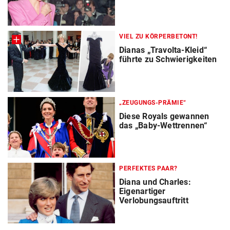
VIEL ZU KÖRPERBETONT!
Dianas „Travolta-Kleid“
führte zu Schwierigkeiten
„ZEUGUNGS-PRÄMIE“
Diese Royals gewannen
das „Baby-Wettrennen“
PERFEKTES PAAR?
Diana und Charles:
Eigenartiger
Verlobungsauftritt