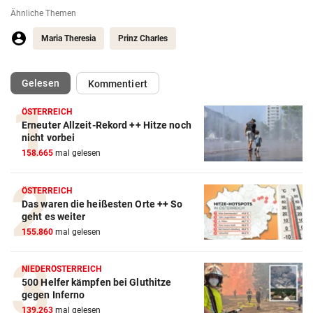
Ähnliche Themen
Maria Theresia
Prinz Charles
(ausgewählt)
Gelesen
Kommentiert
ÖSTERREICH
Erneuter Allzeit-Rekord ++ Hitze noch
nicht vorbei
158.665
mal gelesen
ÖSTERREICH
Das waren die heißesten Orte ++ So
geht es weiter
155.860
mal gelesen
NIEDERÖSTERREICH
500 Helfer kämpfen bei Gluthitze
gegen Inferno
139.263
mal gelesen