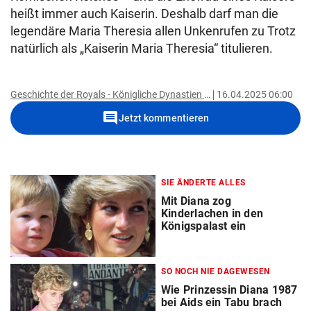
heißt immer auch Kaiserin. Deshalb darf man die
legendäre Maria Theresia allen Unkenrufen zu Trotz
natürlich als „Kaiserin Maria Theresia“ titulieren.
Geschichte der Royals - Königliche Dynastien und ihre Macht
16.04.2025 06:00
comment
Jetzt kommentieren
SIE ÄNDERTE ALLES
Mit Diana zog
Kinderlachen in den
Königspalast ein
SO NOCH NIE DAGEWESEN
Wie Prinzessin Diana 1987
bei Aids ein Tabu brach