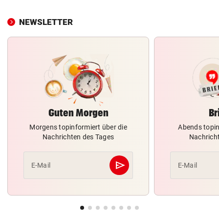
NEWSLETTER
Guten Morgen
Br
Morgens topinformiert über die
Abends topin
Nachrichten des Tages
Nachrich
send
E-Mail
E-Mail
Abschicken