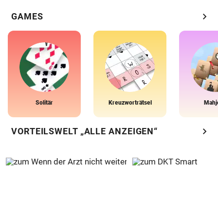
chevron_right
GAMES
Solitär
Kreuzworträtsel
Mahj
chevron_right
VORTEILSWELT „ALLE ANZEIGEN“