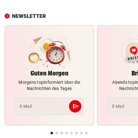
NEWSLETTER
Guten Morgen
Br
Morgens topinformiert über die
Abends topin
Nachrichten des Tages
Nachrich
send
E-Mail
E-Mail
Abschicken