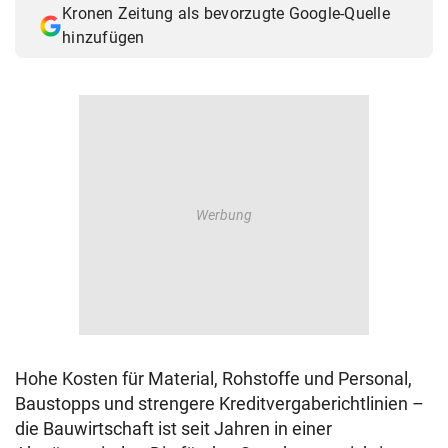
Kronen Zeitung als bevorzugte Google-Quelle
© Krone Multimedia GmbH & Co KG 2026
hinzufügen
Muthgasse 2, 1190 Wien
Hohe Kosten für Material, Rohstoffe und Personal,
Baustopps und strengere Kreditvergaberichtlinien –
die Bauwirtschaft ist seit Jahren in einer