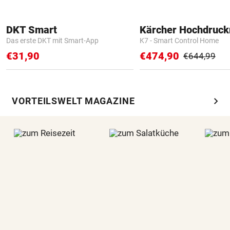
DKT Smart
Kärcher Hochdruck
Das erste DKT mit Smart-App
K7 - Smart Control Home
€31,90
€474,90
€644,99
chevron_right
VORTEILSWELT MAGAZINE