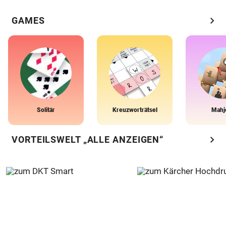
chevron_right
GAMES
Solitär
Kreuzworträtsel
Mahj
chevron_right
VORTEILSWELT „ALLE ANZEIGEN“