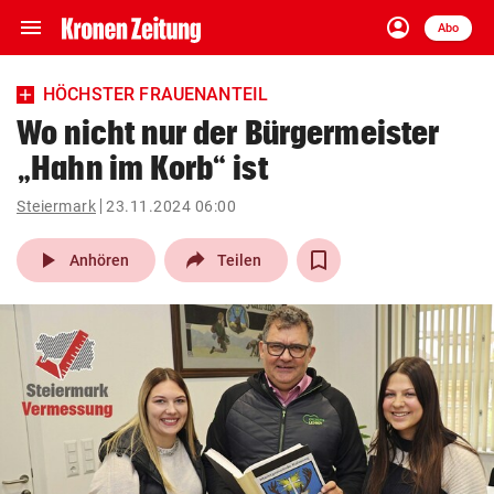
menu
account_circle
Navigation
Anmelden
Abo
close
Schließen
ein-/ausklappen
HÖCHSTER FRAUENANTEIL
Abonnieren
Wo nicht nur der Bürgermeister
„Hahn im Korb“ ist
account_circle
arrow_right
Anmelden
Steiermark
23.11.2024 06:00
pin_drop
arrow_right
Bundesland auswäh
Wien
play_arrow
Anhören
Teilen
bookmark
Merkliste
Suchbegriff
search
eingeben