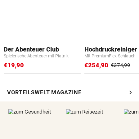
Der Abenteuer Club
Hochdruckreiniger 
Spielerische Abenteuer mit Piatnik
Mit PremiumFlex-Schlauch
€19,90
€254,90
€374,99
chevron_right
VORTEILSWELT MAGAZINE