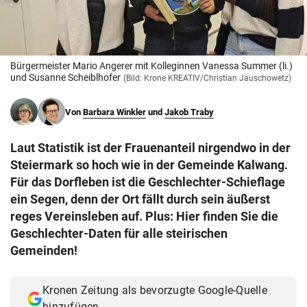
© Krone Multimedia GmbH & Co KG 2026
Muthgasse 2, 1190 Wien
Bürgermeister Mario Angerer mit Kolleginnen Vanessa Summer (li.)
und Susanne Scheiblhofer
(Bild: Krone KREATIV/Christian Jauschowetz)
Von
Barbara Winkler
und
Jakob Traby
Laut Statistik ist der Frauenanteil nirgendwo in der
Steiermark so hoch wie in der Gemeinde Kalwang.
Für das Dorfleben ist die Geschlechter-Schieflage
ein Segen, denn der Ort fällt durch sein äußerst
reges Vereinsleben auf. Plus: Hier finden Sie die
Geschlechter-Daten für alle steirischen
Gemeinden!
Kronen Zeitung als bevorzugte Google-Quelle
hinzufügen