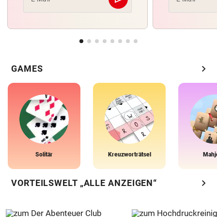
Abschicken
chevron_right
GAMES
Solitär
Kreuzworträtsel
Mahj
chevron_right
VORTEILSWELT „ALLE ANZEIGEN“