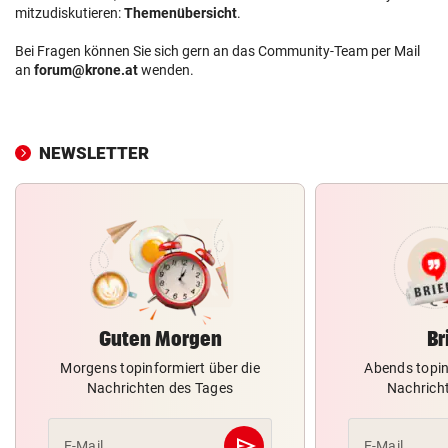
mitzudiskutieren:
Themenübersicht
.
Bei Fragen können Sie sich gern an das Community-Team per Mail
an
forum@krone.at
wenden.
NEWSLETTER
Guten Morgen
Br
Morgens topinformiert über die
Abends topin
Nachrichten des Tages
Nachrich
send
E-Mail
E-Mail