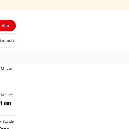
Abo
tschaft
krone.tv
Wissen
Gericht
Kolumnen
Freizeit
Reise
Ti
4 Minuten
3 Minuten
rt um
er Stunde