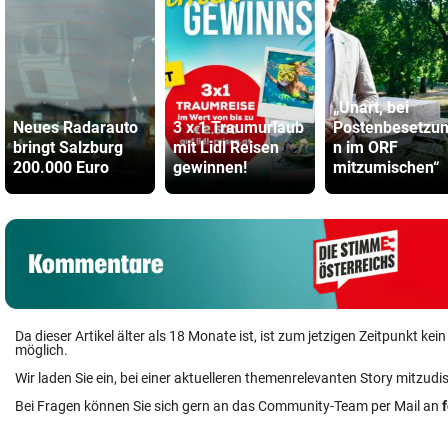
„Unart, bei
Neues Radarauto
3 x 1 Traumurlaub
Postenbesetzu
bringt Salzburg
mit Lidl Reisen
n im ORF
200.000 Euro
gewinnen!
mitzumischen“
Da dieser Artikel älter als 18 Monate ist, ist zum jetzigen Zeitpunkt k
möglich.
Wir laden Sie ein, bei einer aktuelleren themenrelevanten Story mitzudi
Bei Fragen können Sie sich gern an das Community-Team per Mail an