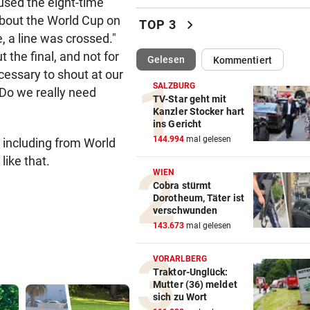
used the eight-time
Die große Kunst, richtig witz
about the World Cup on
chevron_right
TOP 3
sein
, a line was crossed."
the final, and not for
(ausgewählt)
Gelesen
Kommentiert
DAS SAGT PARTEICHEF
vor 
ecessary to shout at our
Trotz Babler-Streit: „SPÖ wir
SALZBURG
 Do we really need
OÖ zulegen“
TV-Star geht mit
Kanzler Stocker hart
ins Gericht
GEFAHR DURCH HITZE
vor 
144.994
mal gelesen
 including from World
„Diese Menschen dürfen wir 
vergessen“
like that.
WIEN
Cobra stürmt
„HOT GIRL SUMMER“
vor 
Dorotheum, Täter ist
Diese Filme sind perfekt für 
verschwunden
Mädelsabend
143.673
mal gelesen
WIEDER VERSCHÄRFUNGEN
vor 
VORARLBERG
Minister plant noch strenger
Traktor-Unglück:
Mutter (36) meldet
Regeln für E-Scooter
sich zu Wort