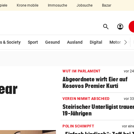
piele
Krone mobile
Immosuche
Jobsuche
Bazar
search
account_circle
Menü aufklappen
Suchen
s & Society
Sport
Gesund
Ausland
Digital
Motor
Wir
len
WUT IM PARLAMENT
vor 2
Abgeordnete wirft Eier auf
ear
Kosovos Premier Kurti
VEREIN NIMMT ABSCHIED
vor 3
Steirischer Unterligist traue
19-Jährigen
POLIN SCHIMPFT
vor ein