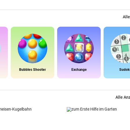
Alle
Bubbles Shooter
Exchange
Sudok
Alle An