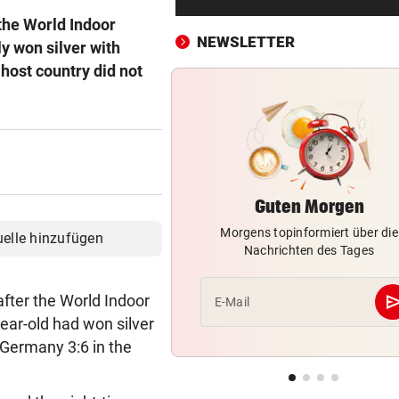
Waldbrände eskalieren! Aut
the World Indoor
A4 teils gesperrt
NEWSLETTER
y won silver with
 host country did not
KEINE SPUR ...
vor ein
Fake-Hochzeit! Ronaldo hat 
getäuscht
KINDHEITSERINNERUNGEN
vor 
Juhu! Die Diddl-Maus ist end
wieder zurück
Guten Morgen
Morgens topinformiert über die
VATER VERSTORBEN
vor 
uelle hinzufügen
Nachrichten des Tages
Lionel Messi reist mit Privatj
Trauerfeier
se
fter the World Indoor
E-Mail
WIRBEL UM PRÄSIDENTEN
vor 
ar-old had won silver
Statement! FIFA wittert Ka
 Germany 3:6 in the
gegen Infantino
„LUCKY PUNCH CLUB“
vor 