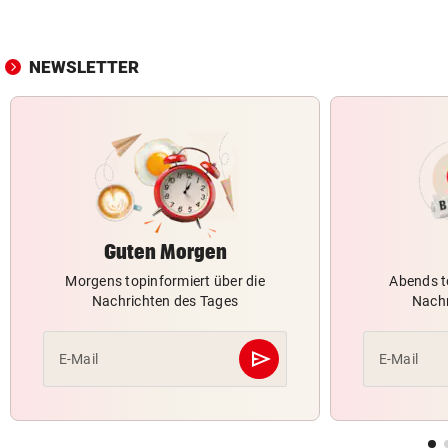
NEWSLETTER
Guten Morgen
Morgens topinformiert über die
Abends t
Nachrichten des Tages
Nachr
send
E-Mail
E-Mail
Abschicken