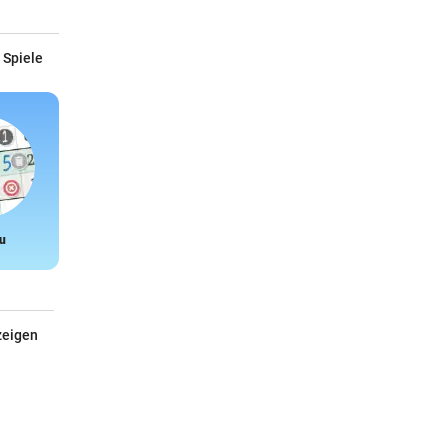
 Spiele
u
Snake
zeigen