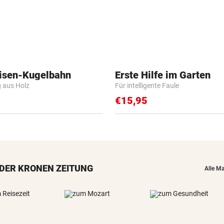
isen-Kugelbahn
Erste Hilfe im Garten
g aus Holz
Für intelligente Faule
€15,95
DER KRONEN ZEITUNG
Alle M