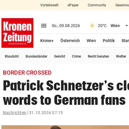
Vorteilswelt
ePaper
Community
Gewinns
close
Schließen
menu
Menü aufklappen
So., 09.08.2026
20°C
Wien
Abonnieren
Krone+
Österreich
Wien
Politik
Star
account_circle
arrow_right
Anmelden
Blaulicht
Bundesländer
Gericht
Crime
Recht beraten
Wetter
pin_drop
arrow_right
Bundesland auswäh
Wien
BORDER CROSSED
bookmark
Merkliste
Patrick Schnetzer’s cl
words to German fans
Suchbegriff
search
eingeben
Nachrichten
31.10.2024 07:15