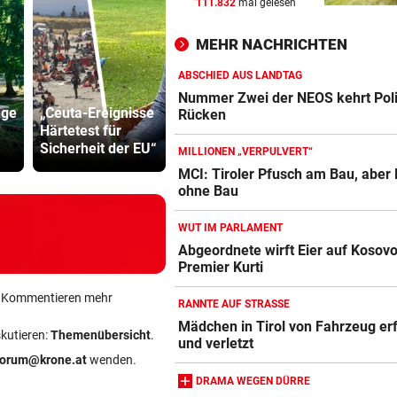
111.832
mal gelesen
„FACEBOOK-MORD“
vor 
Frau in Wohnung erschossen
MEHR NACHRICHTEN
Waren es zwei Täter?
ABSCHIED AUS LANDTAG
OLYMPIA-HELD GSTREIN
vor 
Panthers fügen
Frau in Wo
Nummer Zwei der NEOS kehrt Poli
nge
„Ceuta-Ereignisse
Vikings erste
„Ich bin immer noch der Gle
erschossen
Rücken
Härtetest für
Niederlage in
Waren es z
geblieben“
Sicherheit der EU“
AFLE zu
Täter?
MILLIONEN „VERPULVERT“
FC RED BULL SALZBURG
vor 
MCI: Tiroler Pfusch am Bau, aber 
ohne Bau
Haris Tabakovic: Der
Bankkaufmann mit Torgarant
WUT IM PARLAMENT
Abgeordnete wirft Eier auf Kosov
Premier Kurti
ein Kommentieren mehr
RANNTE AUF STRASSE
Mädchen in Tirol von Fahrzeug er
skutieren:
Themenübersicht
.
und verletzt
forum@krone.at
wenden.
DRAMA WEGEN DÜRRE