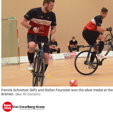
© Krone Multimedia GmbH & Co KG 2026
Muthgasse 2, 1190 Wien
Patrick Schnetzer (left) and Stefan Feurstein won the silver medal at t
Bremen.
(Bild: RV Dornbirn)
Von
Vorarlberg-Krone