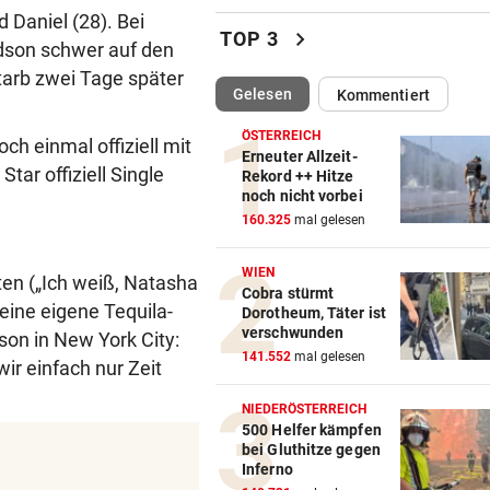
 Daniel (28). Bei
GAK-Heimstart: „Qualität ist
chevron_right
TOP 3
rdson schwer auf den
ganz andere!“
tarb zwei Tage später
(ausgewählt)
Gelesen
Kommentiert
500 STATT FÜNF EURO
vor 
Falscher Spendensammler z
ÖSTERREICH
h einmal offiziell mit
Paar über den Tisch
Erneuter Allzeit-
Star offiziell Single
Rekord ++ Hitze
noch nicht vorbei
ANRAINER SCHILDERT
vor 
160.325
mal gelesen
Heftiges Beben riss Tiroler 
Morgen aus Schlaf
WIEN
ten („Ich weiß, Natasha
Cobra stürmt
WASSER WIRD KNAPP
vor 
t eine eigene Tequila-
Dorotheum, Täter ist
Im Südburgenland heißt es:
verschwunden
on in New York City:
Dusche statt Badewanne!
141.552
mal gelesen
r einfach nur Zeit
BEI VUČIĆ IN SERBIEN
vor 
NIEDERÖSTERREICH
Selenskyj-Besuch als „Schla
500 Helfer kämpfen
bei Gluthitze gegen
Gesicht“ Moskaus
Inferno