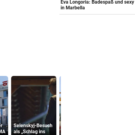
Eva Longoria: Badespaß und sexy
in Marbella
Arzt auf
Verdächtig
er
Selenskyj-Besuch
Auslandsmission:
Zahlungen 
 MA
als „Schlag ins
„Südsudan ist
Infantino-