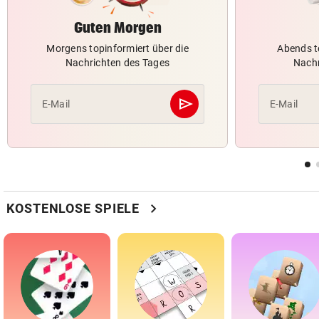
Guten Morgen
Morgens topinformiert über die
Abends t
Nachrichten des Tages
Nachr
send
E-Mail
E-Mail
Abschicken
chevron_right
KOSTENLOSE SPIELE