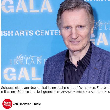
© Krone Multimedia GmbH & Co KG 2026
Muthgasse 2, 1190 Wien
Schauspieler Liam Neeson hat keine Lust mehr auf Romanzen. Er dreht li
mit seinen Söhnen und liest gerne.
(Bild: APA/Getty Images via AFP/GETTY I
Von
Christian Thiele