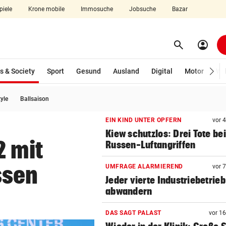
piele
Krone mobile
Immosuche
Jobsuche
Bazar
search
account_circle
Menü aufklappen
Suchen
(ausgewählt)
s & Society
Sport
Gesund
Ausland
Digital
Motor
Wir
tyle
Ballsaison
len
EIN KIND UNTER OPFERN
vor 
Kiew schutzlos: Drei Tote bei
2 mit
Russen-Luftangriffen
ssen
UMFRAGE ALARMIEREND
vor 
Jeder vierte Industriebetrieb
abwandern
DAS SAGT PALAST
vor 1