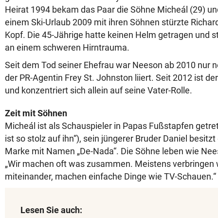
Heirat 1994 bekam das Paar die Söhne Micheál (29) und
einem Ski-Urlaub 2009 mit ihren Söhnen stürzte Richa
Kopf. Die 45-Jährige hatte keinen Helm getragen und s
an einem schweren Hirntrauma.
Seit dem Tod seiner Ehefrau war Neeson ab 2010 nur noc
der PR-Agentin Frey St. Johnston liiert. Seit 2012 ist der 
und konzentriert sich allein auf seine Vater-Rolle.
Zeit mit Söhnen
Micheál ist als Schauspieler in Papas Fußstapfen getre
ist so stolz auf ihn“), sein jüngerer Bruder Daniel besitz
Marke mit Namen „De-Nada“. Die Söhne leben wie Nees
„Wir machen oft was zusammen. Meistens verbringen wi
miteinander, machen einfache Dinge wie TV-Schauen.“
Lesen Sie auch: