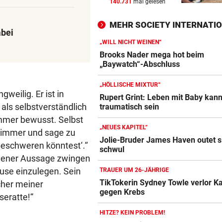
140.731
mal gelesen
DRAMATISCHE VERLETZUNG
vor 
Bochum-Profi drohte nach Du
MEHR SOCIETY INTERNATI
Bein zu verlieren
abei
„WILL NICHT WEINEN“
SKURRILES SPIEL
vor 
Brooks Nader mega hot beim
Zwangspause: „Seltsam! So
„Baywatch“-Abschluss
etwas kommt nie vor“
„HÖLLISCHE MIXTUR“
weilig. Er ist in
FLUCH DER KARIBIK
vor 
Rupert Grint: Leben mit Baby kan
als selbstverständlich
traumatisch sein
Rückschlag kam für „Captai
immer bewusst. Selbst
Colin“ im Zeitfahren
„NEUES KAPITEL“
h immer und sage zu
Jolie-Bruder James Haven outet s
 beschweren könntest‘.“
schwul
eigener Aussage zwingen
use einzulegen. Sein
TRAUER UM 26-JÄHRIGE
TikTokerin Sydney Towle verlor 
cher meiner
gegen Krebs
seratte!“
HITZE? KEIN PROBLEM!