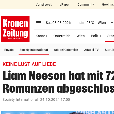
Vorteilswelt
ePaper
Community
Gewinns
close
Schließen
menu
Menü aufklappen
Sa., 08.08.2026
23°C
Wien
Abonnieren
Krone+
Österreich
Wien
Politik
Star
account_circle
arrow_right
Anmelden
(ausgewählt)
Royals
Society International
Adabei Österreich
Adabei-TV
Star-S
pin_drop
arrow_right
Bundesland auswäh
Wien
KEINE LUST AUF LIEBE
bookmark
Merkliste
Liam Neeson hat mit 7
Romanzen abgeschlo
Suchbegriff
search
eingeben
Society International
24.10.2024 17:00