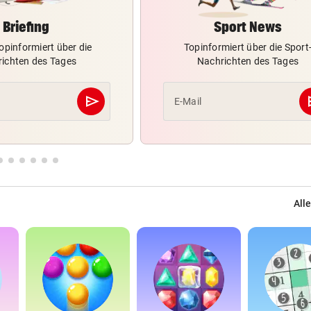
Briefing
Sport News
opinformiert über die
Topinformiert über die Sport
ichten des Tages
Nachrichten des Tages
send
s
E-Mail
Abschicken
Alle