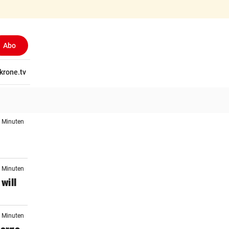
Abo
tschaft
krone.tv
Wissen
Gericht
Kolumnen
Freizeit
Reise
Ti
4 Minuten
7 Minuten
 will
6 Minuten