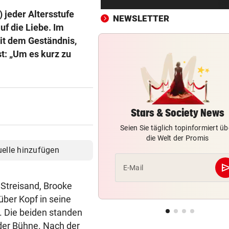
„Ratte“: Hat Cannavaro ein
) jeder Altersstufe
Verräter im Team?
NEWSLETTER
f die Liebe. Im
it dem Geständnis,
ARBEIT UND URLAUB
vor ein
Steirische Ärztin tauschte L
st: „Um es kurz zu
gegen „Traumschiff“
PEDALE VERWECHSELT
vor ein
Tiroler Seniorin (76) „verse
Auto in Baugrube
Stars & Society News
Seien Sie täglich topinformiert üb
TRAINER ZARIC DEUTLICH
vor ein
die Welt der Promis
Trotz 3:1 gegen WSG bleibt
uelle hinzufügen
Altachern ein Problem
se
E-Mail
FÄHIGKEITEN BEDENKLICH
vor ein
Streisand, Brooke
Sorge um Sicherheit: OpenA
über Kopf in seine
muss neue KI einhegen
. Die beiden standen
der Bühne. Nach der
WARTEN AUF DEN SIEG?
vor 