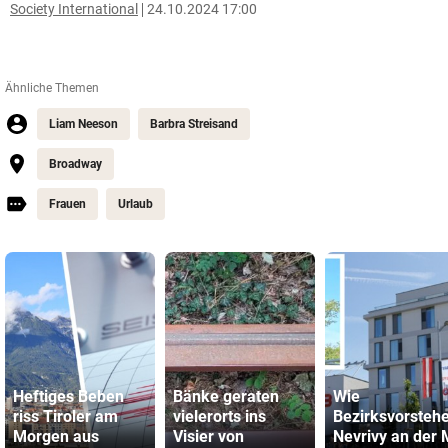
Society International
24.10.2024 17:00
Ähnliche Themen
Liam Neeson
Barbra Streisand
Broadway
Frauen
Urlaub
Heftiges Beben
Bänke geraten
Wie
riss Tiroler am
vielerorts ins
Bezirksvorsteh
Morgen aus
Visier von
Nevrivy an der