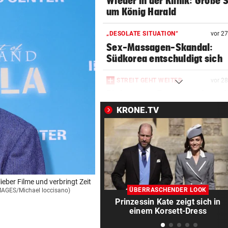
Wieder in der Klinik: Große 
um König Harald
„DESOLATE SITUATION“
vor 2
Sex-Massagen-Skandal:
Südkorea entschuldigt sich
STREIT GEHT WEITER
vor 2
Richter aus Zug geworfen: „
Anspruch auf Sitz“
KRONE.TV
„KRONE“-KOMMENTAR
vor 2
Strittiger Kanzler-Sager: Ab
er recht hat …
TOPSPIELERIN
vor 4
eber Filme und verbringt Zeit
„Salzburg war für mich die e
ÜBERRASCHENDER LOOK
MAGES/Michael loccisano)
Wahl“
Prinzessin Kate zeigt sich in
einem Korsett-Dress
WM-TEAMCHEF STINKSAUER
vor ein