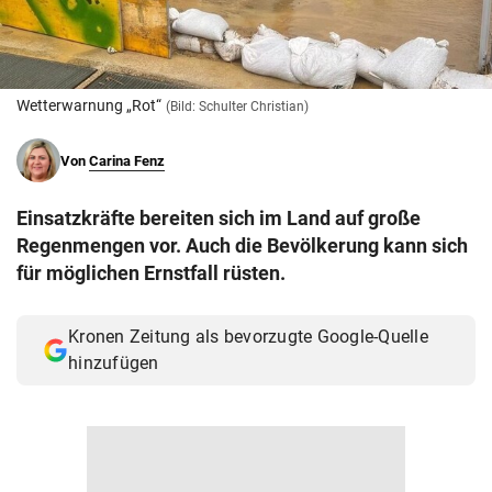
© Krone Multimedia GmbH & Co KG 2026
Muthgasse 2, 1190 Wien
Wetterwarnung „Rot“
(Bild: Schulter Christian)
Von
Carina Fenz
Einsatzkräfte bereiten sich im Land auf große
Regenmengen vor. Auch die Bevölkerung kann sich
für möglichen Ernstfall rüsten.
Kronen Zeitung als bevorzugte Google-Quelle
hinzufügen