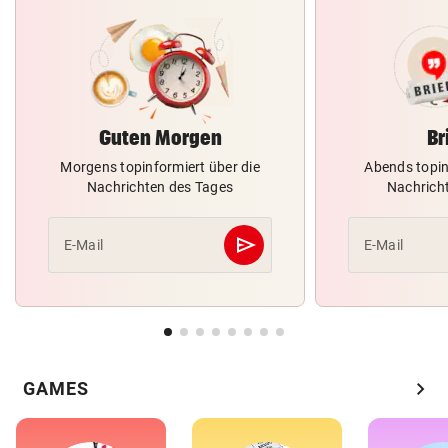
Guten Morgen
Br
Morgens topinformiert über die
Abends topin
Nachrichten des Tages
Nachrich
send
E-Mail
E-Mail
Abschicken
chevron_right
GAMES