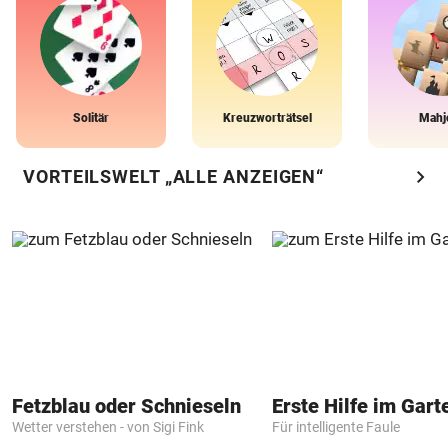
Solitär
Kreuzworträtsel
Mahj
chevron_right
VORTEILSWELT „ALLE ANZEIGEN“
Fetzblau oder Schnieseln
Erste Hilfe im Gart
Wetter verstehen - von Sigi Fink
Für intelligente Faule