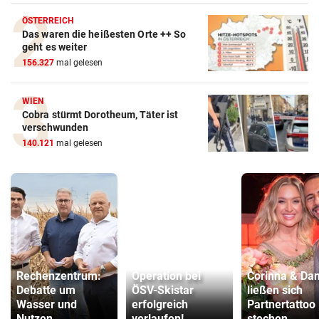
ÖSTERREICH
Das waren die heißesten Orte ++ So
geht es weiter
156.327
mal gelesen
WIEN
Cobra stürmt Dorotheum, Täter ist
verschwunden
140.121
mal gelesen
Rechenzentrum:
Operation bei
Corinna & Dan
Debatte um
ÖSV-Skistar
ließen sich
Wasser und
erfolgreich
Partnertattoo
Nutzen
verlaufen!
stechen