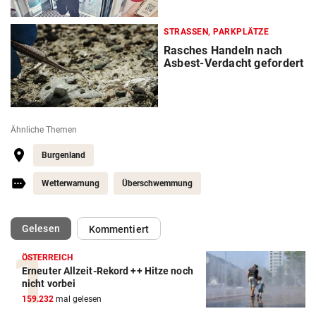
STRASSEN, PARKPLÄTZE
Rasches Handeln nach
Asbest-Verdacht gefordert
Ähnliche Themen
Burgenland
Wetterwarnung
Überschwemmung
(ausgewählt)
Gelesen
Kommentiert
ÖSTERREICH
Erneuter Allzeit-Rekord ++ Hitze noch
nicht vorbei
159.232
mal gelesen