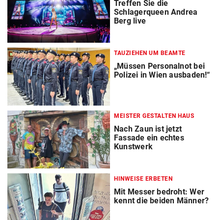
Treffen Sie die
Schlagerqueen Andrea
Berg live
TAUZIEHEN UM BEAMTE
„Müssen Personalnot bei
Polizei in Wien ausbaden!“
MEISTER GESTALTEN HAUS
Nach Zaun ist jetzt
Fassade ein echtes
Kunstwerk
HINWEISE ERBETEN
Mit Messer bedroht: Wer
kennt die beiden Männer?