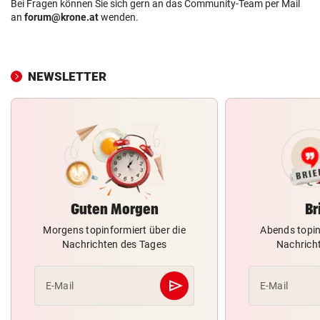
Bei Fragen können Sie sich gern an das Community-Team per Mail
an
forum@krone.at
wenden.
NEWSLETTER
Guten Morgen
Br
Morgens topinformiert über die
Abends topin
Nachrichten des Tages
Nachrich
send
E-Mail
E-Mail
Abschicken