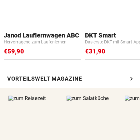
Janod Lauflernwagen ABC
DKT Smart
Hervorragend zum Laufenlernen
Das erste DKT mit Smart-Ap
€59,90
€31,90
chevron_right
VORTEILSWELT MAGAZINE