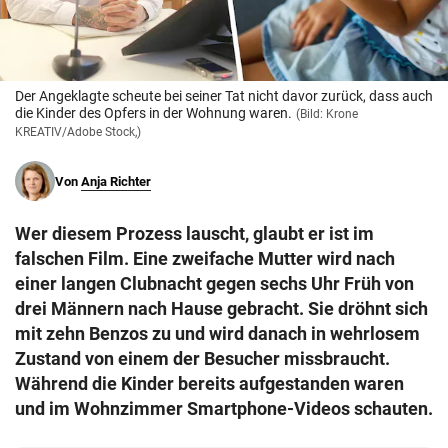
© Krone Multimedia GmbH & Co KG 2026
Muthgasse 2, 1190 Wien
Der Angeklagte scheute bei seiner Tat nicht davor zurück, dass auch
die Kinder des Opfers in der Wohnung waren.
(Bild: Krone
KREATIV/Adobe Stock,)
Von
Anja Richter
Wer diesem Prozess lauscht, glaubt er ist im
falschen Film. Eine zweifache Mutter wird nach
einer langen Clubnacht gegen sechs Uhr Früh von
drei Männern nach Hause gebracht. Sie dröhnt sich
mit zehn Benzos zu und wird danach in wehrlosem
Zustand von einem der Besucher missbraucht.
Während die Kinder bereits aufgestanden waren
und im Wohnzimmer Smartphone-Videos schauten.