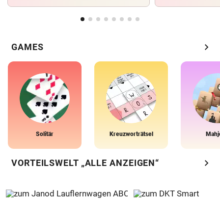
chevron_right
GAMES
Solitär
Kreuzworträtsel
Mahj
chevron_right
VORTEILSWELT „ALLE ANZEIGEN“