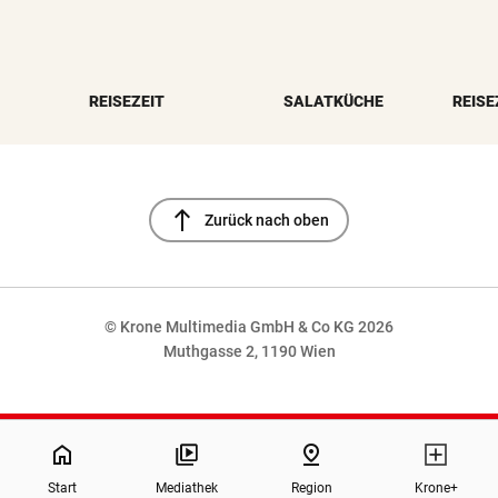
REISEZEIT
SALATKÜCHE
REISE
north
Zurück nach oben
© Krone Multimedia GmbH & Co KG 2026
Muthgasse 2, 1190 Wien
NaN%
home
pin_drop
Start
Mediathek
Region
Krone+