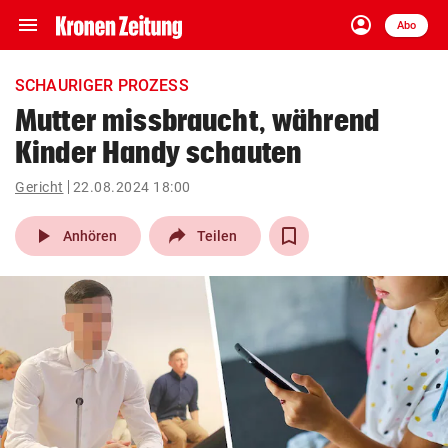
menu
account_circle
Navigation
Anmelden
Abo
close
Schließen
ein-/ausklappen
SCHAURIGER PROZESS
Abonnieren
Mutter missbraucht, während
Kinder Handy schauten
account_circle
arrow_right
Anmelden
Gericht
22.08.2024 18:00
pin_drop
arrow_right
Bundesland auswäh
Wien
play_arrow
Anhören
Teilen
bookmark
Merkliste
Suchbegriff
search
eingeben