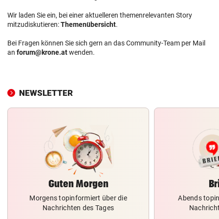
Wir laden Sie ein, bei einer aktuelleren themenrelevanten Story
mitzudiskutieren:
Themenübersicht
.
Bei Fragen können Sie sich gern an das Community-Team per Mail
an
forum@krone.at
wenden.
NEWSLETTER
Guten Morgen
Br
Morgens topinformiert über die
Abends topin
Nachrichten des Tages
Nachrich