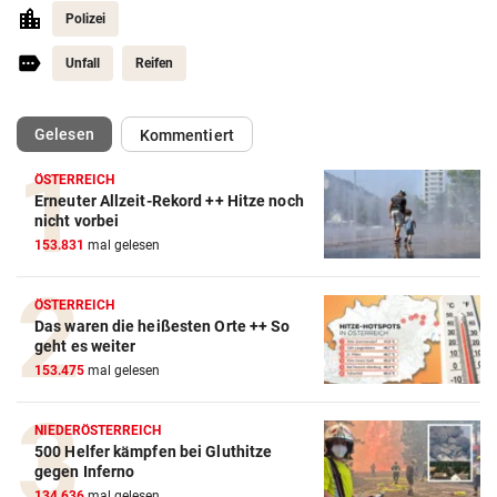
Polizei
Unfall
Reifen
(ausgewählt)
Gelesen
Kommentiert
ÖSTERREICH
Erneuter Allzeit-Rekord ++ Hitze noch
Action-Cam Vergleich
nicht vorbei
153.831
mal gelesen
ZUM VERGLEICH
Crosstrainer Vergleich
ÖSTERREICH
Das waren die heißesten Orte ++ So
ZUM VERGLEICH
geht es weiter
153.475
mal gelesen
E-Bike Vergleich
ZUM VERGLEICH
NIEDERÖSTERREICH
500 Helfer kämpfen bei Gluthitze
Elektro-Scooter Vergleich
gegen Inferno
ZUM VERGLEICH
134.636
mal gelesen