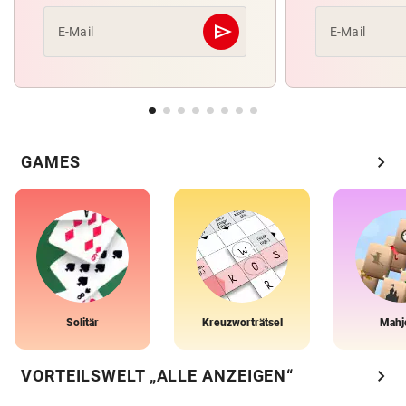
send
E-Mail
E-Mail
Abschicken
chevron_right
GAMES
Solitär
Kreuzworträtsel
Mahj
chevron_right
VORTEILSWELT „ALLE ANZEIGEN“