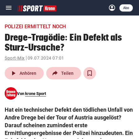
menu
account_circle
Navigation
Anmelden
Abo
close
Schließen
ein-/ausklappen
POLIZEI ERMITTELT NOCH
Abonnieren
Drege-Tragödie: Ein Defekt als
Sturz-Ursache?
account_circle
arrow_right
Anmelden
Sport-Mix
09.07.2024 07:01
pin_drop
arrow_right
Bundesland auswäh
Wien
play_arrow
Anhören
Teilen
bookmark
Merkliste
Von
krone Sport
Suchbegriff
search
Hat ein technischer Defekt den tödlichen Unfall von
eingeben
Andre Drege bei der Tour of Austria ausgelöst?
Darauf scheinen zumindest erste
Ermittlungsergebnisse der Polizei hinzudeuten. Ein