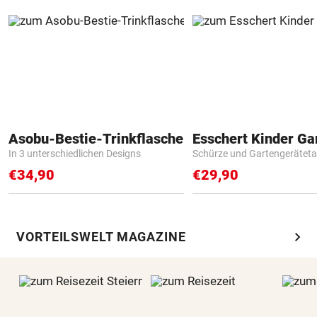
Asobu-Bestie-Trinkflasche
In 3 unterschiedlichen Designs
Schürze und Gartengerätet
€34,90
€29,90
chevron_right
VORTEILSWELT MAGAZINE