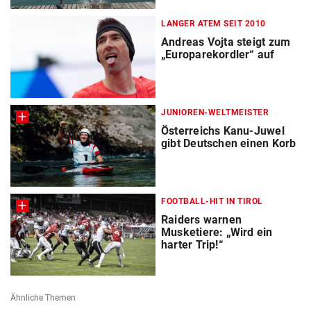
LANGER ATEM SEIT 2010
Andreas Vojta steigt zum
„Europarekordler“ auf
JUNIOREN-WELTMEISTER
Österreichs Kanu-Juwel
gibt Deutschen einen Korb
FOOTBALL-HIT IN TIROL
Raiders warnen
Musketiere: „Wird ein
harter Trip!“
Ähnliche Themen