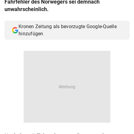
Fahrfehler des Norwegers sei demnach
© Krone Multimedia GmbH & Co KG 2026
unwahrscheinlich.
Muthgasse 2, 1190 Wien
Kronen Zeitung als bevorzugte Google-Quelle
hinzufügen