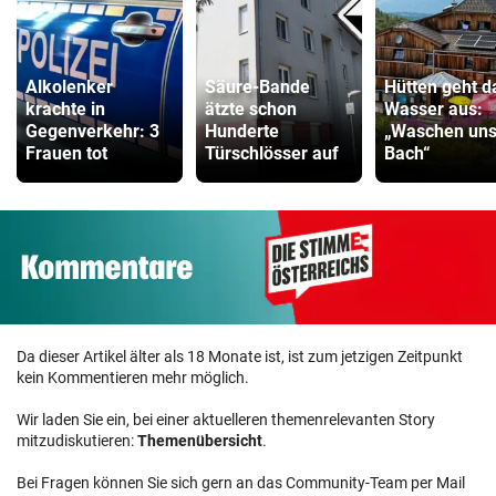
Alkolenker
Säure-Bande
Hütten geht d
krachte in
ätzte schon
Wasser aus:
Gegenverkehr: 3
Hunderte
„Waschen uns
Frauen tot
Türschlösser auf
Bach“
Da dieser Artikel älter als 18 Monate ist, ist zum jetzigen Zeitpunkt
kein Kommentieren mehr möglich.
Wir laden Sie ein, bei einer aktuelleren themenrelevanten Story
mitzudiskutieren:
Themenübersicht
.
Bei Fragen können Sie sich gern an das Community-Team per Mail