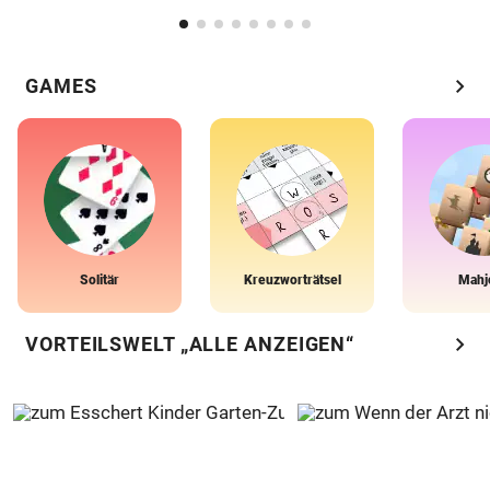
chevron_right
GAMES
Solitär
Kreuzworträtsel
Mahj
chevron_right
VORTEILSWELT „ALLE ANZEIGEN“