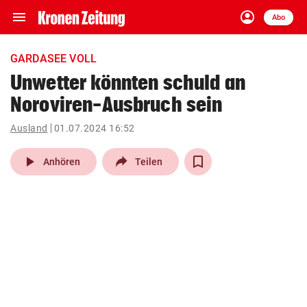
menu
account_circle
Navigation
Anmelden
Abo
close
Schließen
ein-/ausklappen
GARDASEE VOLL
Abonnieren
Unwetter könnten schuld an
Noroviren-Ausbruch sein
account_circle
arrow_right
Anmelden
Ausland
01.07.2024 16:52
pin_drop
arrow_right
Bundesland auswäh
Wien
play_arrow
Anhören
Teilen
bookmark
Merkliste
Suchbegriff
search
eingeben