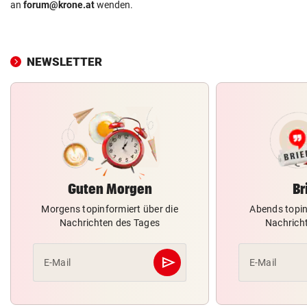
an
forum@krone.at
wenden.
NEWSLETTER
Guten Morgen
Br
Morgens topinformiert über die
Abends topin
Nachrichten des Tages
Nachrich
send
E-Mail
E-Mail
Abschicken