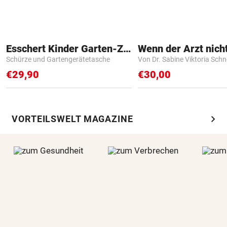
Esschert Kinder Garten-Zubehör
Schürze und Gartengerätetasche
Von Dr. Sabine Viktoria Schn
€29,90
€30,00
chevron_right
VORTEILSWELT MAGAZINE