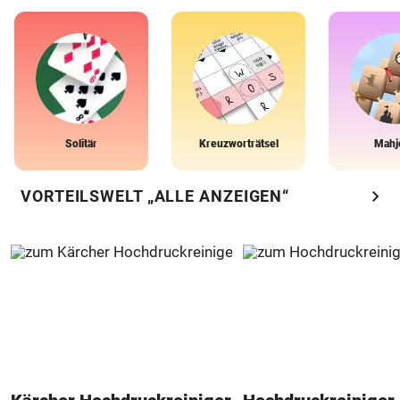
Solitär
Kreuzworträtsel
Mahj
chevron_right
VORTEILSWELT „ALLE ANZEIGEN“