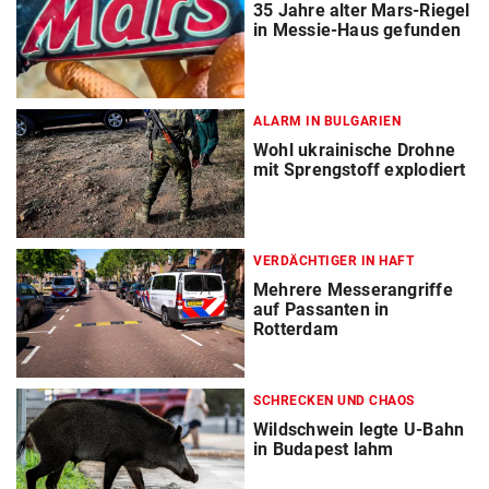
35 Jahre alter Mars-Riegel
in Messie-Haus gefunden
ALARM IN BULGARIEN
Wohl ukrainische Drohne
mit Sprengstoff explodiert
VERDÄCHTIGER IN HAFT
Mehrere Messerangriffe
auf Passanten in
Rotterdam
SCHRECKEN UND CHAOS
Wildschwein legte U-Bahn
in Budapest lahm