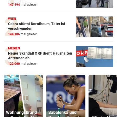
147.994
mal gelesen
WIEN
Cobra stürmt Dorotheum, Täter ist
verschwunden
144.186
mal gelesen
MEDIEN
Neuer Skandal! ORF dreht Haushalten
Antennen ab
122.060
mal gelesen
Wohnungsbrand
Sabalenka und