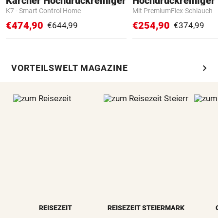
Kärcher Hochdruckreiniger
Hochdruckreiniger 
K7 - Smart Control Home
Mit PremiumFlex-Schlauch
€474,90
€254,90
€644,99
€374,99
chevron_right
VORTEILSWELT MAGAZINE
REISEZEIT
REISEZEIT STEIERMARK