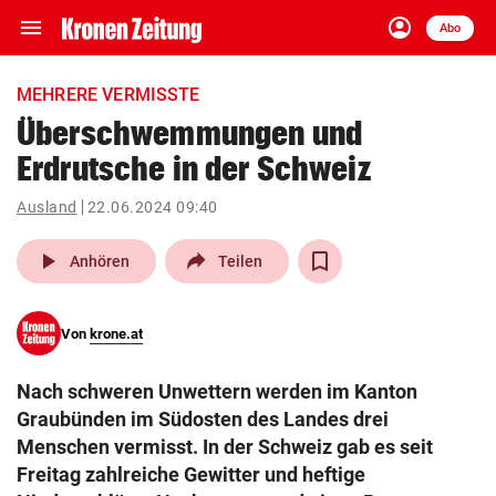
menu
account_circle
Navigation
Anmelden
Abo
close
Schließen
ein-/ausklappen
MEHRERE VERMISSTE
Abonnieren
Überschwemmungen und
Erdrutsche in der Schweiz
account_circle
arrow_right
Anmelden
Ausland
22.06.2024 09:40
pin_drop
arrow_right
Bundesland auswäh
Wien
play_arrow
Anhören
Teilen
bookmark
Merkliste
Von
krone.at
Suchbegriff
search
Nach schweren Unwettern werden im Kanton
eingeben
Graubünden im Südosten des Landes drei
Menschen vermisst. In der Schweiz gab es seit
Freitag zahlreiche Gewitter und heftige