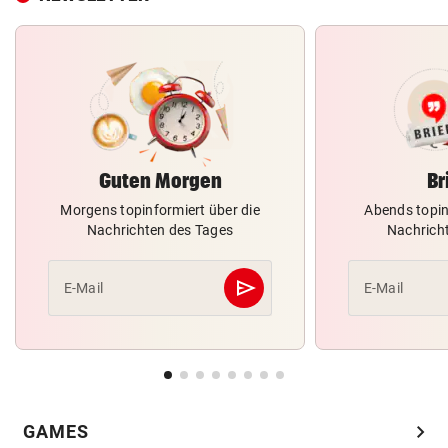
Guten Morgen
Br
Morgens topinformiert über die
Abends topin
Nachrichten des Tages
Nachrich
send
E-Mail
E-Mail
Abschicken
chevron_right
GAMES