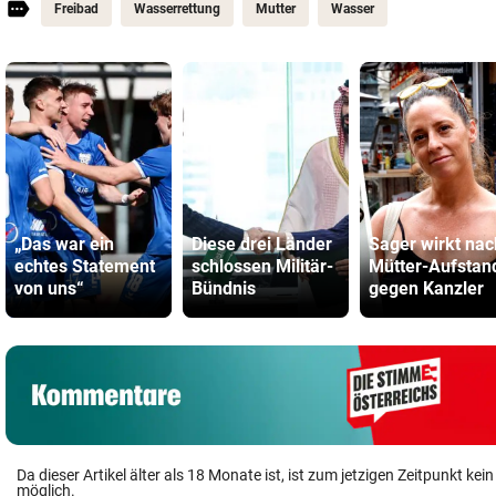
Freibad
Wasserrettung
Mutter
Wasser
„Das war ein
Diese drei Länder
Sager wirkt nac
echtes Statement
schlossen Militär-
Mütter-Aufstan
von uns“
Bündnis
gegen Kanzler
Da dieser Artikel älter als 18 Monate ist, ist zum jetzigen Zeitpunkt k
möglich.