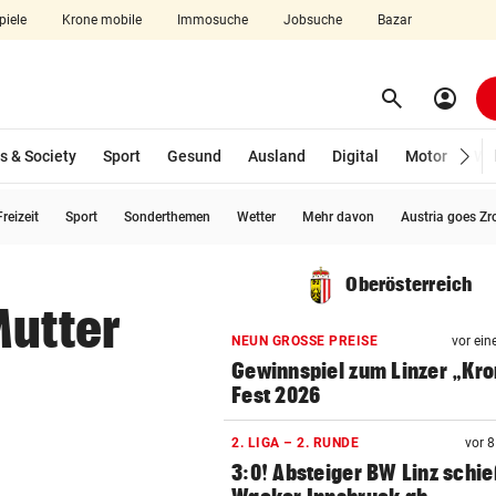
piele
Krone mobile
Immosuche
Jobsuche
Bazar
search
account_circle
Menü aufklappen
Suchen
s & Society
Sport
Gesund
Ausland
Digital
Motor
Wir
reizeit
Sport
Sonderthemen
Wetter
Mehr davon
Austria goes Zr
len
Oberösterreich
Mutter
NEUN GROSSE PREISE
vor ein
Gewinnspiel zum Linzer „Kr
Fest 2026
2. LIGA – 2. RUNDE
vor 
3:0! Absteiger BW Linz schie