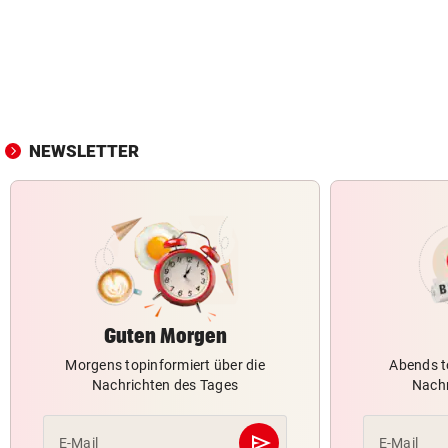
NEWSLETTER
Guten Morgen
Morgens topinformiert über die
Abends t
Nachrichten des Tages
Nachr
send
E-Mail
E-Mail