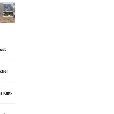
est
acker
 Kult-