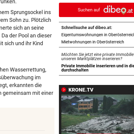
runken.
Jahre ins Gefängnis
Suchen auf
inem Sprungsockel ins
REKORDMONAT FÜR RETTER
vor 1
em Sohn zu. Plötzlich
Seit Wochen kein einziger T
merte sich an seine
Schnellsuche auf dibeo.at:
ohne Bergeinsatz
 Da der Pool an dieser
Eigentumswohnungen in Oberösterreic
in ne
Mietwohnungen in Oberösterreich
it sich und ihr Kind
ERHÖHTE WERTE:
vor 1
Der nächste Badesee muss j
Möchten Sie jetzt eine private Immobilie
geschlossen werden
unseren Marktplätzen inserieren?
Private Immobilie inserieren und in di
schen Wasserrettung,
in neuem Tab öffnen
durchschalten
OBERÖSTERREICH
vor 1
itsüberwachung im
„Wer will mich?“: Diese Tier
egt, erkannten die
haben kein Zuhause
KRONE.TV
en gemeinsam mit einer
FEUERWEHR-AUSSTATTER
vor 1
Waldbrände „befeuern“ das
Geschäft von Rosenbauer
NEUES MODELL
vor 1