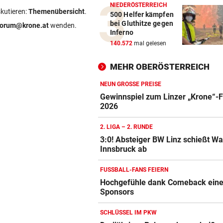
NIEDERÖSTERREICH
skutieren:
Themenübersicht
.
500 Helfer kämpfen
bei Gluthitze gegen
forum@krone.at
wenden.
Inferno
140.572
mal gelesen
MEHR OBERÖSTERREICH
NEUN GROSSE PREISE
Gewinnspiel zum Linzer „Krone“-F
2026
2. LIGA – 2. RUNDE
3:0! Absteiger BW Linz schießt W
Innsbruck ab
FUSSBALL-FANS FEIERN
Hochgefühle dank Comeback eines
Sponsors
SCHLÜSSEL IM PKW