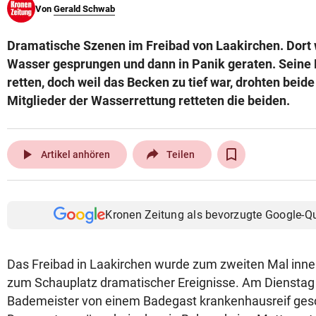
Von
Gerald Schwab
© Krone Multimedia GmbH & Co KG 2026
Muthgasse 2, 1190 Wien
Dramatische Szenen im Freibad von Laakirchen. Dort w
Wasser gesprungen und dann in Panik geraten. Seine 
retten, doch weil das Becken zu tief war, drohten beide
Mitglieder der Wasserrettung retteten die beiden.
play_arrow
Artikel anhören
Teilen
Kronen Zeitung als bevorzugte Google-Q
Das Freibad in Laakirchen wurde zum zweiten Mal inne
zum Schauplatz dramatischer Ereignisse. Am Dienstag
Bademeister von einem Badegast krankenhausreif ge