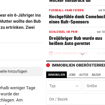
Wacker Innsbruck ab
FUSSBALL-FANS FEIERN
vor 
ar ein 6-Jähriger ins
Hochgefühle dank Comebac
Mutter wollte den Bub
eines Kult-Sponsors
 zu ertrinken. Zwei
SCHLÜSSEL IM PKW
vor 1
Dreijähriger Bub wurde aus
heißem Auto gerettet
ZANK WÄHREND FERIEN
vor 1
Geschwister: Warum jetzt so 
die Fetzen fliegen
IMMOBILIEN OBERÖSTERRE
uelle hinzufügen
IMMOBILIEN
JOBS
AUTOS
BAZAR
JUGENDLICHE ALS OPFER
vor 1
Penisbilder verschickt: So
Typ
reagierten die Vereine
rhalb weniger Tage
 wurde der
ABER KEIN MORDVERSUCH
vor 1
schlagen. Am
Messerstecher muss für zwe