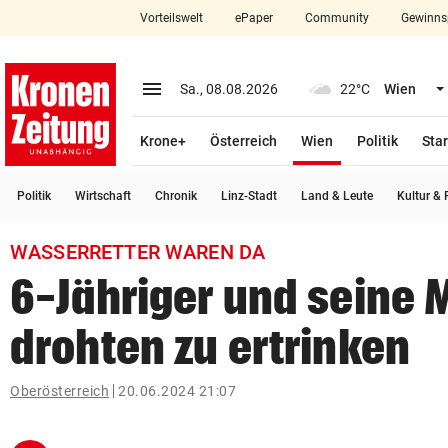
Vorteilswelt
ePaper
Community
Gewinns
close
Schließen
menu
Menü aufklappen
Sa., 08.08.2026
22°C
Wien
Abonnieren
(ausgewählt)
Krone+
Österreich
Wien
Politik
Star
account_circle
arrow_right
Anmelden
Politik
Wirtschaft
Chronik
Linz-Stadt
Land & Leute
Kultur & F
pin_drop
arrow_right
Bundesland auswäh
Wien
WASSERRETTER WAREN DA
bookmark
Merkliste
6-Jähriger und seine 
drohten zu ertrinken
Suchbegriff
search
eingeben
Oberösterreich
20.06.2024 21:07