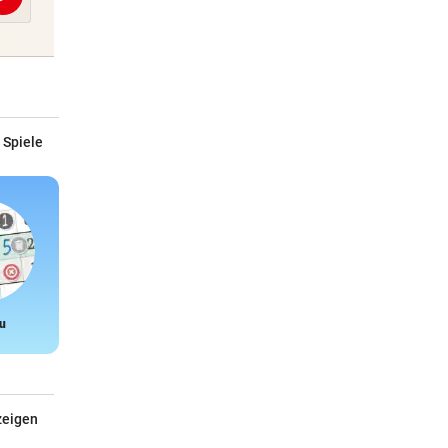
Abschicken
 Spiele
u
Snake
zeigen