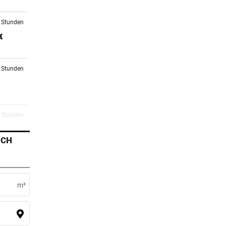
9 Stunden
k
0 Stunden
3 Stunden
oft
ICH
4 Stunden
m²
4 Stunden
i