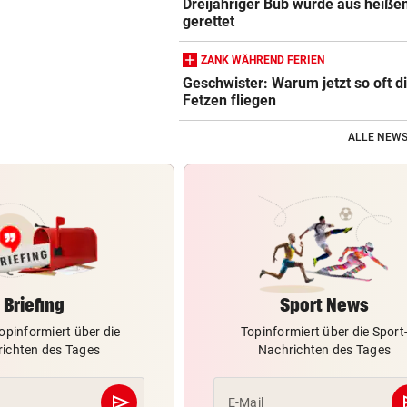
Dreijähriger Bub wurde aus heiße
gerettet
ZANK WÄHREND FERIEN
Geschwister: Warum jetzt so oft d
Fetzen fliegen
ALLE NEWS
Briefing
Sport News
opinformiert über die
Topinformiert über die Sport
ichten des Tages
Nachrichten des Tages
send
s
E-Mail