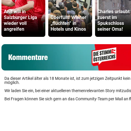
Anif will in
Charles urlaubt
Salzburger Liga
Überfüllt! Wiener
zuerst im
wieder voll
„flüchten“ in
Spukschloss
angreifen
Hotels und Kinos
seiner Oma!
Da dieser Artikel älter als 18 Monate ist, ist zum jetzigen Zeitpunkt k
möglich.
Wir laden Sie ein, bei einer aktuelleren themenrelevanten Story mitzudi
Bei Fragen können Sie sich gern an das Community-Team per Mail an