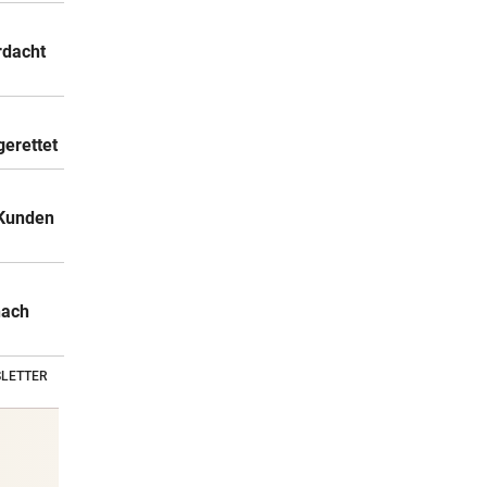
rdacht
gerettet
 Kunden
nach
LETTER