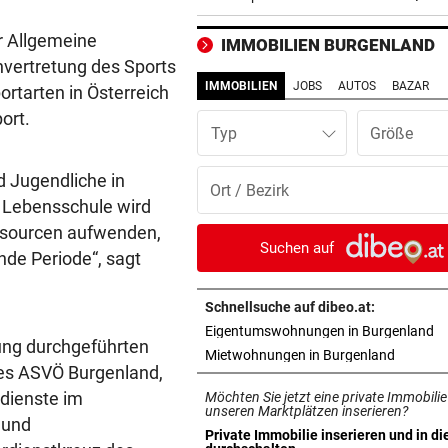
schlagen auf den Magen
er Allgemeine
IMMOBILIEN BURGENLAND
FAHNDUNGSERFOLG
vor 2
nvertretung des Sports
Europaweit gesuchter
IMMOBILIEN
JOBS
AUTOS
BAZAR
ortarten in Österreich
Österreicher (29) gefasst
ort.
Typ
VOM WINDE VERWEHT
vor 2
Geldtransporter verliert Bar
d Jugendliche in
belebter Straße
r Lebensschule wird
essourcen aufwenden,
DISKUTIEREN SIE MIT!
vor 4
Suchen auf
nde Periode“, sagt
Nur noch Skandale: Was ist 
beim ORF?
Schnellsuche auf dibeo.at:
in
Eigentumswohnungen in Burgenland
BALMORAL MUSS WARTEN!
vor ein
ung durchgeführten
in neuem
Mietwohnungen in Burgenland
Charles urlaubt zuerst im
des ASVÖ Burgenland,
Spukschloss seiner Oma!
dienste im
Möchten Sie jetzt eine private Immobilie
unseren Marktplätzen inserieren?
 und
TÜRKEI-DEAL OFFIZIELL
vor ein
Private Immobilie inserieren und in di
in neuem Tab öffnen