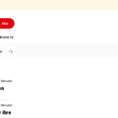
Abo
tschaft
krone.tv
Wissen
Gericht
Kolumnen
Freizeit
Reise
Ti
en
Wetter
2 Minuten
en
2 Minuten
 ihre