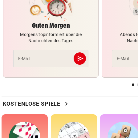
Guten Morgen
Morgens topinformiert über die
Abends t
Nachrichten des Tages
Nachr
send
E-Mail
E-Mail
Abschicken
chevron_right
KOSTENLOSE SPIELE