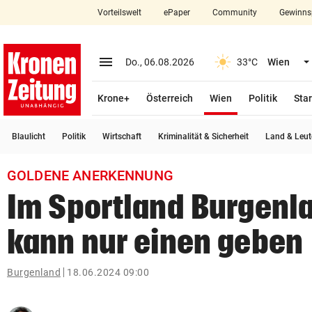
Vorteilswelt
ePaper
Community
Gewinns
close
Schließen
menu
Menü aufklappen
Do., 06.08.2026
33°C
Wien
Abonnieren
(ausgewählt)
Krone+
Österreich
Wien
Politik
Star
account_circle
arrow_right
Anmelden
Blaulicht
Politik
Wirtschaft
Kriminalität & Sicherheit
Land & Leut
pin_drop
arrow_right
Bundesland auswäh
Wien
GOLDENE ANERKENNUNG
bookmark
Merkliste
Im Sportland Burgenla
kann nur einen geben
Suchbegriff
search
eingeben
Burgenland
18.06.2024 09:00