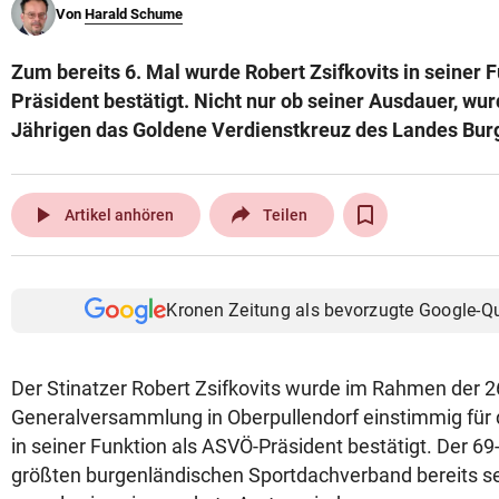
Von
Harald Schume
© Krone Multimedia GmbH & Co KG 2026
Muthgasse 2, 1190 Wien
Zum bereits 6. Mal wurde Robert Zsifkovits in seiner 
Präsident bestätigt. Nicht nur ob seiner Ausdauer, wu
Jährigen das Goldene Verdienstkreuz des Landes Burg
play_arrow
Artikel anhören
Teilen
Kronen Zeitung als bevorzugte Google-Q
Der Stinatzer Robert Zsifkovits wurde im Rahmen der 2
Generalversammlung in Oberpullendorf einstimmig für 
in seiner Funktion als ASVÖ-Präsident bestätigt. Der 69
größten burgenländischen Sportdachverband bereits sei