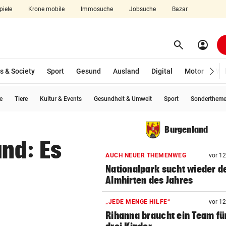
piele
Krone mobile
Immosuche
Jobsuche
Bazar
search
account_circle
Menü aufklappen
Suchen
s & Society
Sport
Gesund
Ausland
Digital
Motor
Wir
e
Tiere
Kultur & Events
Gesundheit & Umwelt
Sport
Sonderthem
len
Burgenland
nd: Es
AUCH NEUER THEMENWEG
vor 1
Nationalpark sucht wieder d
Almhirten des Jahres
„JEDE MENGE HILFE“
vor 1
Rihanna braucht ein Team für