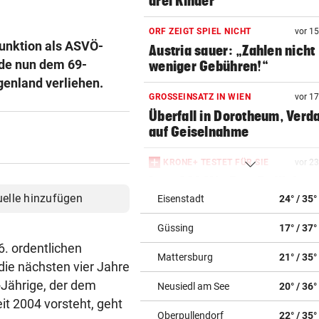
drei Kinder
ORF ZEIGT SPIEL NICHT
vor 1
Funktion als ASVÖ-
Austria sauer: „Zahlen nicht
rde nun dem 69-
weniger Gebühren!“
enland verliehen.
GROSSEINSATZ IN WIEN
vor 1
Überfall in Dorotheum, Verd
auf Geiselnahme
KRONE+ TESTET FÜR SIE
vor 2
Insta360 Mic Pro: Endlich gu
Ton am Handy?
uelle hinzufügen
Eisenstadt
24° / 35°
Güssing
17° / 37°
CHIPS, KI UND ROBOTER
vor 2
Diese China-Durchbrüche
6. ordentlichen
Mattersburg
21° / 35°
machen Washington nervös
die nächsten vier Jahre
-Jährige, der dem
Neusiedl am See
20° / 36°
WOHIN MIT GRILLRESTLN
vor 2
t 2004 vorsteht, geht
Diese Kühlschrank-Fehler
Oberpullendorf
22° / 35°