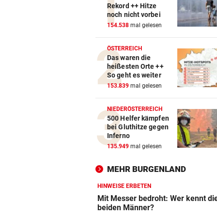
Rekord ++ Hitze
noch nicht vorbei
154.538
mal gelesen
ÖSTERREICH
Das waren die
heißesten Orte ++
So geht es weiter
153.839
mal gelesen
NIEDERÖSTERREICH
500 Helfer kämpfen
bei Gluthitze gegen
Inferno
135.949
mal gelesen
MEHR BURGENLAND
HINWEISE ERBETEN
Mit Messer bedroht: Wer kennt di
beiden Männer?