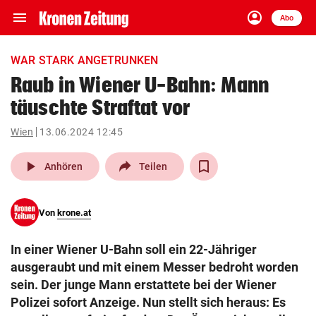
menu
account_circle
Navigation
Anmelden
Abo
close
Schließen
ein-/ausklappen
WAR STARK ANGETRUNKEN
Abonnieren
Raub in Wiener U-Bahn: Mann
täuschte Straftat vor
account_circle
arrow_right
Anmelden
Wien
13.06.2024 12:45
pin_drop
arrow_right
Bundesland auswäh
Wien
play_arrow
Anhören
Teilen
bookmark
Merkliste
Von
krone.at
Suchbegriff
search
In einer Wiener U-Bahn soll ein 22-Jähriger
eingeben
ausgeraubt und mit einem Messer bedroht worden
sein. Der junge Mann erstattete bei der Wiener
Polizei sofort Anzeige. Nun stellt sich heraus: Es