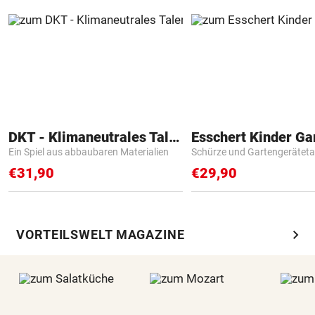
DKT - Klimaneutrales Talent
Ein Spiel aus abbaubaren Materialien
Schürze und Gartengerätet
€31,90
€29,90
chevron_right
VORTEILSWELT MAGAZINE