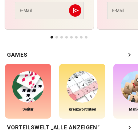
send
E-Mail
E-Mail
Abschicken
chevron_right
GAMES
Solitär
Kreuzworträtsel
Mahj
chevron_right
VORTEILSWELT „ALLE ANZEIGEN“