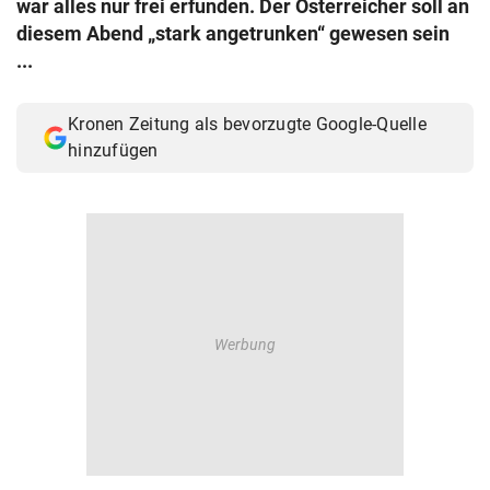
war alles nur frei erfunden. Der Österreicher soll an
© Krone Multimedia GmbH & Co KG 2026
diesem Abend „stark angetrunken“ gewesen sein
Muthgasse 2, 1190 Wien
...
Kronen Zeitung als bevorzugte Google-Quelle
hinzufügen