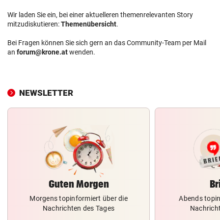
Wir laden Sie ein, bei einer aktuelleren themenrelevanten Story
mitzudiskutieren:
Themenübersicht
.
Bei Fragen können Sie sich gern an das Community-Team per Mail
an
forum@krone.at
wenden.
NEWSLETTER
Guten Morgen
Br
Morgens topinformiert über die
Abends topin
Nachrichten des Tages
Nachrich