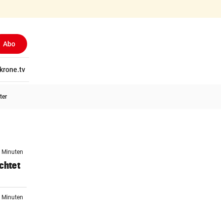
Abo
tschaft
krone.tv
Wissen
Gericht
Kolumnen
Freizeit
Reise
Ti
ter
0 Minuten
chtet
5 Minuten