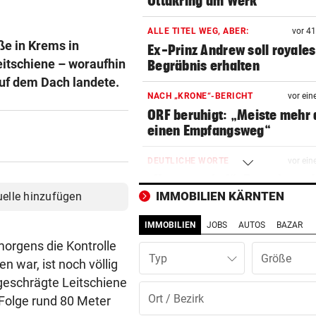
Ottakring am Werk
ALLE TITEL WEG, ABER:
vor 4
ße in Krems in
Ex-Prinz Andrew soll royales
eitschiene – woraufhin
Begräbnis erhalten
auf dem Dach landete.
NACH „KRONE“-BERICHT
vor ein
ORF beruhigt: „Meiste mehr 
einen Empfangsweg“
DEUTLICHE WORTE
vor ein
„Katastrophal“: Benatia rec
mit Ex-Klub ab
IMMOBILIEN KÄRNTEN
uelle hinzufügen
IMMOBILIEN
JOBS
AUTOS
BAZAR
WAREN ES JÄGER?
vor ein
Frau entdeckte Einschussloc
orgens die Kontrolle
Typ
ihrem Auto
 war, ist noch völlig
bgeschrägte Leitschiene
JEDE 5. IST GEFÄHRDET
vor ein
n Folge rund 80 Meter
Armut: Kindererziehung kost