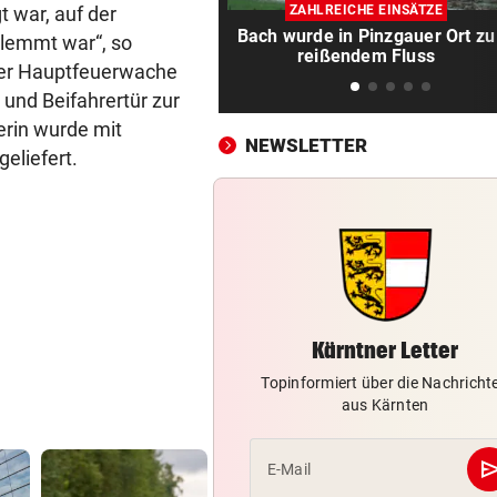
Zwei Bullen-Talente sind noc
 war, auf der
ZAHLREICHE EINSÄTZE
der Warteschleife
Bach wurde in Pinzgauer Ort zu
klemmt war“, so
reißendem Fluss
er Hauptfeuerwache
VERANSTALTER GESCHOCKT
vor 
- und Beifahrertür zur
Drohung: 3000 Besucher mu
erin wurde mit
Festival verlassen
NEWSLETTER
eliefert.
WUSSTEN SIE DAS?
vor 
Schräge Mitführpflicht auch 
einem Nachbarland!
FATALE GLUTHITZE
vor 
Wenn Bauarbeiter auf dem 
zusammenbrechen
Kärntner Letter
BABYGLÜCK MIT TOM BECK
vor 
Topinformiert über die Nachricht
aus Kärnten
Drittes Kind für „GZSZ“-Star
Chryssanthi Kavazi
se
E-Mail
TÄTER AUF DER FLUCHT
vor 