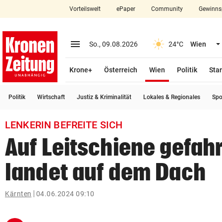
Vorteilswelt
ePaper
Community
Gewinns
close
Schließen
menu
Menü aufklappen
So., 09.08.2026
24°C
Wien
Abonnieren
(ausgewählt)
Krone+
Österreich
Wien
Politik
Star
account_circle
arrow_right
Anmelden
Politik
Wirtschaft
Justiz & Kriminalität
Lokales & Regionales
Spo
pin_drop
arrow_right
Bundesland auswäh
Wien
LENKERIN BEFREITE SICH
bookmark
Merkliste
Auf Leitschiene gefah
landet auf dem Dach
Suchbegriff
search
eingeben
Kärnten
04.06.2024 09:10