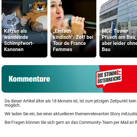
Katzen als
„Einfach
MCI: Tiroler
wandelnde
kindisch“: Zoff bei
Pfusch am Bau,
Schimpfwort-
Tour de France
aber leider ohn
Kanonen
Femmes
Bau
Da dieser Artikel älter als 18 Monate ist, ist zum jetzigen Zeitpunkt k
möglich.
Wir laden Sie ein, bei einer aktuelleren themenrelevanten Story mitzudi
Bei Fragen können Sie sich gern an das Community-Team per Mail an