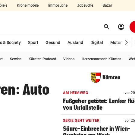
piele
Krone mobile
Immosuche
Jobsuche
Bazar
search
account_circle
Menü aufklappen
Suchen
s & Society
Sport
Gesund
Ausland
Digital
Motor
Wir
rt
Service
Kärnten Podcast
Videos
Herzensmensch Kärnten
Wet
len
Kärnten
ren: Auto
AM HEIMWEG
vor 2
Fußgeher getötet: Lenker flü
von Unfallstelle
SERIE GEHT WEITER
vor 2
Säure-Einbrecher in Wien-