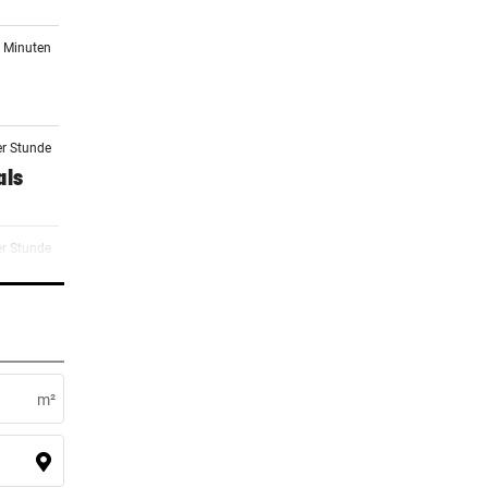
1 Minuten
er Stunde
als
er Stunde
hnet
er Stunde
h in
m²
er Stunde
et