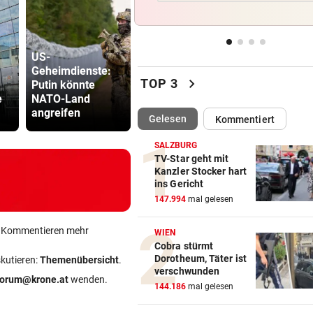
Bremen: Autofahrer schlägt 
Mann ein – tot
US-
URSACHE WOHL BEKANNT
vor 
Geheimdienste:
Waldbrände
Wohnungsbrand mitten in Na
chevron_right
TOP 3
Putin könnte
eskalieren!
Drohung: 3
Bewohner evakuiert
e
NATO-Land
Autobahn A4 teils
Besucher 
angreifen
gesperrt
Festival ve
(ausgewählt)
Gelesen
Kommentiert
RÜCKSCHLAG VOR US OPEN
vor 
Sabalenka und Pegula in Tor
SALZBURG
früh ausgeschieden
TV-Star geht mit
Kanzler Stocker hart
ins Gericht
SEGELN:
vor 
147.994
mal gelesen
OeSV-Duos bei Olympia-Test
LA auf Endrang acht
ein Kommentieren mehr
WIEN
Cobra stürmt
Dorotheum, Täter ist
skutieren:
Themenübersicht
.
verschwunden
forum@krone.at
wenden.
144.186
mal gelesen