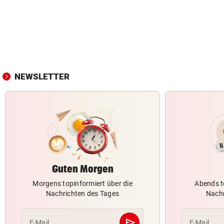
NEWSLETTER
Guten Morgen
Morgens topinformiert über die
Abends t
Nachrichten des Tages
Nachr
send
E-Mail
E-Mail