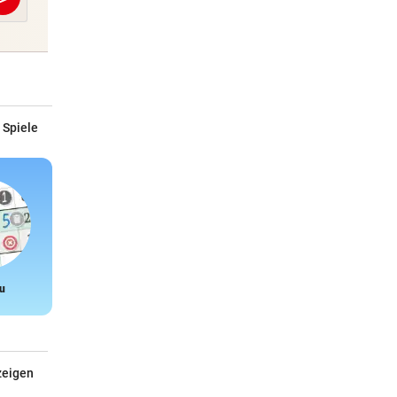
Abschicken
 Spiele
u
Snake
zeigen