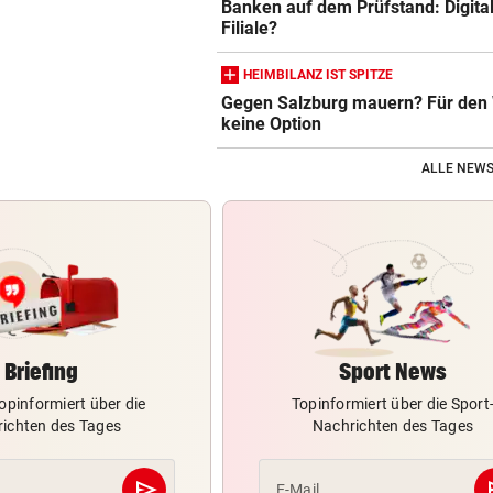
Banken auf dem Prüfstand: Digital
Filiale?
HEIMBILANZ IST SPITZE
Gegen Salzburg mauern? Für de
keine Option
ALLE NEWS
Briefing
Sport News
opinformiert über die
Topinformiert über die Sport
ichten des Tages
Nachrichten des Tages
send
s
E-Mail