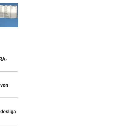
ARA-
 von
ndesliga