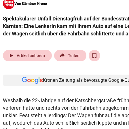
Von
Kärntner Krone
© Krone Multimedia GmbH & Co KG 2026
Muthgasse 2, 1190 Wien
Spektakulärer Unfall Dienstagfrüh auf der Bundesstra
Kärnten: Eine Lenkerin kam mit ihrem Auto auf eine L
der Wagen seitlich über die Fahrbahn schlitterte und 
play_arrow
Artikel anhören
Teilen
Kronen Zeitung als bevorzugte Google-Q
Weshalb die 22-Jährige auf der Katschbergstraße frühm
verloren hatte und rechts von der Fahrbahn abgekommen
unklar. Fest steht allerdings: Der Wagen fuhr auf die a
auf, wodurch das Auto schließlich seitlich kippte und i