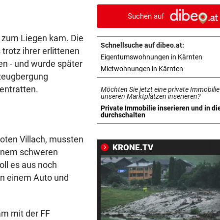
Frauen die Pension
Suchen auf
MIT DROGEN IM GEPÄCK
vor ein
h zum Liegen kam. Die
Mädchen (8) von E-Scooter-
Schnellsuche auf dibeo.at:
trotz ihrer erlittenen
Fahrer niedergerast
in ne
Eigentumswohnungen in Kärnten
en - und wurde später
in neuem Ta
Mietwohnungen in Kärnten
BEI FLUCHTVERSUCH
vor ein
rzeugbergung
Polizisten von Motorradfahre
entratten.
Möchten Sie jetzt eine private Immobilie
mitgeschleift
unseren Marktplätzen inserieren?
Private Immobilie inserieren und in di
in neuem Tab öffnen
durchschalten
EINSATZ IN WOLFURT
vor ein
Traktor während der Fahrt in
ten Villach, mussten
Flammen aufgegangen
KRONE.TV
 einem schweren
oll es aus noch
NIMMT SPRICHWORT ERNST
vor ein
Schweizer Influencer frisst 
en einem Auto und
echten Besen
LIZENZEN FEHLEN
vor 
am mit der FF