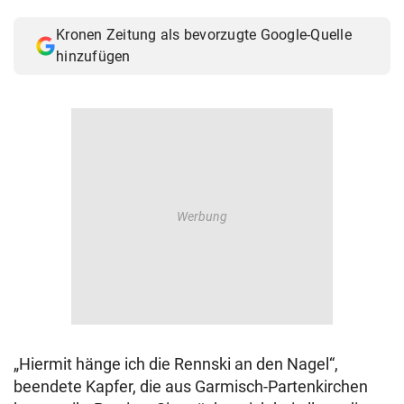
© Krone Multimedia GmbH & Co KG 2026
Kronen Zeitung als bevorzugte Google-Quelle
Muthgasse 2, 1190 Wien
hinzufügen
„Hiermit hänge ich die Rennski an den Nagel“,
beendete Kapfer, die aus Garmisch-Partenkirchen