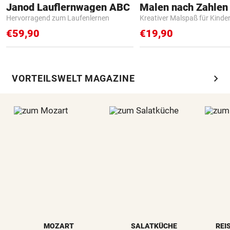
Janod Lauflernwagen ABC
Hervorragend zum Laufenlernen
Kreativer Malspaß für Kinde
€59,90
€19,90
chevron_right
VORTEILSWELT MAGAZINE
MOZART
SALATKÜCHE
REI