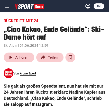
menu
account_circle
Navigation
Anmelden
Abo
close
Schließen
ein-/ausklappen
RÜCKTRITT MIT 24
Abonnieren
„Ciao Kakao, Ende Gelände“: Ski-
Dame hört auf
account_circle
arrow_right
Anmelden
Ski Alpin
01.06.2024 12:59
pin_drop
arrow_right
Bundesland auswäh
Wien
play_arrow
Anhören
Teilen
bookmark
Merkliste
Von
krone Sport
Suchbegriff
search
Sie galt als großes Speedtalent, nun hat sie mit nur
eingeben
24 Jahren ihren Rücktritt erklärt: Nadine Kapfer aus
Deutschland. „Ciao Kakao, Ende Gelände“, schrieb
sie salopp auf Instagram.