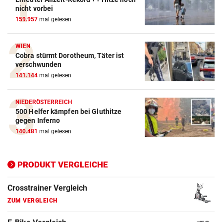
nicht vorbei
Action-Cam Vergleich
159.957
mal gelesen
ZUM VERGLEICH
WIEN
Crosstrainer Vergleich
Cobra stürmt Dorotheum, Täter ist
verschwunden
ZUM VERGLEICH
141.144
mal gelesen
E-Bike Vergleich
NIEDERÖSTERREICH
ZUM VERGLEICH
500 Helfer kämpfen bei Gluthitze
gegen Inferno
Elektro-Scooter Vergleich
140.481
mal gelesen
ZUM VERGLEICH
Ergometer Vergleich
PRODUKT VERGLEICHE
ZUM VERGLEICH
Fahrrad Test
ZUM VERGLEICH