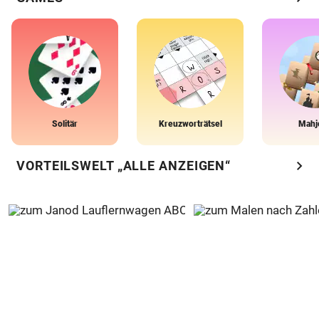
Solitär
Kreuzworträtsel
Mahj
chevron_right
VORTEILSWELT „ALLE ANZEIGEN“