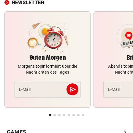
NEWSLETTER
Guten Morgen
Br
Morgens topinformiert über die
Abends topin
Nachrichten des Tages
Nachrich
send
E-Mail
E-Mail
Abschicken
chevron_right
GAMES