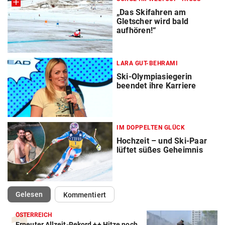
„Das Skifahren am
Gletscher wird bald
aufhören!“
LARA GUT-BEHRAMI
Ski-Olympiasiegerin
beendet ihre Karriere
IM DOPPELTEN GLÜCK
Hochzeit – und Ski-Paar
lüftet süßes Geheimnis
(ausgewählt)
Gelesen
Kommentiert
ÖSTERREICH
Erneuter Allzeit-Rekord ++ Hitze noch