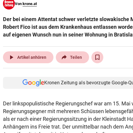
Von
krone.at
© Krone Multimedia GmbH & Co KG 2026
Muthgasse 2, 1190 Wien
Der bei einem Attentat schwer verletzte slowakische 
Robert Fico ist aus dem Krankenhaus entlassen worden
auf eigenen Wunsch nun in seiner Wohnung in Bratisla
play_arrow
Artikel anhören
Teilen
Kronen Zeitung als bevorzugte Google-Q
Der linkspopulistische Regierungschef war am 15. Mai
Regierungsgegner mit mehreren Schüssen lebensgefähr
als er nach einer Regierungssitzung in der Kleinstadt 
Anhängern ins Freie trat. Der unmittelbar nach dem A