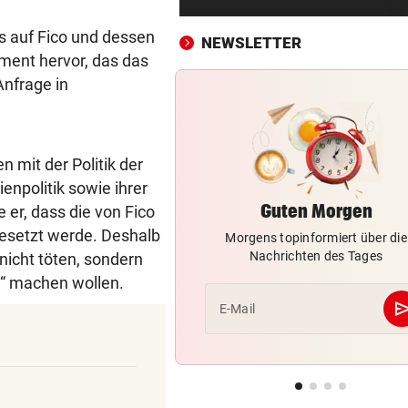
Brand am Gardasee: Hotel
geräumt, Urlauber fliehen
ss auf Fico und dessen
NEWSLETTER
ment hervor, das das
ACHT KILO TNT IM BODEN
vor ein
Anfrage in
Schon wieder Sprengstoff in
beliebtem See gefunden
WURDE NUR 27 JAHRE ALT
vor ein
n mit der Politik der
Uganda trauert! Teamspieler
enpolitik sowie ihrer
Überfall ermordet
Guten Morgen
 er, dass die von Fico
tgesetzt werde. Deshalb
Morgens topinformiert über die
„KRONE“-KOMMENTAR
vor ein
Nachrichten des Tages
nicht töten, sondern
Kinder, Kinder: Freude und
t“ machen wollen.
Arbeit
se
E-Mail
UNFALL IN THALGAU
vor ein
Radlerin (32) starb nach Koll
mit Kipplaster
„NICHT WIEDERERKANNT!“
vor ein