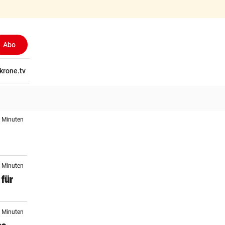
Abo
tschaft
krone.tv
Wissen
Gericht
Kolumnen
Freizeit
Reise
Ti
8 Minuten
9 Minuten
 für
3 Minuten