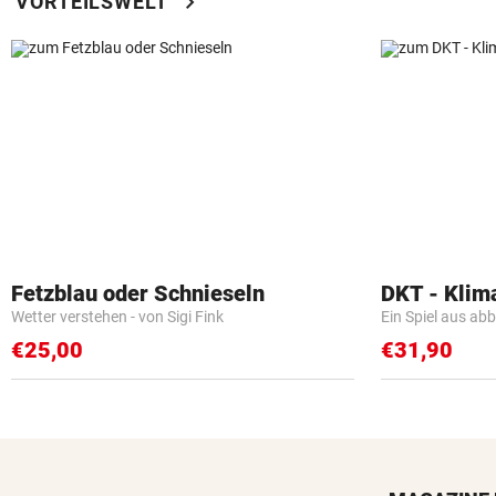
chevron_right
VORTEILSWELT
Fetzblau oder Schnieseln
DKT - Klim
Wetter verstehen - von Sigi Fink
Ein Spiel aus ab
€25,00
€31,90