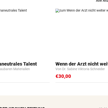
Alle An
aneutrales Talent
Wenn der Arzt nicht wei
baubaren Materialien
Von Dr. Sabine Viktoria Schneider
€30,00