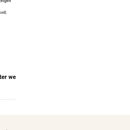
zeigen
ter weiß
Janod Ameisen-Kugelbahn
Motorikspielzeug aus Holz
€29,90