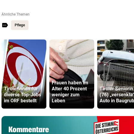
Ähnliche Themen
Pflege
Frauen haben im
Tirolerinnen für
Alter 40 Prozent
Tiroler Seniorin
diverse Top-Jobs
weniger zum
(76) „versenkte
im ORF bestellt
Leben
Auto in Baugru