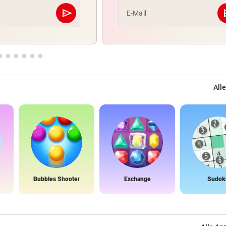
send
s
E-Mail
Abschicken
Alle
Bubbles Shooter
Exchange
Sudok