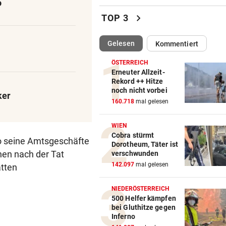
o
John Goodman: Supermarkt-
chevron_right
TOP 3
Selfie lässt Fans staunen
(ausgewählt)
Gelesen
Kommentiert
ERLAUBT, WAS GEFÄLLT
vor 
Flip-Flops am Steuer – darf 
ÖSTERREICH
das wirklich?
Erneuter Allzeit-
Rekord ++ Hitze
noch nicht vorbei
PINKELNIG VOR COMEBACK
vor 
ker
160.718
mal gelesen
„Habe so viel Kraft wie scho
lange nicht mehr“
WIEN
Cobra stürmt
„AM BODEN ZERSTÖRT“
vor 
co seine Amtsgeschäfte
Dorotheum, Täter ist
Ex-Olympionike spricht offe
en nach der Tat
verschwunden
seine Pornosucht
142.097
mal gelesen
tten
FOLGE VON SAMSTAG
vor 
NIEDERÖSTERREICH
Täglich fitter: Diese 20 Minu
500 Helfer kämpfen
bei Gluthitze gegen
schafft jeder!
Inferno