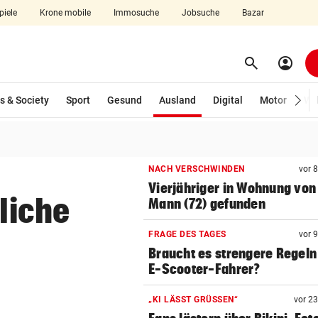
piele
Krone mobile
Immosuche
Jobsuche
Bazar
search
account_circle
Menü aufklappen
Suchen
(ausgewählt)
s & Society
Sport
Gesund
Ausland
Digital
Motor
Wir
len
NACH VERSCHWINDEN
vor 
Vierjähriger in Wohnung von
sliche
Mann (72) gefunden
FRAGE DES TAGES
vor 
Braucht es strengere Regeln
E-Scooter-Fahrer?
„KI LÄSST GRÜSSEN“
vor 2