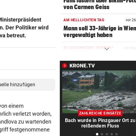
Fans lästern über Bikini-Fot
von Carmen Geiss
Ministerpräsident
AM HELLLICHTEN TAG
vor 2
. Der Politiker wird
Mann soll 33-Jährige in Wie
vergewaltigt haben
va betreut.
ZU SAISONSTART ZURÜCK?
vor ein
Lamparter meldet sich läche
aus der Klinik
KRONE.TV
RUSSISCHE LUFTANGRIFFE
vor ein
Kiew schutzlos: Bub (3) und
uelle hinzufügen
Großeltern getötet
TELEFON LÄUFT HEISS
vor ein
 von einem
Mediziner verschiebt seine
lich verletzt worden,
ZAHLREICHE EINSÄTZE
Pension für Patienten
Bach wurde in Pinzgauer Ort zu
Handlova zu wartenden
reißendem Fluss
ngriff festgenommene
„ERSCHRECKENDE SZENEN“
vor ein