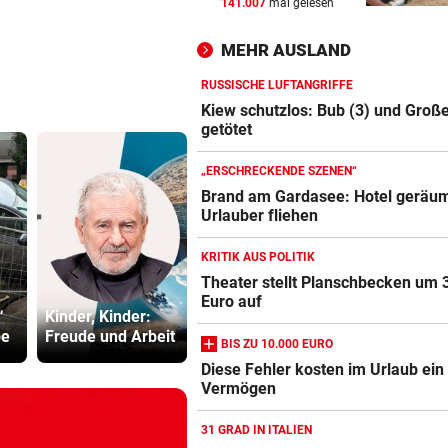
141.007
mal gelesen
ABSCHUSS-VERORDNUNG
vor 
Nach Rissen: Wolf im Tiroler
MEHR AUSLAND
Bezirk Imst entnommen
RUSSISCHE LUFTANGRIFFE
HOFFNUNG FÜR PATIENTEN
vor 
Kiew schutzlos: Bub (3) und Große
Diese Krebstherapien bieten
getötet
Heilungschancen
„ERSCHRECKENDE SZENEN“
UMFRAGE ALARMIEREND
vor 
Brand am Gardasee: Hotel geräum
Urlauber fliehen
Jeder vierte Industriebetrieb
abwandern
KRITIK AUS POLITIK
Steirische
Brand am
Theater stellt Planschbecken um 
Gemüsebauern
Gardasee: 
Euro auf
“
Kinder, Kinder:
treiben es immer
geräumt, U
be
Freude und Arbeit
bunter
fliehen
BIS ZU 10.000 EURO
Diese Fehler kosten im Urlaub ein
Vermögen
31 GRAD IN ITALIEN