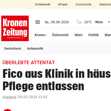
Vorteilswelt
ePaper
Community
Gewinns
close
Schließen
menu
Menü aufklappen
Sa., 08.08.2026
26°C
Wien
Abonnieren
Krone+
Österreich
Wien
Politik
Star
account_circle
arrow_right
Anmelden
Deutschland
Außenpolitk
pin_drop
arrow_right
Bundesland auswäh
Wien
ÜBERLEBTE ATTENTAT
bookmark
Merkliste
Fico aus Klinik in häu
Pflege entlassen
Suchbegriff
search
eingeben
Ausland
30.05.2024 22:02