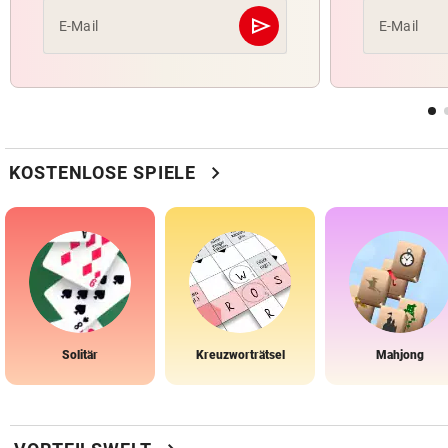
send
E-Mail
E-Mail
Abschicken
chevron_right
KOSTENLOSE SPIELE
Solitär
Kreuzworträtsel
Mahjong