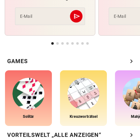
send
E-Mail
E-Mail
Abschicken
chevron_right
GAMES
Solitär
Kreuzworträtsel
Mahj
chevron_right
VORTEILSWELT „ALLE ANZEIGEN“