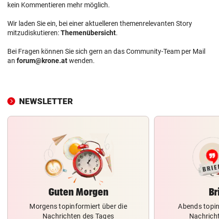
kein Kommentieren mehr möglich.
Wir laden Sie ein, bei einer aktuelleren themenrelevanten Story
mitzudiskutieren:
Themenübersicht
.
Bei Fragen können Sie sich gern an das Community-Team per Mail
an
forum@krone.at
wenden.
NEWSLETTER
Guten Morgen
Br
Morgens topinformiert über die
Abends topin
Nachrichten des Tages
Nachrich