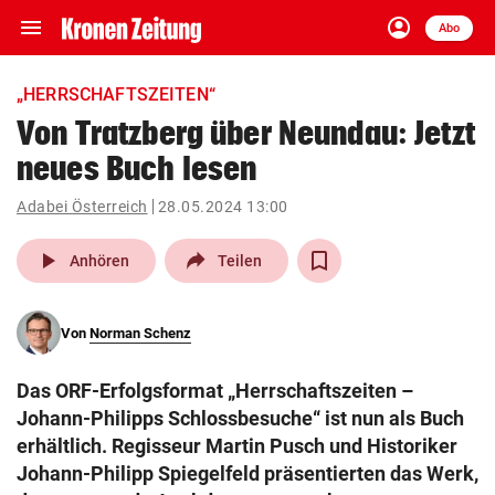
menu
account_circle
Navigation
Anmelden
Abo
close
Schließen
ein-/ausklappen
„HERRSCHAFTSZEITEN“
Abonnieren
Von Tratzberg über Neundau: Jetzt
neues Buch lesen
account_circle
arrow_right
Anmelden
Adabei Österreich
28.05.2024 13:00
pin_drop
arrow_right
Bundesland auswäh
Wien
play_arrow
Anhören
Teilen
bookmark
Merkliste
Von
Norman Schenz
Suchbegriff
search
Das ORF-Erfolgsformat „Herrschaftszeiten –
eingeben
Johann-Philipps Schlossbesuche“ ist nun als Buch
erhältlich. Regisseur Martin Pusch und Historiker
Johann-Philipp Spiegelfeld präsentierten das Werk,