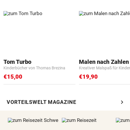
Tom Turbo
Kinderbücher von Thomas Brezina
Kreativer Malspaß für Kinde
€15,00
€19,90
chevron_right
VORTEILSWELT MAGAZINE