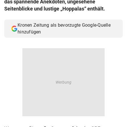
das spannende Anekdoten, ungesehene
© Krone Multimedia GmbH & Co KG 2026
Seitenblicke und lustige „Hoppalas“ enthält.
Muthgasse 2, 1190 Wien
Kronen Zeitung als bevorzugte Google-Quelle
hinzufügen