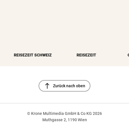
REISEZEIT SCHWEIZ
REISEZEIT
north
Zurück nach oben
© Krone Multimedia GmbH & Co KG 2026
Muthgasse 2, 1190 Wien