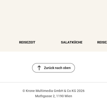
REISEZEIT
SALATKÜCHE
REISE
north
Zurück nach oben
© Krone Multimedia GmbH & Co KG 2026
Muthgasse 2, 1190 Wien