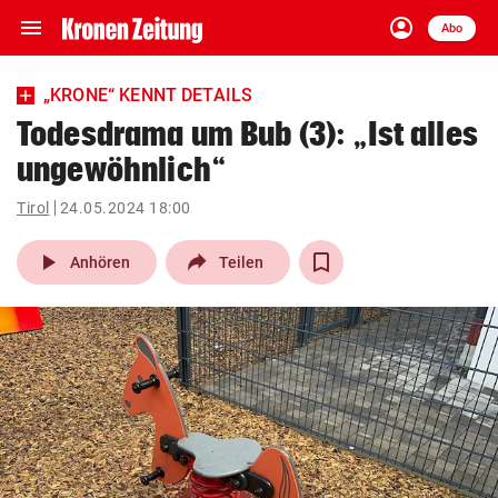
menu
account_circle
Navigation
Anmelden
Abo
close
Schließen
ein-/ausklappen
„KRONE“ KENNT DETAILS
Abonnieren
Todesdrama um Bub (3): „Ist alles
ungewöhnlich“
account_circle
arrow_right
Anmelden
Tirol
24.05.2024 18:00
pin_drop
arrow_right
Bundesland auswäh
Wien
play_arrow
Anhören
Teilen
bookmark
Merkliste
Suchbegriff
search
eingeben