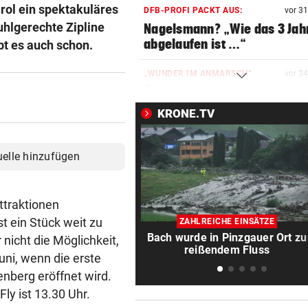
irol ein spektakuläres
DFB-PROFI PACKT AUS:
vor 3
uhlgerechte Zipline
Nagelsmann? „Wie das 3 Jah
abgelaufen ist …“
bt es auch schon.
„WUNDER IM ANMARSCH“
vor 3
Ö3-Star Gabi Hiller teilt
zuckersüße Baby-News
KRONE.TV
42 FLORIANI IM EINSATZ
vor 3
Schwammerlsucher in steil
uelle hinzufügen
Gelände gestürzt
NACH ANSTURM AUF CEUTA
vor 3
ttraktionen
Streit zwischen Rom und Mad
t ein Stück weit zu
ZAHLREICHE EINSÄTZE
Brunner vermittelt
Bach wurde in Pinzgauer Ort zu
 nicht die Möglichkeit,
reißendem Fluss
uni, wenn die erste
ZUR LAGE DER PARTEIEN
vor 3
enberg eröffnet wird.
FPÖ immer stärker, zieht je
ly ist 13.30 Uhr.
die ÖVP-Reißleine?