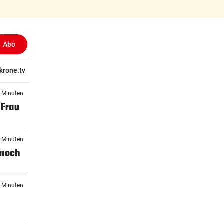
Abo
tschaft
krone.tv
Wissen
Gericht
Kolumnen
Freizeit
Reise
Ti
6 Minuten
 Frau
8 Minuten
r noch
6 Minuten