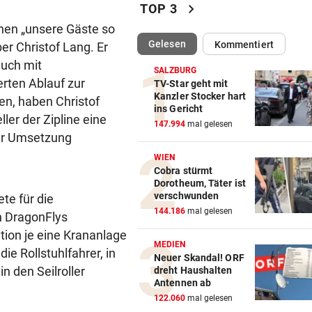
chevron_right
TOP 3
AM HEIMWEG
vor ein
nen „unsere Gäste so
Fußgänger getötet: Lenker
(ausgewählt)
Gelesen
Kommentiert
er Christof Lang. Er
flüchtet nach Unfall
auch mit
SALZBURG
erten Ablauf zur
SERIE GEHT WEITER
vor ein
TV-Star geht mit
Kanzler Stocker hart
en, haben Christof
Säure-Einbrecher in Wien-
ins Gericht
Ottakring am Werk
ler der Zipline eine
147.994
mal gelesen
zur Umsetzung
ALLE TITEL WEG, ABER:
vor ein
WIEN
Ex-Prinz Andrew soll royales
Cobra stürmt
Begräbnis erhalten
Dorotheum, Täter ist
verschwunden
te für die
NACH „KRONE“-BERICHT
vor ein
144.186
mal gelesen
n DragonFlys
ORF beruhigt: „Meiste mehr 
tion je eine Krananlage
einen Empfangsweg“
MEDIEN
ie Rollstuhlfahrer, in
Neuer Skandal! ORF
n den Seilroller
dreht Haushalten
DEUTLICHE WORTE
vor ein
Antennen ab
„Katastrophal“: Benatia rec
122.060
mal gelesen
mit Ex-Klub ab