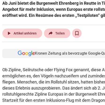
Ab Juni bietet die Burgenwelt Ehrenberg in Reutte in T
© Krone Multimedia GmbH & Co KG 2026
Angebot für mehr Inklusion, wenn Europas erste rollst
Muthgasse 2, 1190 Wien
eröffnet wird. Ein Resümee des ersten „Testpiloten“ gi
play_arrow
Artikel anhören
Teilen
Kronen Zeitung als bevorzugte Google-Q
Ob Zipline, Seilrutsche oder Flying Fox genannt, diese A
ermöglichen es, den Vögeln nachzueifern und zumindes
fliegen. Menschen, die im Rollstuhl sitzen, hatten bisher
dieses Erlebnis auszuprobieren. Das ändert sich ab 2. J
rollstuhlgerechte Zipline Europas in der Burgenwelt Ehr
Startzeit für den ersten Inklusions-Flug mit dem DragonF