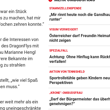
Flammen aufgegangen
STAMMZELLENSPENDE
 war ein Stück
NIMMT SPRICHWORT ERNST
vor 
„Mir rinnt heute noch die Ganslhau
s zu machen, hat mir
Schweizer Influencer frisst 
runter“
Wochen zehren konnte.“
echten Besen
VISUM VERWEIGERT
LIZENZEN FEHLEN
vor 
Österreicher darf Freundin Heima
r die Interessen von
nicht zeigen
Zwei Bullen-Talente sind noc
g des DragonFlys mit
der Warteschleife
SPEZIALFALL
au Marianne Hengl
Achtung: Ohne Hinflug kann Rück
hrere Bekannte im
verfallen!
g zu strahlen
AKTION VON TENNISHELD
Sportrollstühle geben Kindern ne
tellt, „wie viel Spaß
Perspektiven
hen muss.“
„KRONE“-OMBUDSFRAU
„Darf der Bürgermeister das über
ber weit mehr als ein
genehmigen?“
htung uneingeschränkte