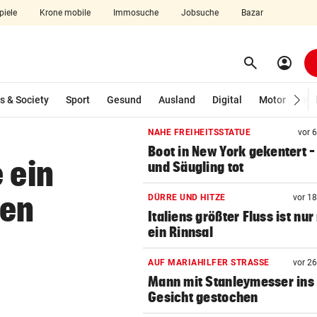
piele
Krone mobile
Immosuche
Jobsuche
Bazar
search
account_circle
Menü aufklappen
Suchen
s & Society
Sport
Gesund
Ausland
Digital
Motor
Wir
NAHE FREIHEITSSTATUE
vor 
Boot in New York gekentert –
len
 ein
und Säugling tot
nen
DÜRRE UND HITZE
vor 1
Italiens größter Fluss ist nu
ein Rinnsal
AUF MARIAHILFER STRASSE
vor 2
Mann mit Stanleymesser ins
Gesicht gestochen