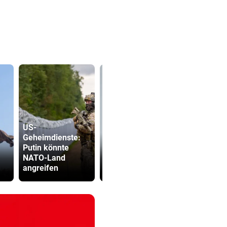
US-
Geheimdienste:
Ex-Prinz Andrew
Putin könnte
soll royales
Drohung: 3
NATO-Land
Begräbnis
Besucher 
angreifen
erhalten
Festival ve