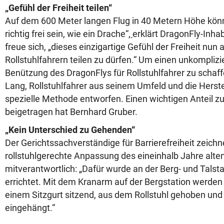
„Gefühl der Freiheit teilen“
Auf dem 600 Meter langen Flug in 40 Metern Höhe kön
richtig frei sein, wie ein Drache“,
erklärt DragonFly-Inhab
freue sich, „dieses einzigartige Gefühl der Freiheit nun 
Rollstuhlfahrern teilen zu dürfen.“ Um einen unkomplizi
Benützung des DragonFlys für Rollstuhlfahrer zu schaff
Lang, Rollstuhlfahrer aus seinem Umfeld und die Herstel
spezielle Methode entworfen. Einen wichtigen Anteil 
beigetragen hat Bernhard Gruber.
„Kein Unterschied zu Gehenden“
Der Gerichtssachverständige für Barrierefreiheit zeichne
rollstuhlgerechte Anpassung des eineinhalb Jahre alte
mitverantwortlich: „Dafür wurde an der Berg- und Talsta
errichtet. Mit dem Kranarm auf der Bergstation werden d
einem Sitzgurt sitzend, aus dem Rollstuhl gehoben und i
eingehängt.“