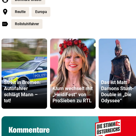
Reutte
Europa
Rollstuhlfahrer
Streit in Bremen:
Das ist Matt
Autofahrer
Klum wechselt mit
Damons Stunt-
schlägt Mann –
„HeidiFest“ von
Double in „Die
tot!
ProSieben zu RTL
Odyssee“