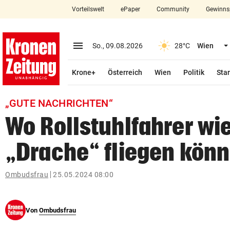
Vorteilswelt
ePaper
Community
Gewinns
close
Schließen
menu
Menü aufklappen
So., 09.08.2026
28°C
Wien
Abonnieren
Krone+
Österreich
Wien
Politik
Star
account_circle
arrow_right
Anmelden
„GUTE NACHRICHTEN“
pin_drop
arrow_right
Bundesland auswäh
Wien
Wo Rollstuhlfahrer wie
bookmark
Merkliste
„Drache“ fliegen kön
Suchbegriff
Ombudsfrau
25.05.2024 08:00
search
eingeben
Von
Ombudsfrau