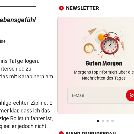
NEWSLETTER
WAREN ES JÄGER?
vor 
 Lebensgefühl
Frau entdeckte Einschussloc
ihrem Auto
JEDE 5. IST GEFÄHRDET
vor 
ine
Armut: Kindererziehung kost
Frauen die Pension
ins Tal geflogen.
Guten Morgen
MIT DROGEN IM GEPÄCK
vor 
Unterschied zu
Morgens topinformiert über die
Mädchen (8) von E-Scooter-
 das mit Karabinern am
Nachrichten des Tages
Fahrer niedergerast
se
BEI FLUCHTVERSUCH
vor 
E-Mail
Polizisten von Motorradfahre
uhlgerechten Zipline. Er
mitgeschleift
mer klar, dass ich das
ge Rollstuhlfahrer ist,
EINSATZ IN WOLFURT
vor 
g sei er jedoch nicht
Traktor während der Fahrt in
MEHR OMBUDSFRAU