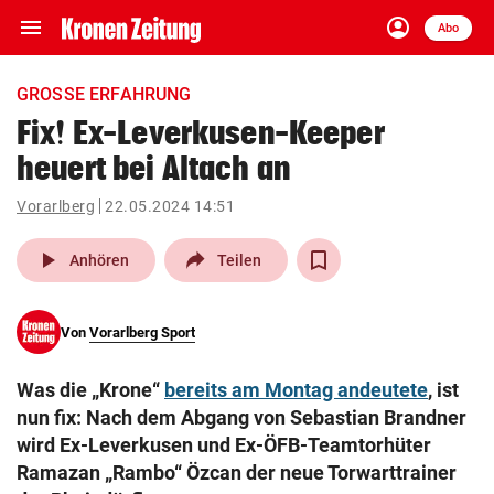
menu
account_circle
Navigation
Anmelden
Abo
close
Schließen
ein-/ausklappen
GROSSE ERFAHRUNG
Abonnieren
Fix! Ex-Leverkusen-Keeper
heuert bei Altach an
account_circle
arrow_right
Anmelden
Vorarlberg
22.05.2024 14:51
pin_drop
arrow_right
Bundesland auswäh
Wien
play_arrow
Anhören
Teilen
bookmark
Merkliste
Von
Vorarlberg Sport
Suchbegriff
search
Was die „Krone“
bereits am Montag andeutete
, ist
eingeben
nun fix: Nach dem Abgang von Sebastian Brandner
wird Ex-Leverkusen und Ex-ÖFB-Teamtorhüter
Ramazan „Rambo“ Özcan der neue Torwarttrainer