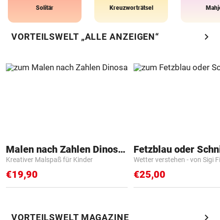
Solitär
Kreuzworträtsel
Mahj
chevron_right
VORTEILSWELT „ALLE ANZEIGEN“
Malen nach Zahlen Dinosaurier
Fetzblau oder Schn
Kreativer Malspaß für Kinder
Wetter verstehen - von Sigi F
€19,90
€25,00
chevron_right
VORTEILSWELT MAGAZINE