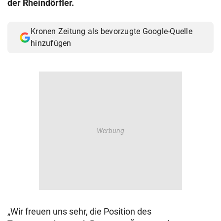
der Rheindörfler.
© Krone Multimedia GmbH & Co KG 2026
Muthgasse 2, 1190 Wien
Kronen Zeitung als bevorzugte Google-Quelle
hinzufügen
„Wir freuen uns sehr, die Position des