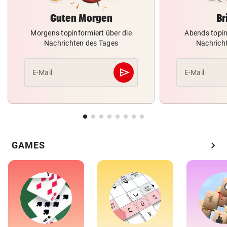
Guten Morgen
Br
Morgens topinformiert über die
Abends topin
Nachrichten des Tages
Nachrich
send
E-Mail
E-Mail
Abschicken
chevron_right
GAMES