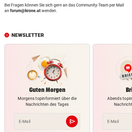
Bei Fragen können Sie sich gern an das Community-Team per Mail
an
forum@krone.at
wenden.
NEWSLETTER
Guten Morgen
Br
Morgens topinformiert über die
Abends topin
Nachrichten des Tages
Nachrich
send
E-Mail
E-Mail
Abschicken