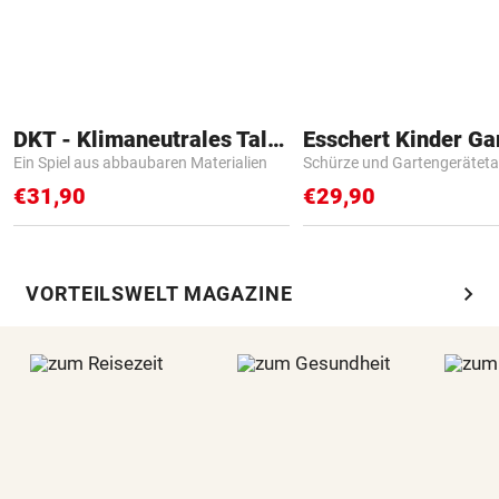
DKT - Klimaneutrales Talent
Ein Spiel aus abbaubaren Materialien
Schürze und Gartengerätet
€31,90
€29,90
chevron_right
VORTEILSWELT MAGAZINE