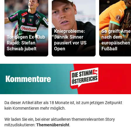
Knieprobleme:
So greift Ame
Tor gegen Ex-Klub
Jannik Sinner
nach dem
Rapid: Stefan
pausiert vor US
europäischen
Schwab jubelt
Open
Fußball
Da dieser Artikel älter als 18 Monate ist, ist zum jetzigen Zeitpunkt
kein Kommentieren mehr möglich.
Wir laden Sie ein, bei einer aktuelleren themenrelevanten Story
mitzudiskutieren:
Themenübersicht
.