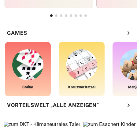
chevron_right
GAMES
Solitär
Kreuzworträtsel
Mahj
chevron_right
VORTEILSWELT „ALLE ANZEIGEN“