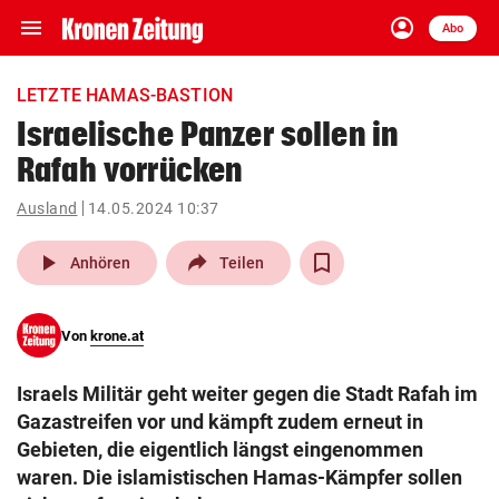
menu
account_circle
Navigation
Anmelden
Abo
close
Schließen
ein-/ausklappen
LETZTE HAMAS-BASTION
Abonnieren
Israelische Panzer sollen in
Rafah vorrücken
account_circle
arrow_right
Anmelden
Ausland
14.05.2024 10:37
pin_drop
arrow_right
Bundesland auswäh
Wien
play_arrow
Anhören
Teilen
bookmark
Merkliste
Von
krone.at
Suchbegriff
search
Israels Militär geht weiter gegen die Stadt Rafah im
eingeben
Gazastreifen vor und kämpft zudem erneut in
Gebieten, die eigentlich längst eingenommen
waren. Die islamistischen Hamas-Kämpfer sollen