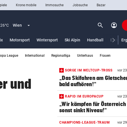
piele
Krone mobile
Immosuche
Jobsuche
Bazar
search
account_circle
Menü aufklappen
Suchen
26°C
Wien
ix
Motorsport
Wintersport
Ski Alpin
Handball
Eishocke
Er
ropa League
International
Regionalliga
Unterhaus
Frauen
len
SORGE IM WELTCUP-TROSS
vor 2
„Das Skifahren am Gletscher
er und
bald aufhören!“
RAPID IM EUROPACUP
vor 2
„Wir kämpfen für Österreich
sonst sinkt Niveau!“
CHAMPIONS-LEAGUE-TRAUM
vor 2