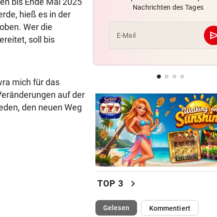
nen bis Ende Mai 2025
Nachrichten des Tages
LIVE ab 19.30 Uhr: Beitar
rde, hieß es in der
Jerusalem gegen Austria!
oben. Wer die
se
E-Mail
eitet, soll bis
EUROPA-LEAGUE-TICKER
LIVE ab 19 Uhr: Red Bull Sal
gegen FC Pafos!
ra mich für das
DAS SAGT STURM-COACH
geste
 Veränderungen auf der
Charakterprobe! „Das sprich
ieden, den neuen Weg
die Mannschaft“
chevron_right
TOP 3
(ausgewählt)
Gelesen
Kommentiert