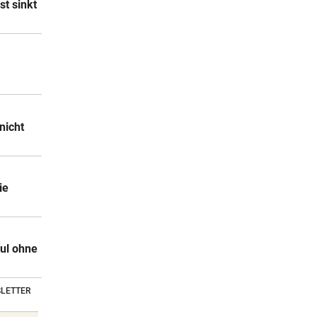
st sinkt
nicht
ie
ul ohne
LETTER