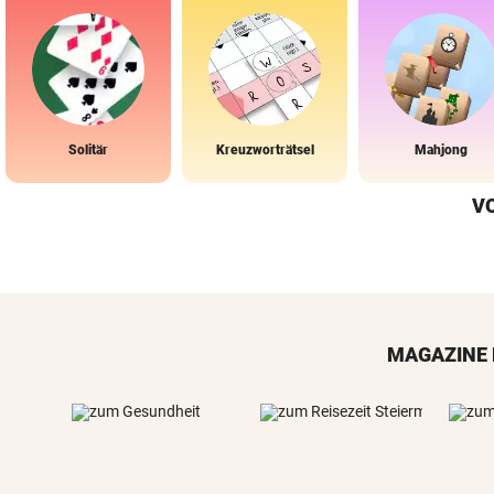
Solitär
Kreuzworträtsel
Mahjong
V
MAGAZINE 