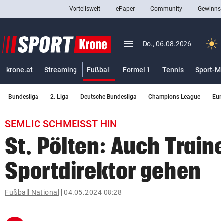
Vorteilswelt
ePaper
Community
Gewinns
close
Schließen
menu
Menü aufklappen
Do., 06.08.2026
Abonnieren
(ausgewählt)
krone.at
Streaming
Fußball
Formel 1
Tennis
Sport-M
account_circle
arrow_right
Anmelden
Bundesliga
2. Liga
Deutsche Bundesliga
Champions League
Eu
pin_drop
arrow_right
Bundesland auswäh
Wien
SEMLIC SCHMEISST HIN
bookmark
Merkliste
St. Pölten: Auch Train
Sportdirektor gehen
Suchbegriff
search
eingeben
Fußball National
04.05.2024 08:28