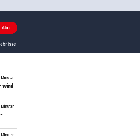
Abo
y
gebnisse
US-Sport
3 Minuten
 wird
3 Minuten
 –
9 Minuten