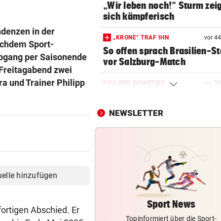
„Wir leben noch!“ Sturm zei
sich kämpferisch
ndenzen in der
„KRONE“ TRAF IHN
vor 4
achdem Sport-
So offen sprach Brasilien-St
Abgang per Saisonende
vor Salzburg-Match
 Freitagabend zwei
a und Trainer Philipp
FIFA UND INFANTINO
vor 5
Gegenschlag, Wirbel um WM
und neue Vorwürfe
NEWSLETTER
MANNINGER UNFALLSTELLE
„Wir sind froh, aber Alex bri
nicht zurück!“
CONFERENCE LEAGUE
uelle hinzufügen
LIVE ab 18 Uhr: Rapid muss
auswärts bei Paide ran
Sport News
ortigen Abschied. Er
Topinformiert über die Sport-
CONFERENCE LEAGUE