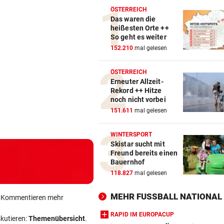
ÖSTERREICH
Das waren die
heißesten Orte ++
So geht es weiter
152.210
mal gelesen
ÖSTERREICH
Erneuter Allzeit-
Rekord ++ Hitze
noch nicht vorbei
151.611
mal gelesen
WINTERSPORT
Skistar sucht mit
Freund bereits einen
Bauernhof
118.827
mal gelesen
MEHR FUSSBALL NATIONAL
ein Kommentieren mehr
RAPID IM EUROPACUP
skutieren:
Themenübersicht
.