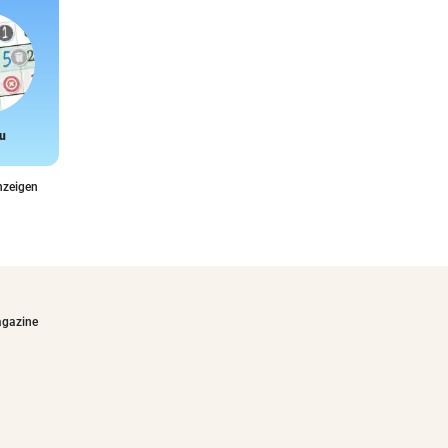
u
Snake
nzeigen
agazine