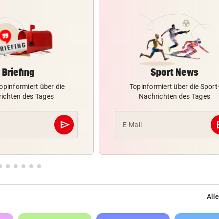
Briefing
Sport News
opinformiert über die
Topinformiert über die Sport
ichten des Tages
Nachrichten des Tages
send
s
E-Mail
Abschicken
Alle