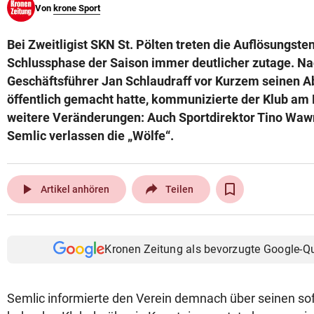
Von
krone Sport
© Krone Multimedia GmbH & Co KG 2026
Muthgasse 2, 1190 Wien
Bei Zweitligist SKN St. Pölten treten die Auflösungste
Schlussphase der Saison immer deutlicher zutage. N
Geschäftsführer Jan Schlaudraff vor Kurzem seinen 
öffentlich gemacht hatte, kommunizierte der Klub am
weitere Veränderungen: Auch Sportdirektor Tino Wawr
Semlic verlassen die „Wölfe“.
play_arrow
Artikel anhören
Teilen
Kronen Zeitung als bevorzugte Google-Q
Semlic informierte den Verein demnach über seinen sof