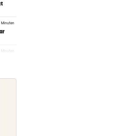
gt
4 Minuten
ar
9 Minuten
 2030
03:00
ngt es
02:18
Guten Morgen
Morgens topinformiert über die
02:03