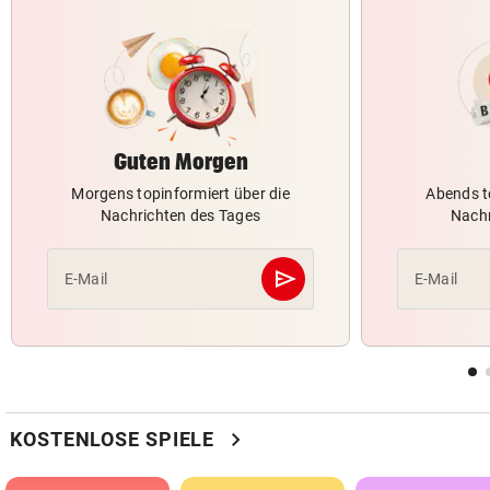
Guten Morgen
Morgens topinformiert über die
Abends t
Nachrichten des Tages
Nachr
send
E-Mail
E-Mail
Abschicken
chevron_right
KOSTENLOSE SPIELE