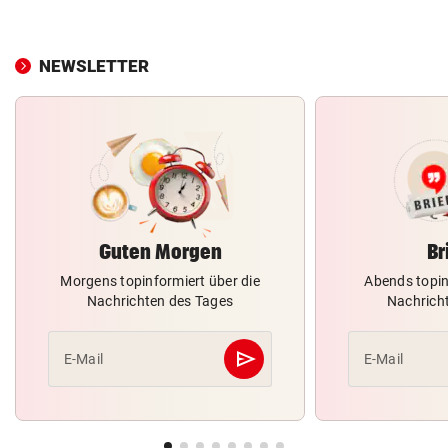
NEWSLETTER
Guten Morgen
Br
Morgens topinformiert über die
Abends topin
Nachrichten des Tages
Nachrich
send
E-Mail
E-Mail
Abschicken