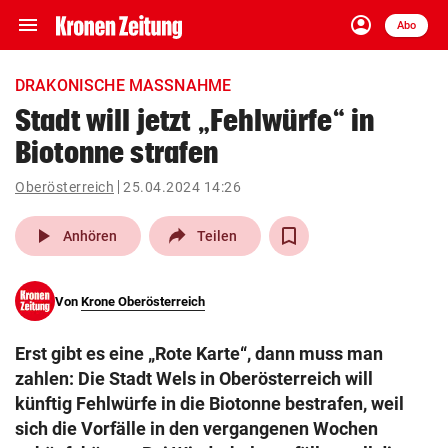
menu
account_circle
Navigation
Anmelden
Abo
close
Schließen
ein-/ausklappen
DRAKONISCHE MASSNAHME
Abonnieren
Stadt will jetzt „Fehlwürfe“ in
Biotonne strafen
account_circle
arrow_right
Anmelden
Oberösterreich
25.04.2024 14:26
pin_drop
arrow_right
Bundesland auswäh
Wien
play_arrow
Anhören
Teilen
bookmark
Merkliste
Von
Krone Oberösterreich
Suchbegriff
search
Erst gibt es eine „Rote Karte“, dann muss man
eingeben
zahlen: Die Stadt Wels in Oberösterreich will
künftig Fehlwürfe in die Biotonne bestrafen, weil
sich die Vorfälle in den vergangenen Wochen