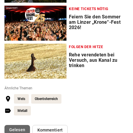
Gesponsert
KEINE TICKETS NÖTIG
Feiern Sie den Sommer
am Linzer „Krone“-Fest
2026!
FOLGEN DER HITZE
Rehe verendeten bei
Versuch, aus Kanal zu
trinken
Ähnliche Themen
Wels
Oberösterreich
Metall
(ausgewählt)
Gelesen
Kommentiert