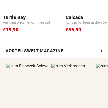
Turtle Bay
Calcada
Aus dem Weg, hier kommen wir!
Auf den portugiesischen G
€19,90
€36,90
chevron_right
VORTEILSWELT MAGAZINE