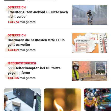
ÖSTERREICH
Erneuter Allzeit-Rekord ++ Hitze noch
nicht vorbei
153.274
mal gelesen
ÖSTERREICH
Das waren die heißesten Orte ++ So
geht es weiter
153.169
mal gelesen
NIEDERÖSTERREICH
500 Helfer kämpfen bei Gluthitze
gegen Inferno
133.365
mal gelesen