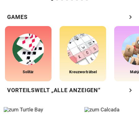
chevron_right
GAMES
Solitär
Kreuzworträtsel
Mahj
chevron_right
VORTEILSWELT „ALLE ANZEIGEN“