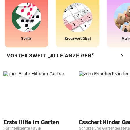
Solitär
Kreuzworträtsel
Mahj
chevron_right
VORTEILSWELT „ALLE ANZEIGEN“
Erste Hilfe im Garten
Für intelligente Faule
Schürze und Gartengerätet