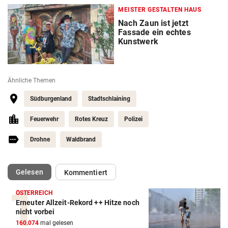
MEISTER GESTALTEN HAUS
Nach Zaun ist jetzt
Fassade ein echtes
Kunstwerk
Ähnliche Themen
Südburgenland
Stadtschlaining
Feuerwehr
Rotes Kreuz
Polizei
Drohne
Waldbrand
(ausgewählt)
Gelesen
Kommentiert
ÖSTERREICH
Erneuter Allzeit-Rekord ++ Hitze noch
nicht vorbei
160.074
mal gelesen