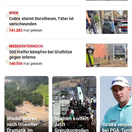
WIEN
Cobra stürmt Dorotheum, Täter ist
verschwunden
141.282
mal gelesen
NIEDERÖSTERREICH
500 Helfer kämpfen bei Gluthitze
gegen Inferno
140.558
mal gelesen
Wieder Muren
Spanien kontert:
nach Unwetter:
Jetzt
Straka verpas
Dramatik im
Grenzkontrollen
bei PGA-Turni