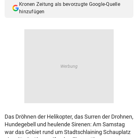
Kronen Zeitung als bevorzugte Google-Quelle
© Krone Multimedia GmbH & Co KG 2026
hinzufügen
Muthgasse 2, 1190 Wien
Das Dröhnen der Helikopter, das Surren der Drohnen,
Hundegebell und heulende Sirenen: Am Samstag
war das Gebiet rund um Stadtschlaining Schauplatz