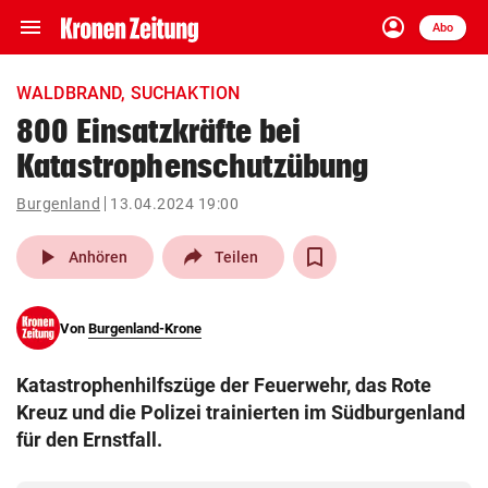
menu
account_circle
Navigation
Anmelden
Abo
close
Schließen
ein-/ausklappen
WALDBRAND, SUCHAKTION
Abonnieren
800 Einsatzkräfte bei
Katastrophenschutzübung
account_circle
arrow_right
Anmelden
Burgenland
13.04.2024 19:00
pin_drop
arrow_right
Bundesland auswäh
Wien
play_arrow
Anhören
Teilen
bookmark
Merkliste
Von
Burgenland-Krone
Suchbegriff
search
Katastrophenhilfszüge der Feuerwehr, das Rote
eingeben
Kreuz und die Polizei trainierten im Südburgenland
für den Ernstfall.