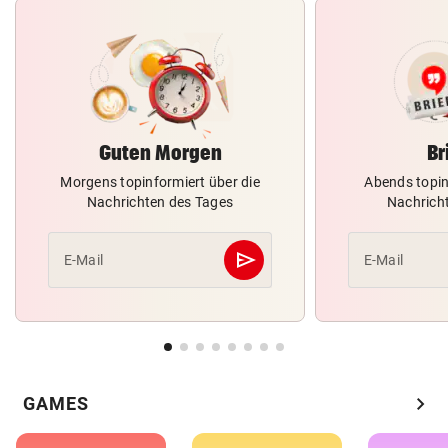
Guten Morgen
Br
Morgens topinformiert über die
Abends topin
Nachrichten des Tages
Nachrich
send
E-Mail
E-Mail
Abschicken
chevron_right
GAMES