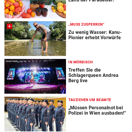
„MUSS ZUSPERREN“
Zu wenig Wasser: Kanu-
Pionier erhebt Vorwürfe
Gesponsert
IN MÖRBISCH
Treffen Sie die
Schlagerqueen Andrea
Berg live
TAUZIEHEN UM BEAMTE
„Müssen Personalnot bei
Polizei in Wien ausbaden!“