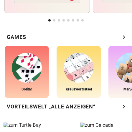
chevron_right
GAMES
Solitär
Kreuzworträtsel
Mahj
chevron_right
VORTEILSWELT „ALLE ANZEIGEN“