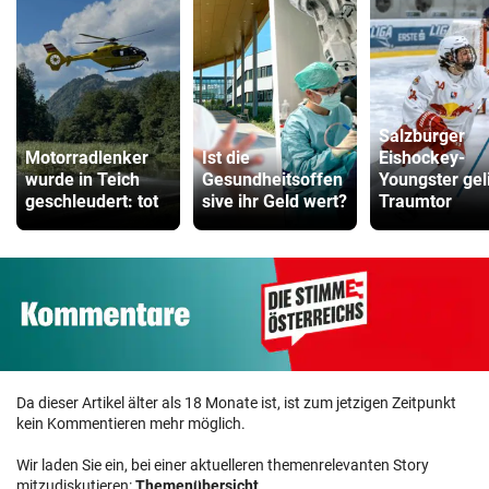
Salzburger
Motorradlenker
Ist die
Eishockey-
wurde in Teich
Gesundheitsoffen
Youngster gel
geschleudert: tot
sive ihr Geld wert?
Traumtor
Da dieser Artikel älter als 18 Monate ist, ist zum jetzigen Zeitpunkt
kein Kommentieren mehr möglich.
Wir laden Sie ein, bei einer aktuelleren themenrelevanten Story
mitzudiskutieren:
Themenübersicht
.