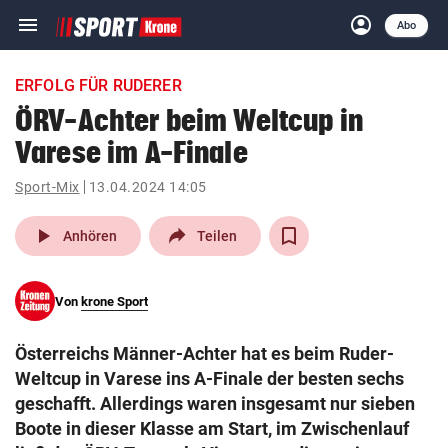
menu
account_circle
Navigation
Anmelden
Abo
close
Schließen
ein-/ausklappen
ERFOLG FÜR RUDERER
Abonnieren
ÖRV-Achter beim Weltcup in
Varese im A-Finale
account_circle
arrow_right
Anmelden
Sport-Mix
13.04.2024 14:05
pin_drop
arrow_right
Bundesland auswäh
Wien
play_arrow
Anhören
Teilen
bookmark
Merkliste
Von
krone Sport
Suchbegriff
search
Österreichs Männer-Achter hat es beim Ruder-
eingeben
Weltcup in Varese ins A-Finale der besten sechs
geschafft. Allerdings waren insgesamt nur sieben
Boote in dieser Klasse am Start, im Zwischenlauf