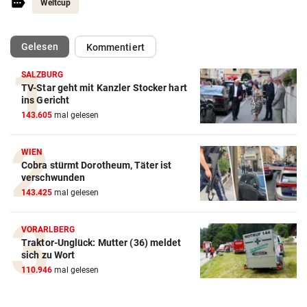
Weltcup
(ausgewählt)
Gelesen
Kommentiert
SALZBURG
TV-Star geht mit Kanzler Stocker hart
Action-Cam Vergleich
ins Gericht
143.605
mal gelesen
ZUM VERGLEICH
Crosstrainer Vergleich
WIEN
Cobra stürmt Dorotheum, Täter ist
ZUM VERGLEICH
verschwunden
143.425
mal gelesen
E-Bike Vergleich
ZUM VERGLEICH
VORARLBERG
Traktor-Unglück: Mutter (36) meldet
Elektro-Scooter Vergleich
sich zu Wort
ZUM VERGLEICH
110.946
mal gelesen
Ergometer Vergleich