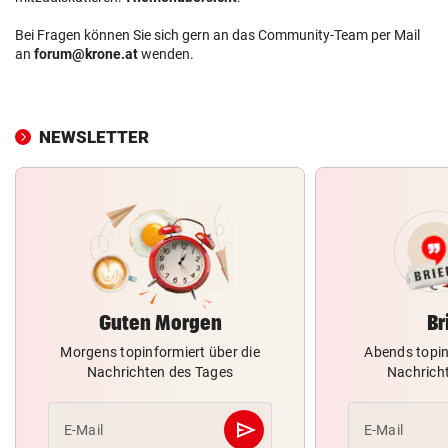
Bei Fragen können Sie sich gern an das Community-Team per Mail
an
forum@krone.at
wenden.
NEWSLETTER
Guten Morgen
Br
Morgens topinformiert über die
Abends topin
Nachrichten des Tages
Nachrich
send
E-Mail
E-Mail
Abschicken