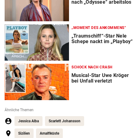
nach „Odyssee“ arbeitslos
„MOMENT DES ANKOMMENS“
„Traumschiff“-Star Nele
Schepe nackt im „Playboy“
SCHOCK NACH CRASH
Musical-Star Uwe Kröger
bei Unfall verletzt
Ähnliche Themen
Jessica Alba
Scarlett Johansson
Sizilien
Amalfiküste