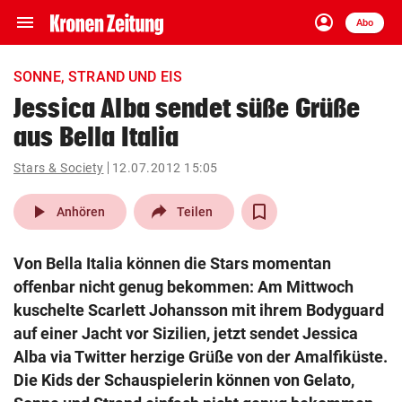
menu
account_circle
Navigation
Anmelden
Abo
close
Schließen
ein-/ausklappen
SONNE, STRAND UND EIS
Abonnieren
Jessica Alba sendet süße Grüße
aus Bella Italia
account_circle
arrow_right
Anmelden
Stars & Society
12.07.2012 15:05
pin_drop
arrow_right
Bundesland auswäh
Wien
play_arrow
Anhören
Teilen
bookmark
Merkliste
Von Bella Italia können die Stars momentan
offenbar nicht genug bekommen: Am Mittwoch
Suchbegriff
kuschelte Scarlett Johansson mit ihrem Bodyguard
search
eingeben
auf einer Jacht vor Sizilien, jetzt sendet Jessica
Alba via Twitter herzige Grüße von der Amalfiküste.
Die Kids der Schauspielerin können von Gelato,