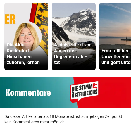
Die Akte
Alpinist stürzt vor
Kinderdorf:
Augen der
Frau fällt bei
Hinschauen,
Begleiterin ab –
Unwetter von
zuhören, lernen
tot
und geht unte
Da dieser Artikel älter als 18 Monate ist, ist zum jetzigen Zeitpunkt
kein Kommentieren mehr möglich.