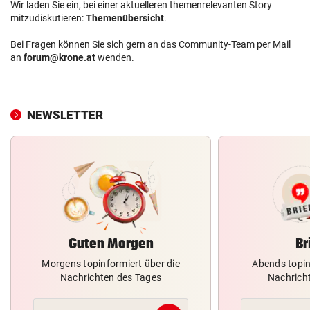
Wir laden Sie ein, bei einer aktuelleren themenrelevanten Story
mitzudiskutieren:
Themenübersicht
.
Bei Fragen können Sie sich gern an das Community-Team per Mail
an
forum@krone.at
wenden.
NEWSLETTER
Guten Morgen
Br
Morgens topinformiert über die
Abends topin
Nachrichten des Tages
Nachrich