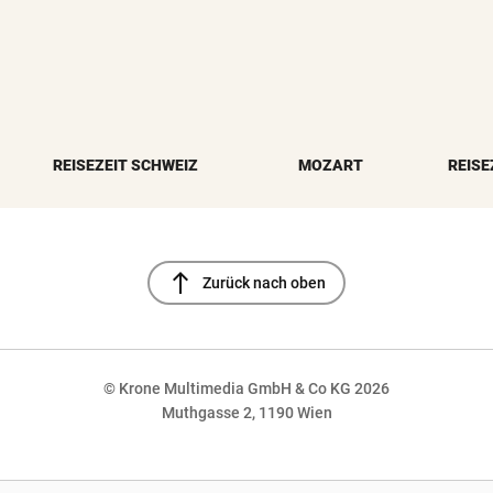
REISEZEIT SCHWEIZ
MOZART
REISE
north
Zurück nach oben
© Krone Multimedia GmbH & Co KG 2026
Muthgasse 2, 1190 Wien
NaN%