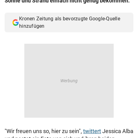
Sonne und Strand einfach nicht genug bekommen.
© Krone Multimedia GmbH & Co KG 2026
Muthgasse 2, 1190 Wien
Kronen Zeitung als bevorzugte Google-Quelle
hinzufügen
"Wir freuen uns so, hier zu sein",
twittert
Jessica Alba