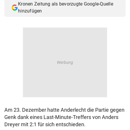
Kronen Zeitung als bevorzugte Google-Quelle
© Krone Multimedia GmbH & Co KG 2026
hinzufügen
Muthgasse 2, 1190 Wien
Am 23. Dezember hatte Anderlecht die Partie gegen
Genk dank eines Last-Minute-Treffers von Anders
Dreyer mit 2:1 für sich entschieden.