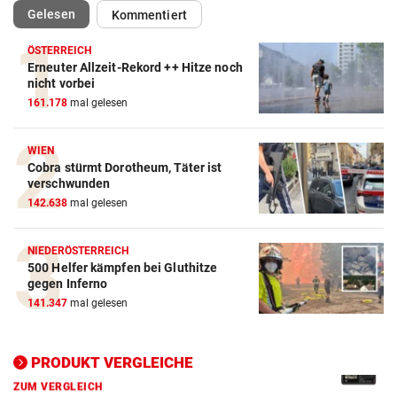
(ausgewählt)
Gelesen
Kommentiert
ÖSTERREICH
Erneuter Allzeit-Rekord ++ Hitze noch
nicht vorbei
161.178
mal gelesen
Action-Cam Vergleich
WIEN
ZUM VERGLEICH
Cobra stürmt Dorotheum, Täter ist
verschwunden
Crosstrainer Vergleich
142.638
mal gelesen
ZUM VERGLEICH
NIEDERÖSTERREICH
E-Bike Vergleich
500 Helfer kämpfen bei Gluthitze
ZUM VERGLEICH
gegen Inferno
141.347
mal gelesen
Elektro-Scooter Vergleich
ZUM VERGLEICH
PRODUKT VERGLEICHE
Ergometer Vergleich