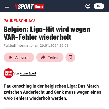
menu
account_circle
Navigation
Anmelden
Abo
close
Schließen
ein-/ausklappen
PAUKENSCHLAG!
Abonnieren
Belgien: Liga-Hit wird wegen
VAR-Fehler wiederholt
account_circle
arrow_right
Anmelden
Fußball International
26.01.2024 22:08
pin_drop
arrow_right
Bundesland auswäh
Wien
play_arrow
Anhören
Teilen
bookmark
Merkliste
Von
krone Sport
Suchbegriff
search
Paukenschlag in der belgischen Liga: Das Match
eingeben
zwischen Anderlecht und Genk muss wegen eines
VAR-Fehlers wiederholt werden.