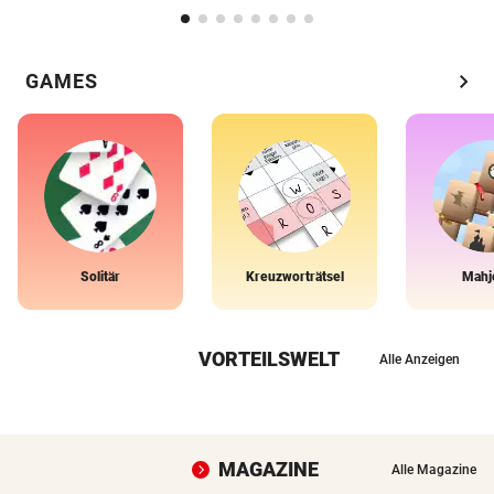
chevron_right
GAMES
Solitär
Kreuzworträtsel
Mahj
VORTEILSWELT
Alle Anzeigen
MAGAZINE
Alle Magazine