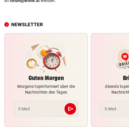
an
forum@krone.at
wenden.
NEWSLETTER
Guten Morgen
Br
Morgens topinformiert über die
Abends topin
Nachrichten des Tages
Nachrich
send
E-Mail
E-Mail
Abschicken