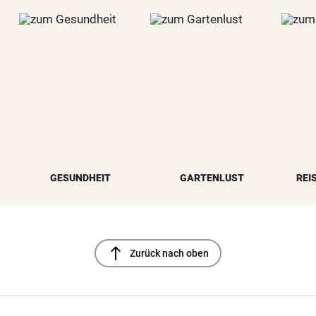
GESUNDHEIT
GARTENLUST
REI
north
Zurück nach oben