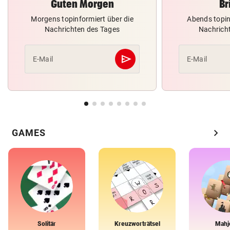
Guten Morgen
Br
Morgens topinformiert über die
Abends topin
Nachrichten des Tages
Nachrich
send
E-Mail
E-Mail
Abschicken
chevron_right
GAMES
Solitär
Kreuzworträtsel
Mahj