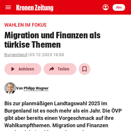
menu
account_circle
Navigation
Anmelden
Abo
close
Schließen
ein-/ausklappen
WAHLEN IM FOKUS
Abonnieren
Migration und Finanzen als
türkise Themen
account_circle
arrow_right
Anmelden
Burgenland
05.12.2023 16:00
pin_drop
arrow_right
Bundesland auswäh
Wien
play_arrow
Anhören
Teilen
bookmark
Merkliste
Von
Philipp Wagner
Suchbegriff
search
Bis zur planmäßigen Landtagswahl 2025 im
eingeben
Burgenland ist es noch mehr als ein Jahr. Die ÖVP
gibt aber bereits einen Vorgeschmack auf ihre
Wahlkampfthemen. Migration und Finanzen