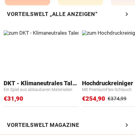
chevron_right
VORTEILSWELT „ALLE ANZEIGEN“
DKT - Klimaneutrales Talent
Hochdruckreiniger 
Ein Spiel aus abbaubaren Materialien
Mit PremiumFlex-Schlauch
€31,90
€254,90
€374,99
chevron_right
VORTEILSWELT MAGAZINE