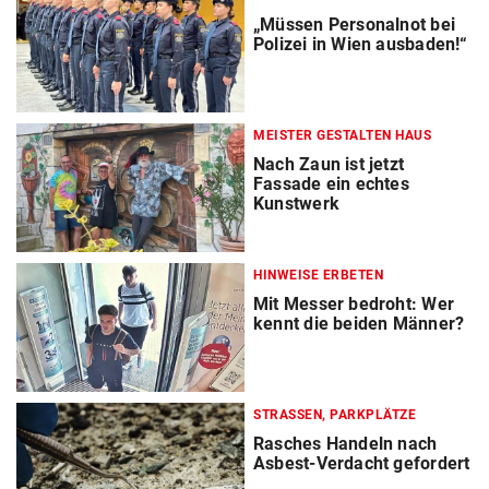
„Müssen Personalnot bei
Polizei in Wien ausbaden!“
MEISTER GESTALTEN HAUS
Nach Zaun ist jetzt
Fassade ein echtes
Kunstwerk
HINWEISE ERBETEN
Mit Messer bedroht: Wer
kennt die beiden Männer?
STRASSEN, PARKPLÄTZE
Rasches Handeln nach
Asbest-Verdacht gefordert