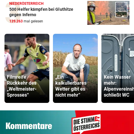
NIEDERÖSTERREICH
500 Helfer kämpfen bei Gluthitze
gegen Inferno
139.263
mal gelesen
Filmreife
„Ein
Kein Wasser
Rückkehr des
kalkulierbares
mehr:
„Weltmeister-
Wetter gibt es
Alpenvereins
Sprosses“
nicht mehr“
schließt WC