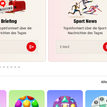
Briefing
Sport News
opinformiert über die
Topinformiert über die Sport
ichten des Tages
Nachrichten des Tages
send
s
E-Mail
Abschicken
Alle