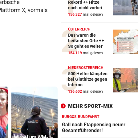
serbische
Rekord ++ Hitze
noch nicht vorbei
lattform X, vormals
156.327
mal gelesen
ÖSTERREICH
Das waren die
heißesten Orte ++
So geht es weiter
154.119
mal gelesen
NIEDERÖSTERREICH
500 Helfer kämpfen
bei Gluthitze gegen
Inferno
136.602
mal gelesen
MEHR SPORT-MIX
BURGOS-RUNDFAHRT
Gall nach Etappensieg neuer
Gesamtführender!
Wirbel um WM-
„Daheim juckt es
Dorotheum