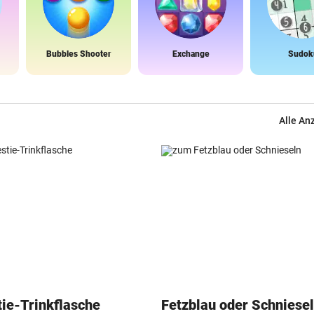
Bubbles Shooter
Exchange
Sudok
Alle An
ie-Trinkflasche
Fetzblau oder Schniese