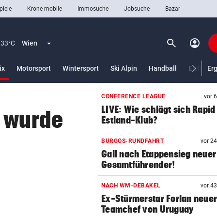
piele
Krone mobile
Immosuche
Jobsuche
Bazar
search
account_circle
Menü aufklappen
Suchen
33°C
Wien
(ausgewählt)
ix
Motorsport
Wintersport
Ski Alpin
Handball
Eishocke
Er
CONFERENCE LEAGUE
vor 
len
LIVE: Wie schlägt sich Rapid
c wurde
Estland-Klub?
BURGOS-RUNDFAHRT
vor 2
Gall nach Etappensieg neuer
Gesamtführender!
NACH WM-DEBAKEL
vor 4
Ex-Stürmerstar Forlan neue
Teamchef von Uruguay