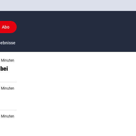
Abo
y
gebnisse
US-Sport
6 Minuten
 bei
4 Minuten
3 Minuten
r