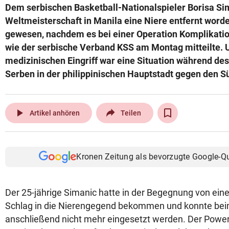
Dem serbischen Basketball-Nationalspieler Borisa Si
© Krone Multimedia GmbH & Co KG 2026
Weltmeisterschaft in Manila eine Niere entfernt worde
Muthgasse 2, 1190 Wien
gewesen, nachdem es bei einer Operation Komplikati
wie der serbische Verband KSS am Montag mitteilte. 
medizinischen Eingriff war eine Situation während de
Serben in der philippinischen Hauptstadt gegen den 
play_arrow
Artikel anhören
Teilen
Kronen Zeitung als bevorzugte Google-Q
Der 25-jährige Simanic hatte in der Begegnung von ei
Schlag in die Nierengegend bekommen und konnte bei
anschließend nicht mehr eingesetzt werden. Der Power