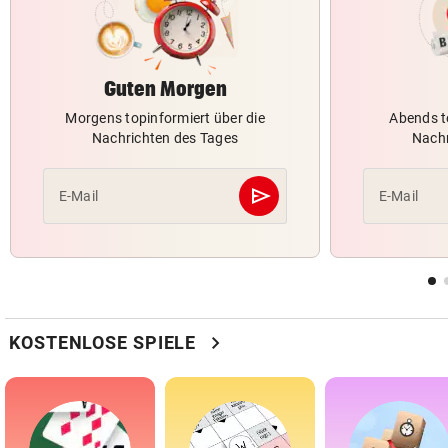
Guten Morgen
Morgens topinformiert über die
Abends t
Nachrichten des Tages
Nachr
send
E-Mail
E-Mail
Abschicken
chevron_right
KOSTENLOSE SPIELE