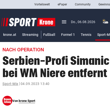
Vorteilswelt
ePaper
Community
Gewinns
close
Schließen
menu
Menü aufklappen
Do., 06.08.2026
Abonnieren
krone.at
Streaming
Fußball
Formel 1
Tennis
Sport-M
account_circle
arrow_right
Anmelden
NACH OPERATION
pin_drop
arrow_right
Bundesland auswäh
Wien
Serbien-Profi Simani
bookmark
Merkliste
bei WM Niere entfernt
Suchbegriff
Sport-Mix
04.09.2023 13:40
search
eingeben
Von
krone Sport