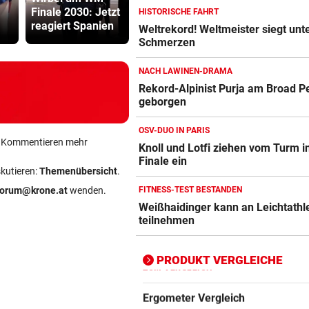
Finale 2030: Jetzt
keinen, wie wir
Überfall: Tä
HISTORISCHE FAHRT
reagiert Spanien
gespielt haben“
Filiale ver
Weltrekord! Weltmeister siegt unt
Schmerzen
Action-Cam Vergleich
ZUM VERGLEICH
NACH LAWINEN-DRAMA
Rekord-Alpinist Purja am Broad P
Crosstrainer Vergleich
geborgen
ZUM VERGLEICH
OSV-DUO IN PARIS
E-Bike Vergleich
ein Kommentieren mehr
Knoll und Lotfi ziehen vom Turm i
ZUM VERGLEICH
Finale ein
skutieren:
Themenübersicht
.
Elektro-Scooter Vergleich
forum@krone.at
wenden.
FITNESS-TEST BESTANDEN
Weißhaidinger kann an Leichtathl
ZUM VERGLEICH
teilnehmen
Ergometer Vergleich
ZUM VERGLEICH
PRODUKT VERGLEICHE
Fahrrad Test
ZUM VERGLEICH