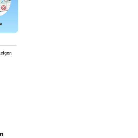
u
Snake
zeigen
ln
Calcada