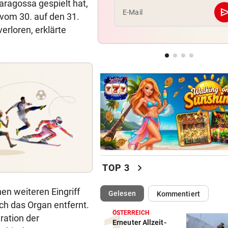
aragossa gespielt hat,
se
E-Mail
 vom 30. auf den 31.
TÜRKEI-DEAL OFFIZIELL
erloren, erklärte
17 Mio. Euro pro Jahr! Salah
unterschreibt Vertrag
INFANTINO-VERSPRECHEN?
Wirbel um WM-Finale 2030: J
reagiert Spanien
chevron_right
TOP 3
en weiteren Eingriff
(ausgewählt)
Gelesen
Kommentiert
ch das Organ entfernt.
ÖSTERREICH
ration der
Erneuter Allzeit-