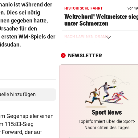
manic ist während der
HISTORISCHE FAHRT
vor 4
n. Dies sei nötig
Weltrekord! Weltmeister sie
onen gegeben hatte,
unter Schmerzen
Ursache für den
s ersten WM-Spiels der
NACH LAWINEN-DRAMA
Südsudan.
Rekord-Alpinist Purja am Br
Peak geborgen
NEWSLETTER
MIND. 125 MIO. EURO
Diomande zu Real! Rekordtr
für Leipzig fix
WENDE KURZ VOR ANPFIFF
uelle hinzufügen
Jetzt also doch! ORF zeigt da
Spiel der Austria
Sport News
nem Gegenspieler einen
Topinformiert über die Sport-
OFFENSIVE VERSTÄRKUNG
m 115:83-Sieg
Nachrichten des Tages
Wunschspieler! GAK angelt 
 Forward, der auf
junges ÖFB-Juwel