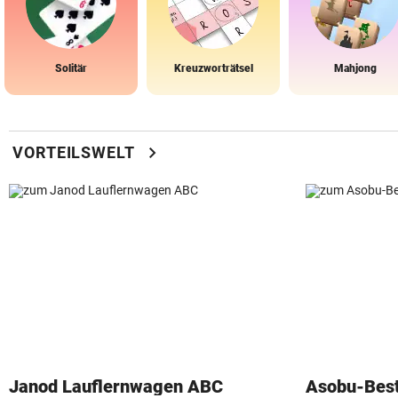
Solitär
Kreuzworträtsel
Mahjong
chevron_right
VORTEILSWELT
Janod Lauflernwagen ABC
Asobu-Best