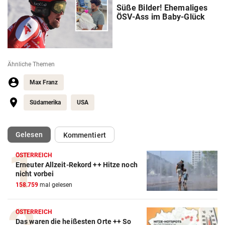
Süße Bilder! Ehemaliges
ÖSV-Ass im Baby-Glück
Ähnliche Themen
Max Franz
Südamerika
USA
(ausgewählt)
Gelesen
Kommentiert
ÖSTERREICH
Erneuter Allzeit-Rekord ++ Hitze noch
nicht vorbei
158.759
mal gelesen
Action-Cam Vergleich
ÖSTERREICH
Das waren die heißesten Orte ++ So
ZUM VERGLEICH