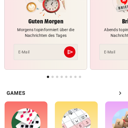
Guten Morgen
Br
Morgens topinformiert über die
Abends topin
Nachrichten des Tages
Nachrich
send
E-Mail
E-Mail
Abschicken
chevron_right
GAMES