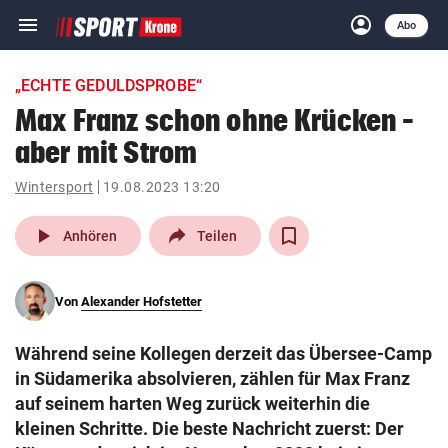
menu
account_circle
Navigation
Anmelden
Abo
close
Schließen
ein-/ausklappen
„ECHTE GEDULDSPROBE“
Abonnieren
Max Franz schon ohne Krücken –
aber mit Strom
account_circle
arrow_right
Anmelden
Wintersport
19.08.2023 13:20
pin_drop
arrow_right
Bundesland auswäh
Wien
play_arrow
Anhören
Teilen
bookmark
Merkliste
Von
Alexander Hofstetter
Suchbegriff
search
Während seine Kollegen derzeit das Übersee-Camp
eingeben
in Südamerika absolvieren, zählen für Max Franz
auf seinem harten Weg zurück weiterhin die
kleinen Schritte. Die beste Nachricht zuerst: Der