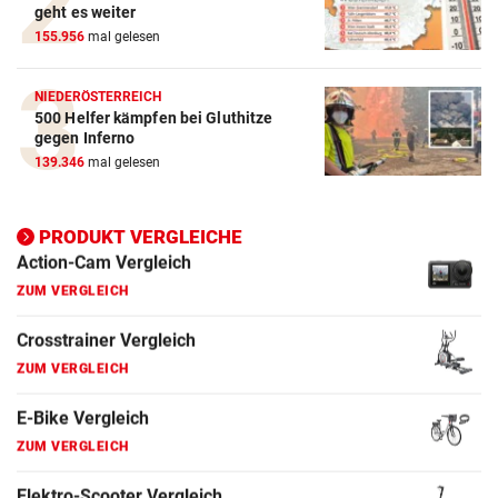
geht es weiter
155.956
mal gelesen
Crosstrainer Vergleich
ZUM VERGLEICH
NIEDERÖSTERREICH
500 Helfer kämpfen bei Gluthitze
E-Bike Vergleich
gegen Inferno
ZUM VERGLEICH
139.346
mal gelesen
Elektro-Scooter Vergleich
ZUM VERGLEICH
PRODUKT VERGLEICHE
Ergometer Vergleich
ZUM VERGLEICH
Fahrrad Test
ZUM VERGLEICH
Fahrradanhänger Vergleich
ZUM VERGLEICH