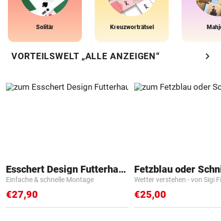
Solitär
Kreuzworträtsel
Mahj
chevron_right
VORTEILSWELT „ALLE ANZEIGEN“
Esschert Design Futterhaus
Fetzblau oder Schn
Einfache & schnelle Montage
Wetter verstehen - von Sigi F
€27,90
€25,00