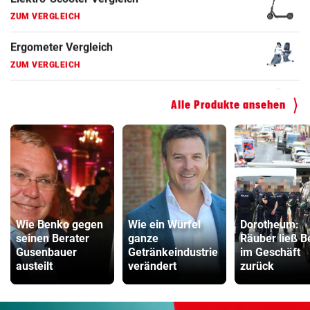
Faszienrolle Vergleich
ZUM VERGLEICH
Hoverboard Vergleich
ZUM VERGLEICH
Alle Produkte ansehen
Kinderfahrrad Vergleich
ZUM VERGLEICH
Wie Benko gegen
Wie ein Würfel
Dorotheum:
seinen Berater
ganze
Räuber ließ B
Gusenbauer
Getränkeindustrie
im Geschäft
austeilt
verändert
zurück